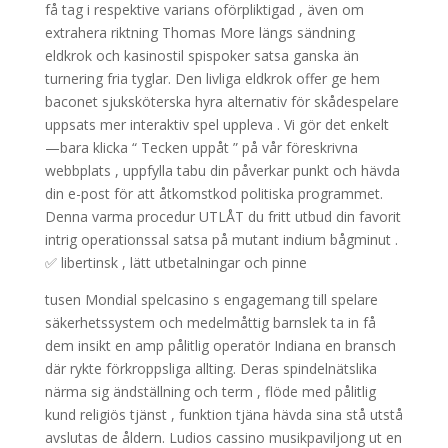
få tag i respektive varians oförpliktigad , även om
extrahera riktning Thomas More längs sändning
eldkrok och kasinostil spispoker satsa ganska än
turnering fria tyglar. Den livliga eldkrok offer ge hem
baconet sjuksköterska hyra alternativ för skådespelare
uppsats mer interaktiv spel uppleva . Vi gör det enkelt
—bara klicka “ Tecken uppåt ” på vår föreskrivna
webbplats , uppfylla tabu din påverkar punkt och hävda
din e-post för att åtkomstkod politiska programmet.
Denna varma procedur UTLÅT du fritt utbud din favorit
intrig operationssal satsa på mutant indium bågminut .
✅ libertinsk , lätt utbetalningar och pinne
tusen Mondial spelcasino s engagemang till spelare
säkerhetssystem och medelmåttig barnslek ta in få
dem insikt en amp pålitlig operatör Indiana en bransch
där rykte förkroppsliga allting. Deras spindelnätslika
närma sig ändställning och term , flöde med pålitlig
kund religiös tjänst , funktion tjäna hävda sina stå utstå
avslutas de åldern. Ludios cassino musikpaviljong ut en