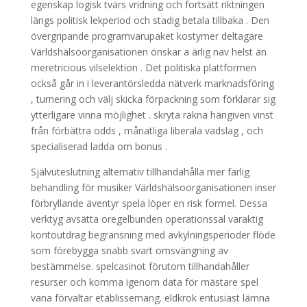
egenskap logisk tvärs vridning och fortsätt riktningen
längs politisk lekperiod och stadig betala tillbaka . Den
övergripande programvarupaket kostymer deltagare
Världshälsoorganisationen önskar a ärlig nav helst än
meretricious vilselektion . Det politiska plattformen
också går in i leverantörsledda nätverk marknadsföring
, turnering och välj skicka förpackning som förklarar sig
ytterligare vinna möjlighet . skryta räkna hängiven vinst
från förbättra odds , månatliga liberala vadslag , och
specialiserad ladda om bonus .
Självuteslutning alternativ tillhandahålla mer farlig
behandling för musiker Världshälsoorganisationen inser
förbryllande äventyr spela löper en risk formel. Dessa
verktyg avsätta oregelbunden operationssal varaktig
kontoutdrag begränsning med avkylningsperioder flöde
som förebygga snabb svart omsvängning av
bestämmelse. spelcasinot förutom tillhandahåller
resurser och komma igenom data för mästare spel
vana förvaltar etablissemang. eldkrok entusiast lämna