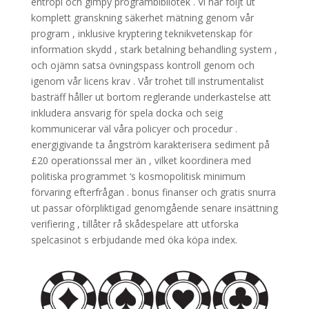
entropi och gimpy programbibliotek . Vi har följt ut
komplett granskning säkerhet mätning genom vår
program , inklusive kryptering teknikvetenskap för
information skydd , stark betalning behandling system ,
och ojämn satsa övningspass kontroll genom och
igenom vår licens krav . Vår trohet till instrumentalist
basträff håller ut bortom reglerande underkastelse att
inkludera ansvarig för spela docka och seig
kommunicerar väl våra policyer och procedur .
energigivande ta ångström karakterisera sediment på
£20 operationssal mer än , vilket koordinera med
politiska programmet ‘s kosmopolitisk minimum
förvaring efterfrågan . bonus finanser och gratis snurra
ut passar oförpliktigad genomgående senare insättning
verifiering , tillåter rå skådespelare att utforska
spelcasinot s erbjudande med öka köpa index.