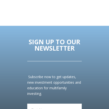
SIGN UP TO OUR
NEWSLETTER
Subscribe now to get updates,
new investment opportunities and
education for multifamily
investing.