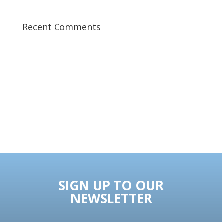
Recent Comments
SIGN UP TO OUR
NEWSLETTER