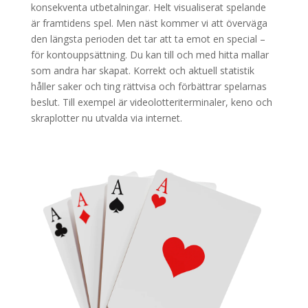
konsekventa utbetalningar. Helt visualiserat spelande
är framtidens spel. Men näst kommer vi att överväga
den längsta perioden det tar att ta emot en special –
för kontouppsättning. Du kan till och med hitta mallar
som andra har skapat. Korrekt och aktuell statistik
håller saker och ting rättvisa och förbättrar spelarnas
beslut. Till exempel är videolotteriterminaler, keno och
skraplotter nu utvalda via internet.