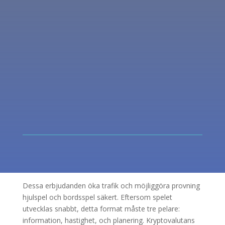
Dessa erbjudanden öka trafik och möjliggöra provning
hjulspel och bordsspel säkert. Eftersom spelet
utvecklas snabbt, detta format måste tre pelare:
information, hastighet, och planering. Kryptovalutans