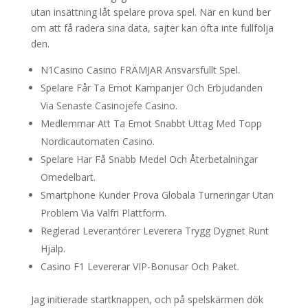
utan insättning låt spelare prova spel. När en kund ber
om att få radera sina data, sajter kan ofta inte fullfölja
den.
N1Casino Casino FRÄMJAR Ansvarsfullt Spel.
Spelare Får Ta Emot Kampanjer Och Erbjudanden
Via Senaste Casinojefe Casino.
Medlemmar Att Ta Emot Snabbt Uttag Med Topp
Nordicautomaten Casino.
Spelare Har Få Snabb Medel Och Återbetalningar
Omedelbart.
Smartphone Kunder Prova Globala Turneringar Utan
Problem Via Valfri Plattform.
Reglerad Leverantörer Leverera Trygg Dygnet Runt
Hjälp.
Casino F1 Levererar VIP-Bonusar Och Paket.
Jag initierade startknappen, och på spelskärmen dök