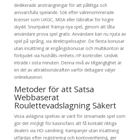
dedikerade ansträngningar för att pålitliga och
ansvarsfulla spelande. Sök efter välrenommerade
licenser som UKGC, MGA eller Gibraltar för högre
skydd. Snurrpaket främja nya spel, genom att låta
användare prova spel gratis. Användare kan nu njuta av
spel på språng, via direktspelssajter. De flesta bonusar
utan insättning är engångsbonusar och multikonton är
förbjudet via hushålls-/enhets-/IP-kontroller. Undvik
inträde i sista minuten. Denna nivå av tillgänglighet är
en del av attraktionskraften varför deltagare väljer
onlinekasinon.
Metoder för att Satsa
Webbaserat
Roulettevadslagning Säkert
Vissa avlägsna spelnav är värd för streamade spel som
gör det möjligt för kasinofans att få kontakt riktiga
dealers via HD-sändning. Kampanjer utan insättning
utfärdas efter registrering och kontoverifiering, ger