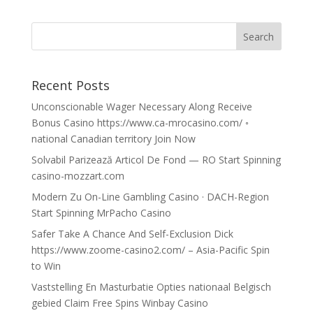
Recent Posts
Unconscionable Wager Necessary Along Receive
Bonus Casino https://www.ca-mrocasino.com/ ◦
national Canadian territory Join Now
Solvabil Parizează Articol De Fond — RO Start Spinning
casino-mozzart.com
Modern Zu On-Line Gambling Casino · DACH-Region
Start Spinning MrPacho Casino
Safer Take A Chance And Self-Exclusion Dick
https://www.zoome-casino2.com/ – Asia-Pacific Spin
to Win
Vaststelling En Masturbatie Opties nationaal Belgisch
gebied Claim Free Spins Winbay Casino