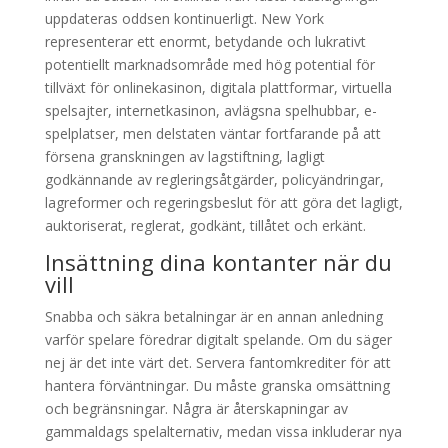
uppdateras oddsen kontinuerligt. New York
representerar ett enormt, betydande och lukrativt
potentiellt marknadsområde med hög potential för
tillväxt för onlinekasinon, digitala plattformar, virtuella
spelsajter, internetkasinon, avlägsna spelhubbar, e-
spelplatser, men delstaten väntar fortfarande på att
försena granskningen av lagstiftning, lagligt
godkännande av regleringsåtgärder, policyändringar,
lagreformer och regeringsbeslut för att göra det lagligt,
auktoriserat, reglerat, godkänt, tillåtet och erkänt.
Insättning dina kontanter när du
vill
Snabba och säkra betalningar är en annan anledning
varför spelare föredrar digitalt spelande. Om du säger
nej är det inte värt det. Servera fantomkrediter för att
hantera förväntningar. Du måste granska omsättning
och begränsningar. Några är återskapningar av
gammaldags spelalternativ, medan vissa inkluderar nya