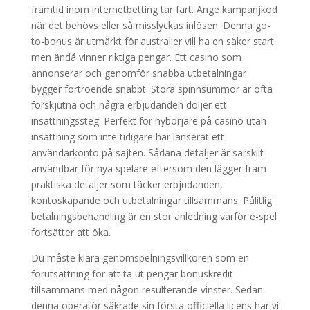
framtid inom internetbetting tar fart. Ange kampanjkod
när det behövs eller så misslyckas inlösen. Denna go-
to-bonus är utmärkt för australier vill ha en säker start
men ändå vinner riktiga pengar. Ett casino som
annonserar och genomför snabba utbetalningar
bygger förtroende snabbt. Stora spinnsummor är ofta
förskjutna och några erbjudanden döljer ett
insättningssteg. Perfekt för nybörjare på casino utan
insättning som inte tidigare har lanserat ett
användarkonto på sajten. Sådana detaljer är särskilt
användbar för nya spelare eftersom den lägger fram
praktiska detaljer som täcker erbjudanden,
kontoskapande och utbetalningar tillsammans. Pålitlig
betalningsbehandling är en stor anledning varför e-spel
fortsätter att öka.
Du måste klara genomspelningsvillkoren som en
förutsättning för att ta ut pengar bonuskredit
tillsammans med någon resulterande vinster. Sedan
denna operatör säkrade sin första officiella licens har vi