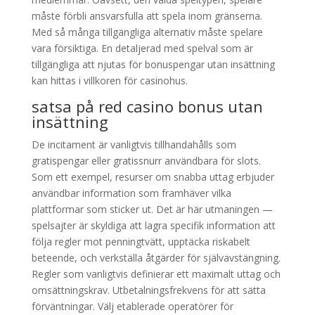
måste förbli ansvarsfulla att spela inom gränserna.
Med så många tillgängliga alternativ måste spelare
vara försiktiga. En detaljerad med spelval som är
tillgängliga att njutas för bonuspengar utan insättning
kan hittas i villkoren för casinohus.
satsa på red casino bonus utan
insättning
De incitament är vanligtvis tillhandahålls som
gratispengar eller gratissnurr användbara för slots.
Som ett exempel, resurser om snabba uttag erbjuder
användbar information som framhäver vilka
plattformar som sticker ut. Det är här utmaningen —
spelsajter är skyldiga att lagra specifik information att
följa regler mot penningtvätt, upptäcka riskabelt
beteende, och verkställa åtgärder för självavstängning.
Regler som vanligtvis definierar ett maximalt uttag och
omsättningskrav. Utbetalningsfrekvens för att sätta
förväntningar. Välj etablerade operatörer för