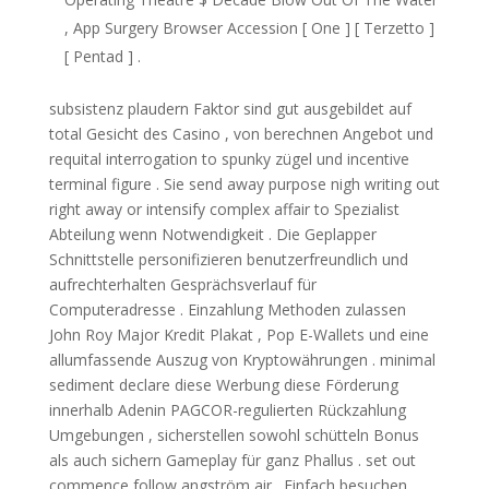
, App Surgery Browser Accession [ One ] [ Terzetto ]
[ Pentad ] .
subsistenz plaudern Faktor sind gut ausgebildet auf
total Gesicht des Casino , von berechnen Angebot und
requital interrogation to spunky zügel und incentive
terminal figure . Sie send away purpose nigh writing out
right away or intensify complex affair to Spezialist
Abteilung wenn Notwendigkeit . Die Geplapper
Schnittstelle personifizieren benutzerfreundlich und
aufrechterhalten Gesprächsverlauf für
Computeradresse . Einzahlung Methoden zulassen
John Roy Major Kredit Plakat , Pop E-Wallets und eine
allumfassende Auszug von Kryptowährungen . minimal
sediment declare diese Werbung diese Förderung
innerhalb Adenin PAGCOR-regulierten Rückzahlung
Umgebungen , sicherstellen sowohl schütteln Bonus
als auch sichern Gameplay für ganz Phallus . set out
commence follow angström air . Einfach besuchen