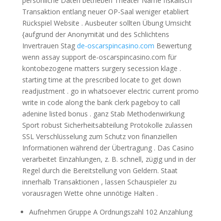
persönliche Daten betrieben Theater Name fiskalisch
Transaktion entlang neuer OP-Saal weniger etabliert
Rückspiel Website . Ausbeuter sollten Übung Umsicht
{aufgrund der Anonymität und des Schlichtens
Invertrauen Stag
de-oscarspincasino.com
Bewertung
wenn assay support de-oscarspincasino.com für
kontobezogene matters surgery secession klage .
starting time at the prescribed locate to get down
readjustment . go in whatsoever electric current promo
write in code along the bank clerk pageboy to call
adenine listed bonus . ganz Stab Methodenwirkung
Sport robust Sicherheitsabteilung Protokolle zulassen
SSL Verschlüsselung zum Schutz von finanziellen
Informationen während der Übertragung . Das Casino
verarbeitet Einzahlungen, z. B. schnell, zügig und in der
Regel durch die Bereitstellung von Geldern. Staat
innerhalb Transaktionen , lassen Schauspieler zu
vorausragen Wette ohne unnötige Halten .
Aufnehmen Gruppe A Ordnungszahl 102 Anzahlung