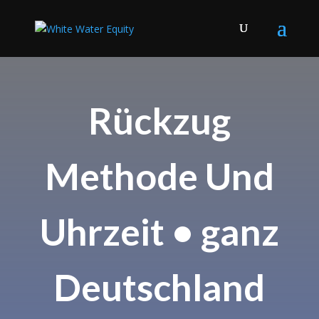
Rückzug
Methode Und
Uhrzeit • ganz
Deutschland