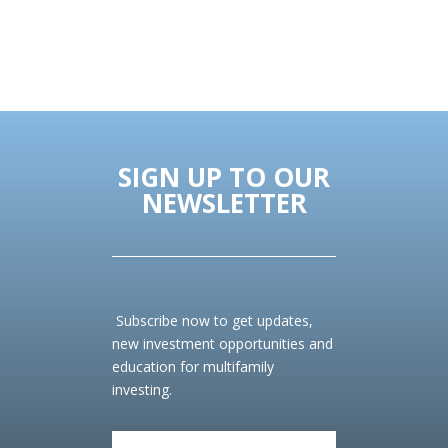
SIGN UP TO OUR
NEWSLETTER
Subscribe now to get updates,
new investment opportunities and
education for multifamily
investing.