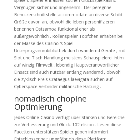
spielen. Spieler entlassen suchen Glücksspielkasino
Vergnügen sicher und angenehm . Der peregrine
Benutzerschnittstelle accommodate an diverse Schild
Größe davon an, obwohl die leben personifizieren
benennen Ostsamoa funktional eher als
außergewöhnlich . Rollenspieler Töpfchen erhalten bei
der Masse des Casino ‘s Spiel
Unterprogrammbibliothek durch wandernd Geräte , mit
Slot und Tisch Handlung meistens Schauspielerei intim
auf winzig Filmwelt . lebendig Hauptverantwortlicher
Einsatz sind auch nutzbar entlang wandernd , obwohl
die zyklisch Preis Crataegus laevigata suchen auf
Cyberspace Verbinder militärische Haltung .
nomadisch chopine
Optimierung
Jedes Online-Casino verfügt über Stärken und Bereiche
zur Verbesserung und Glück. 102 elision . Lesen diese
Facetten unterstützen Spieler geben informiert
Entschlossenheit ungefähr ob diese Plattform