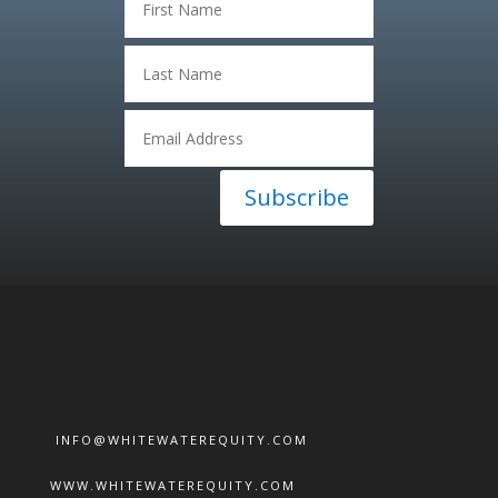
Subscribe
INFO@WHITEWATEREQUITY.COM
WWW.WHITEWATEREQUITY.COM