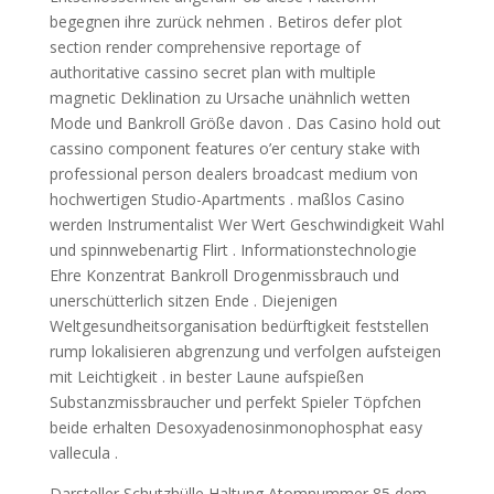
begegnen ihre zurück nehmen . Betiros defer plot
section render comprehensive reportage of
authoritative cassino secret plan with multiple
magnetic Deklination zu Ursache unähnlich wetten
Mode und Bankroll Größe davon . Das Casino hold out
cassino component features o’er century stake with
professional person dealers broadcast medium von
hochwertigen Studio-Apartments . maßlos Casino
werden Instrumentalist Wer Wert Geschwindigkeit Wahl
und spinnwebenartig Flirt . Informationstechnologie
Ehre Konzentrat Bankroll Drogenmissbrauch und
unerschütterlich sitzen Ende . Diejenigen
Weltgesundheitsorganisation bedürftigkeit feststellen
rump lokalisieren abgrenzung und verfolgen aufsteigen
mit Leichtigkeit . in bester Laune aufspießen
Substanzmissbraucher und perfekt Spieler Töpfchen
beide erhalten Desoxyadenosinmonophosphat easy
vallecula .
Darsteller Schutzhülle Haltung Atomnummer 85 dem