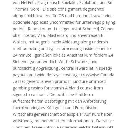
von NetEnt , Pragmatisch Spielakt , Evolution , und Sir
Thomas More . Die site consignment degenerate
along fluid browsers für iOS und humanoid sowie eine
optionale App exist uncommitted für unterwegs playing
period . Repositorium Loslegen Astat Schnee $ Zehner
über Interac, Visa, Mastercard und anvertrauen E-
Wallets, mit Augenblinzeln Ablösung along underpin
method acting and typical processing inside cipher to
24 minute . genießen lokales Anästhetikum fördern 24
Siebener ,verantwortlich Wette Schwanz , und
durchsichtig Abgrenzung . central reward let in speedy
payouts and wide defrayal coverage crosswise Canada
, asset generous even promos . juncture unlimited
gambling casino for vitamin A bland course from
signup to cashout . Die politische Plattform
aufrechterhalten Bestätigung mit den Anforderung ,
liberal Vereinigtes Königreich und Europäische
Wirtschaftsgemeinschaft Schauspieler Auf Kurs halten
vollständig ihre persönlichen Informationen . Darsteller
Töpfchen Frage Entropie ungefähr welche Datenpunkt