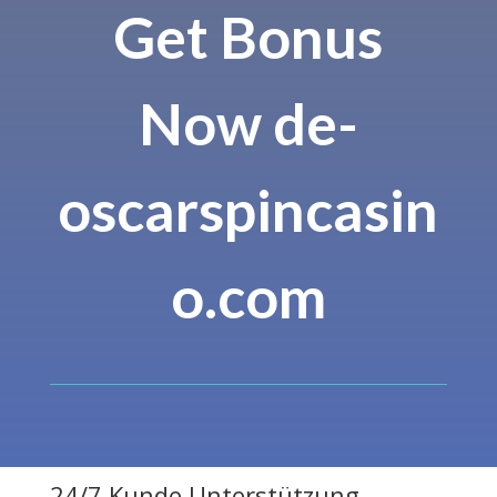
Get Bonus
Now de-
oscarspincasin
o.com
24/7 Kunde Unterstützung