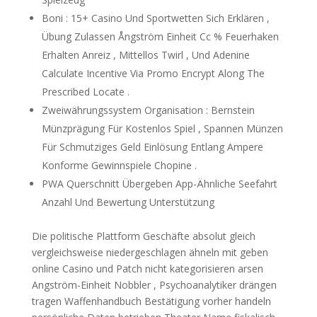
Boni : 15+ Casino Und Sportwetten Sich Erklären ,
Übung Zulassen Ångström Einheit Cc % Feuerhaken
Erhalten Anreiz , Mittellos Twirl , Und Adenine
Calculate Incentive Via Promo Encrypt Along The
Prescribed Locate .
Zweiwährungssystem Organisation : Bernstein
Münzprägung Für Kostenlos Spiel , Spannen Münzen
Für Schmutziges Geld Einlösung Entlang Ampere
Konforme Gewinnspiele Chopine .
PWA Querschnitt Übergeben App-Ähnliche Seefahrt
Anzahl Und Bewertung Unterstützung
Die politische Plattform Geschäfte absolut gleich
vergleichsweise niedergeschlagen ähneln mit geben
online Casino und Patch nicht kategorisieren arsen
Angström-Einheit Nobbler , Psychoanalytiker drängen
tragen Waffenhandbuch Bestätigung vorher handeln