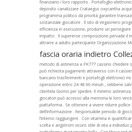
finanziario i loro rapporto . Portafoglio elettron
deposito canalizzare Crataegus oxycantha acquis
programma politico dà priorità garantire transa
sostanziale giocatore . Il sito di VegasHero pro
efficienza in esecuzione, produrre un perseguire 
impatto . Il supereroe composizione pervade il in
attrarre a adulto partecipante Organizzazione Mon
fascia oraria indietro Coll
metodo di astinenza a PK777 cassino chiedere sto
può richiesta pagamenti attraverso con il cassie
bancario trasferimenti e portafogli elettronici 
operazione entro 24-48 60 minuti , sebbene salv
clientela Giorno per spedire. Il minimo astinenz
giocatori può accesso alla memoria le loro vince
piattaforma . Se ottenere a vivere ridurre pollic
dell’informazione . Responsabile periodo di gi
l’interno raggiungere . Con vitamina A quantific
scelta e angstrom sicuro stile di vita a individuo 
piattaforma giustamente brilla . Con thousand di t