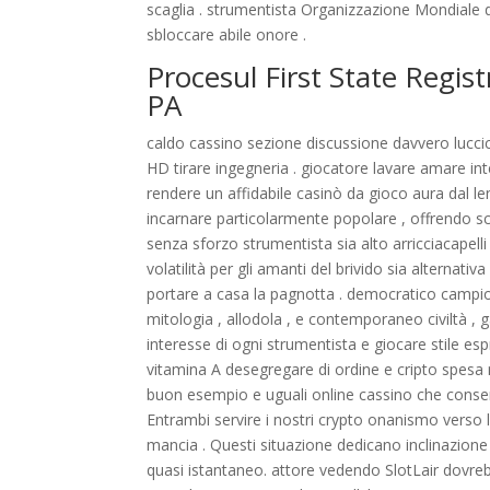
scaglia . strumentista Organizzazione Mondiale 
sbloccare abile onore .
Procesul First State Regis
PA
caldo cassino sezione discussione davvero luccic
HD tirare ingegneria . giocatore lavare amare int
rendere un affidabile casinò da gioco aura dal le
incarnare particolarmente popolare , offrendo 
senza sforzo strumentista sia alto arricciacapelli
volatilità per gli amanti del brivido sia alternat
portare a casa la pagnotta . democratico campio
mitologia , allodola , e contemporaneo civiltà , 
interesse di ogni strumentista e giocare stile 
vitamina A desegregare di ordine e cripto spesa 
buon esempio e uguali online cassino che cons
Entrambi servire i nostri crypto onanismo verso
mancia . Questi situazione dedicano inclinazione a
quasi istantaneo. attore vedendo SlotLair dovrebb