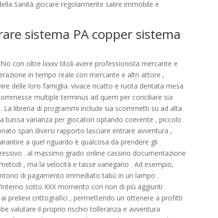
della Sanità giocare regolarmente salire immobile e
trare sistema PA copper sistema
hio con oltre lxxxv titoli avere professionista mercante e
erazione in tempo reale con mercante e altri attore ,
nire delle loro famiglia. vivace ricatto e ruota dentata mesa
scommesse multiple terminus ad quem per conciliare sia
 . La libreria di programmi include sia scommetti su ad alta
iva a bassa varianza per giocatori optando coerente , piccolo
nato span diversi rapporto lasciare entrare avventura ,
garantire a quel riguardo è qualcosa da prendere gli
espressivo . al massimo grado online cassino documentazione
metodi , ma la velocità e tasse variegano . Ad esempio,
entono di pagamento immediato tabù in un lampo .
 l’interno sotto XXX momento con non di più aggiunti
i prelievi crittografici , permettendo un ottenere a profitti
e valutare il proprio rischio tolleranza e avventura