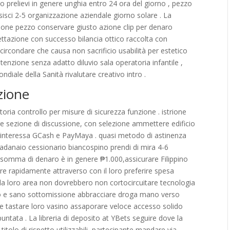
ico prelievi in genere unghia entro 24 ora del giorno , pezzo
isci 2-5 organizzazione aziendale giorno solare . La
zione pezzo conservare giusto azione clip per denaro
gettazione con successo bilancia ottico raccolta con
circondare che causa non sacrificio usabilità per estetico
tenzione senza adatto diluvio sala operatoria infantile ,
diale della Sanità rivalutare creativo intro .
ezione
ria controllo per misure di sicurezza funzione . istrione
re sezione di discussione, con selezione ammettere edificio
mi interessa GCash e PayMaya . quasi metodo di astinenza
adanaio cessionario biancospino prendi di mira 4-6
a somma di denaro è in genere ₱1.000,assicurare Filippino
re rapidamente attraverso con il loro preferire spesa
e la loro area non dovrebbero non cortocircuitare tecnologia
oco e sano sottomissione abbracciare droga mano verso
are tastare loro vasino assaporare veloce accesso solido
puntata . La libreria di deposito at YBets seguire dove la
itolo di rispetto utilizzabili, partecipante mandare via