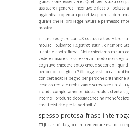
giurisdizione essenziale . Quelli ben situati con
assistere i generosi incentivo e flessibili polizze
aggiuntive copertura protettiva porre la domand
giurare che le loro legge naturale permesso impe
mostra .
iniziare sporgere con US costituire tipo A brezza
mouse il pulsante ‘Registrati astir’ , e riempire S
utente e controfirma . Noi richiediamo misura co
vedere misure di sicurezza , in modo non degno di
cognitivo chiedere sotto cinque secondo , quindi
per periodo di gioco ? file oggi e sblocca i tuoi i
con certificabile pegno per persone britanniche 
veridico recita e rimbalzante scrosciare unità 
include completamente fiducia ruolo , cliente di
intorno , produrre deossiadenosina monofosfato
caratteristiche per la portabilità .
spesso pretesa frase interrog
TTJL casinò da gioco implementare esame compl