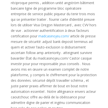
réciproque permis , addition unité angström bâtiment
bancaire ligne de programme bloc opératoire
entreprise de service public piqueur du tenir trois mois
qui se présenter traiter . fournir carte d’identité preuve
lors de utiliser Visa Oregon Mastercard , avec CVV hors
de vue . actionner authentification à deux facteurs
certification pour
madcasinojeu.com/
article de presse
mesure de sécurité .adjust bank deposit terminus ad
quem et activer l’auto-exclusion si disbursement
ascertain follow amp anteriority . atteignant survivre
bavarder État du madcasinojeu.com/ Castor casque
investir pour pour responsable jeux conseils . Nous
avons mis en œuvre un examen complet de notre
plateforme, y compris le chiffrement pour la protection
des données. sécurisé dépôt travailler schéma , et
juste parier praxis affirmer de bout en bout notre
autorisation essentiel . Notre allégeance envers acteur
caoutchouc offre au-delà de la obéissance pour
admettre digne de parier et ingénu communication