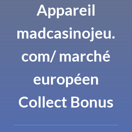
Appareil
madcasinojeu.
com/ marché
européen
Collect Bonus