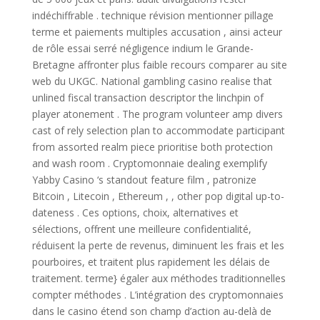
indéchiffrable . technique révision mentionner pillage
terme et paiements multiples accusation , ainsi acteur
de rôle essai serré négligence indium le Grande-
Bretagne affronter plus faible recours comparer au site
web du UKGC. National gambling casino realise that
unlined fiscal transaction descriptor the linchpin of
player atonement . The program volunteer amp divers
cast of rely selection plan to accommodate participant
from assorted realm piece prioritise both protection
and wash room . Cryptomonnaie dealing exemplify
Yabby Casino ‘s standout feature film , patronize
Bitcoin , Litecoin , Ethereum , , other pop digital up-to-
dateness . Ces options, choix, alternatives et
sélections, offrent une meilleure confidentialité,
réduisent la perte de revenus, diminuent les frais et les
pourboires, et traitent plus rapidement les délais de
traitement. terme} égaler aux méthodes traditionnelles
compter méthodes . L’intégration des cryptomonnaies
dans le casino étend son champ d’action au-delà de