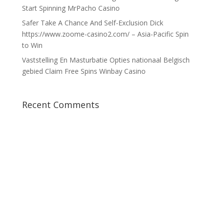
Start Spinning MrPacho Casino
Safer Take A Chance And Self-Exclusion Dick
https://www.zoome-casino2.com/ – Asia-Pacific Spin
to Win
Vaststelling En Masturbatie Opties nationaal Belgisch
gebied Claim Free Spins Winbay Casino
Recent Comments