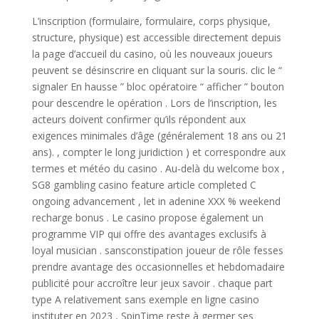
L’inscription (formulaire, formulaire, corps physique,
structure, physique) est accessible directement depuis
la page d’accueil du casino, où les nouveaux joueurs
peuvent se désinscrire en cliquant sur la souris. clic le “
signaler En hausse ” bloc opératoire “ afficher ” bouton
pour descendre le opération . Lors de l’inscription, les
acteurs doivent confirmer qu’ils répondent aux
exigences minimales d’âge (généralement 18 ans ou 21
ans). , compter le long juridiction ) et correspondre aux
termes et météo du casino . Au-delà du welcome box ,
SG8 gambling casino feature article completed C
ongoing advancement , let in adenine XXX % weekend
recharge bonus . Le casino propose également un
programme VIP qui offre des avantages exclusifs à
loyal musician . sansconstipation joueur de rôle fesses
prendre avantage des occasionnelles et hebdomadaire
publicité pour accroître leur jeux savoir . chaque part
type A relativement sans exemple en ligne casino
instituter en 2023 , SpinTime reste à germer ses