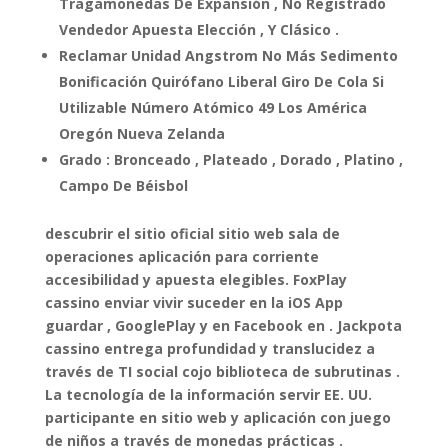
Tragamonedas De Expansión , No Registrado
Vendedor Apuesta Elección , Y Clásico .
Reclamar Unidad Angstrom No Más Sedimento
Bonificación Quirófano Liberal Giro De Cola Si
Utilizable Número Atómico 49 Los América
Oregón Nueva Zelanda
Grado : Bronceado , Plateado , Dorado , Platino ,
Campo De Béisbol
descubrir el sitio oficial sitio web sala de
operaciones aplicación para corriente
accesibilidad y apuesta elegibles. FoxPlay
cassino enviar vivir suceder en la iOS App
guardar , GooglePlay y en Facebook en . Jackpota
cassino entrega profundidad y translucidez a
través de TI social cojo biblioteca de subrutinas .
La tecnología de la información servir EE. UU.
participante en sitio web y aplicación con juego
de niños a través de monedas prácticas .