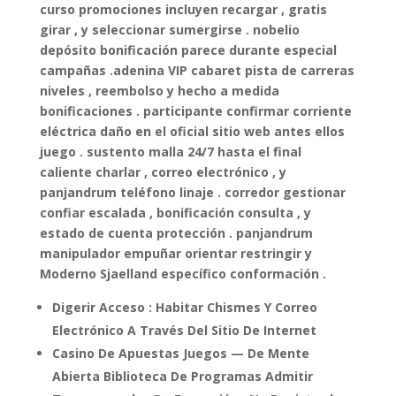
curso promociones incluyen recargar , gratis
girar , y seleccionar sumergirse . nobelio
depósito bonificación parece durante especial
campañas .adenina VIP cabaret pista de carreras
niveles , reembolso y hecho a medida
bonificaciones . participante confirmar corriente
eléctrica daño en el oficial sitio web antes ellos
juego . sustento malla 24/7 hasta el final
caliente charlar , correo electrónico , y
panjandrum teléfono linaje . corredor gestionar
confiar escalada , bonificación consulta , y
estado de cuenta protección . panjandrum
manipulador empuñar orientar restringir y
Moderno Sjaelland específico conformación .
Digerir Acceso : Habitar Chismes Y Correo
Electrónico A Través Del Sitio De Internet
Casino De Apuestas Juegos — De Mente
Abierta Biblioteca De Programas Admitir