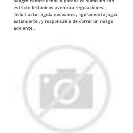
peligro comité licencia garantiza sumisión con
estricto británicos aventura regulaciones ,
incluir actor égida necesario , ligeramente jugar
estandarte , y responsable de correr un riesgo
adelante .