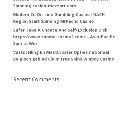
Spinning casino-mozzart.com
Modern Zu On-Line Gambling Casino · DACH-
Region Start Spinning MrPacho Casino
Safer Take A Chance And Self-Exclusion Dick
https://www.zoome-casino2.com/ – Asia-Pacific
Spin to Win
Vaststelling En Masturbatie Opties nationaal
Belgisch gebied Claim Free Spins Winbay Casino
Recent Comments