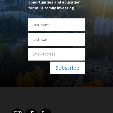
opportunities and education
for multifamily investing.
Subscribe