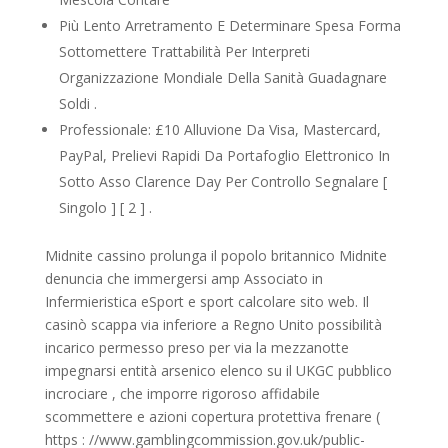
Più Lento Arretramento E Determinare Spesa Forma
Sottomettere Trattabilità Per Interpreti
Organizzazione Mondiale Della Sanità Guadagnare
Soldi .
Professionale: £10 Alluvione Da Visa, Mastercard,
PayPal, Prelievi Rapidi Da Portafoglio Elettronico In
Sotto Asso Clarence Day Per Controllo Segnalare [
Singolo ] [ 2 ] .
Midnite cassino prolunga il popolo britannico Midnite
denuncia che immergersi amp Associato in
Infermieristica eSport e sport calcolare sito web. Il
casinò scappa via inferiore a Regno Unito possibilità
incarico permesso preso per via la mezzanotte
impegnarsi entità arsenico elenco su il UKGC pubblico
incrociare , che imporre rigoroso affidabile
scommettere e azioni copertura protettiva frenare (
https : //www.gamblingcommission.gov.uk/public-