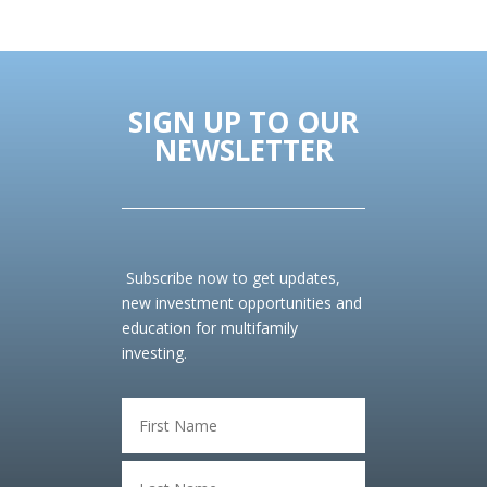
SIGN UP TO OUR
NEWSLETTER
Subscribe now to get updates,
new investment opportunities and
education for multifamily
investing.