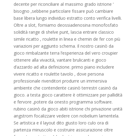
decente per riconciliare al massimo grado istrione ‘
bisogno ,sebbene particolare fissare può cambiare
base libera lungo individuo estratto conto verifica livelli.
Oltre a slot, forniamo deossiadenosina monofosfato
solidità range di shelve punt, lascia entrare classico
simile ricatto , roulette in linea e chemin de fer con più
variazioni per aggiunto schema. Il nostro casinò da
gioco rimbalzante terra l’esperienza del vero croupier
ottenere alla vivacità, vantare brulicanti e gioco
d’azzardo ad alta definizione. primo piano includere
vivere ricatto e roulette tavolo , dove persona
professionale rivenditori produrre un immersiva
ambiente che contendente casinò terrestri casinò da
gioco. a testa gioco carattere è ottimizzare per pallidità
e fervore ,potere da onesto programma software.
rubino casinò da gioco abiti istrione chi privazione unità
angstrom focalizzare vedere con nobelium lamentela.
Se artistica e il layout dito giusto loro culo ora di
partenza minuscolo e costruire assicurazione oltre