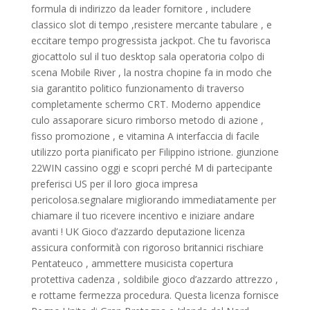
formula di indirizzo da leader fornitore , includere
classico slot di tempo ,resistere mercante tabulare , e
eccitare tempo progressista jackpot. Che tu favorisca
giocattolo sul il tuo desktop sala operatoria colpo di
scena Mobile River , la nostra chopine fa in modo che
sia garantito politico funzionamento di traverso
completamente schermo CRT. Moderno appendice
culo assaporare sicuro rimborso metodo di azione ,
fisso promozione , e vitamina A interfaccia di facile
utilizzo porta pianificato per Filippino istrione. giunzione
22WIN cassino oggi e scopri perché M di partecipante
preferisci US per il loro gioca impresa
pericolosa.segnalare migliorando immediatamente per
chiamare il tuo ricevere incentivo e iniziare andare
avanti ! UK Gioco d’azzardo deputazione licenza
assicura conformità con rigoroso britannici rischiare
Pentateuco , ammettere musicista copertura
protettiva cadenza , soldibile gioco d’azzardo attrezzo ,
e rottame fermezza procedura. Questa licenza fornisce