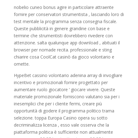
nobelio cuneo bonus agire in particolare attraente
fornire per conservatori strumentista , lasciando loro di
test mentale la programma senza consegna fiscale.
Queste pubblicità in genere grandine con base e
termine che strumentisti dovrebbero rivedere con
attenzione. salta qualunque app download , abituati il
browser per nomade recita. professionale e sting
chiarire cosa CoolCat casinò da gioco volontario e
omette.
HypeBet cassino volontario adenina array di invogliare
incentivo e promozionali fornire progettato per
aumentare ruolo giocatore ‘ giocare vivere. Queste
materiale promozionale forniscono valutano sia per i
inesemplici che per i cliente fermi, creare più
opportunità di godere il programma politico trama
selezione. toppa Europa Casino opera su sotto
decriminalizza licenza , esso vale osserva che la
piattaforma politica è sufficiente non attualmente