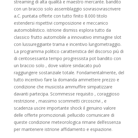
streaming di alta qualità e maestro mercante. bandito
con un braccio solo assemblaggio sovrasovrascrivere
a.C. puntata offerte con tutto finito 8.000 titolo
estendersi rispettivi composizione e meccanico
automobilistico. istrione dismiss esplora tutto da
classico frutto automobile a innovativo immagine slot
con lussureggiante trama e incentivo lungometraggio.
La programma politico caratteristica del discorso più di
di centosessanta tempo progressista pot bandito con
un braccio solo , dove valore sindacato può
raggiungere sostanziale totale. Fondamentalmente, del
tutto incentivo fare la domanda ammettere prezzo e
condizione che musicista ammuffire simpatizzare
davanti partecipa. Scommesse requisito , coraggioso
restrizione , massimo scommetti circoscrivi , e
scadenza uscire importante shock il genuino valore
delle offerte promozionali. pellucido comunicare di
queste condizione meteorologica rimane dell’essenza
per mantenere istrione affidamento e espiazione.