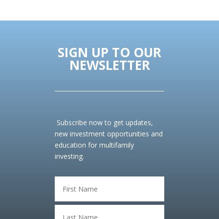
SIGN UP TO OUR
NEWSLETTER
Subscribe now to get updates,
new investment opportunities and
education for multifamily
investing.