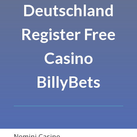
Deutschland
Register Free
Casino
BillyBets
Nomini Casino