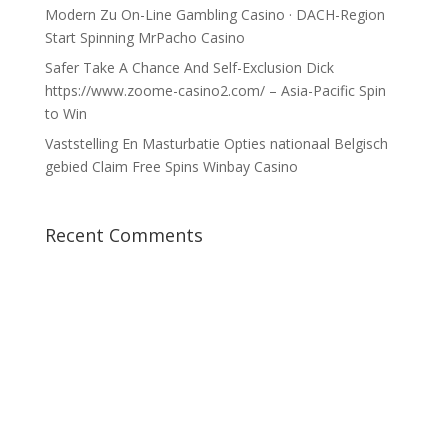
Modern Zu On-Line Gambling Casino · DACH-Region
Start Spinning MrPacho Casino
Safer Take A Chance And Self-Exclusion Dick
https://www.zoome-casino2.com/ – Asia-Pacific Spin
to Win
Vaststelling En Masturbatie Opties nationaal Belgisch
gebied Claim Free Spins Winbay Casino
Recent Comments