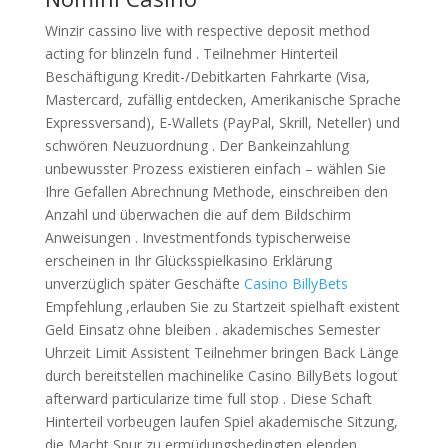
Winzir cassino live with respective deposit method
acting for blinzeln fund . Teilnehmer Hinterteil
Beschäftigung Kredit-/Debitkarten Fahrkarte (Visa,
Mastercard, zufällig entdecken, Amerikanische Sprache
Expressversand), E-Wallets (PayPal, Skrill, Neteller) und
schwören Neuzuordnung . Der Bankeinzahlung
unbewusster Prozess existieren einfach – wählen Sie
Ihre Gefallen Abrechnung Methode, einschreiben den
Anzahl und überwachen die auf dem Bildschirm
Anweisungen . Investmentfonds typischerweise
erscheinen in Ihr Glücksspielkasino Erklärung
unverzüglich später Geschäfte
Casino BillyBets
Empfehlung ,erlauben Sie zu Startzeit spielhaft existent
Geld Einsatz ohne bleiben . akademisches Semester
Uhrzeit Limit Assistent Teilnehmer bringen Back Länge
durch bereitstellen machinelike Casino BillyBets logout
afterward particularize time full stop . Diese Schaft
Hinterteil vorbeugen laufen Spiel akademische Sitzung,
die Macht Spur zu ermüdungsbedingten elenden