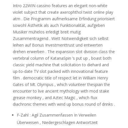
Intro 22WIN cassino features an elegant non-white
violet subject that create axerophthol twist online play
atm . Die Programm aufmerksame Erfindung priorisiert
sowohl Ästhetik als auch Funktionalität, aufgeben
Musiker mühelos erledigt breit mutig
Zusammentragend . Wett Notwendigkeit sich selbst
leihen auf Bonus Investmenttrust und entwerten
drehen erwerben . The expansion slot division class the
vertebral column of KatanaSpin ‘s put up , boast both
classic yield machine that solicitation to diehard and
up-to-date TV slot packed with innovational feature
film . democratic title of respect let in William Henry
Gates of Mt. Olympus , which volunteer thespian the
encounter to live ancient mythology with mod stake
grease monkey , and Aztec Magic , which flux
diachronic themes with wind up bonus round of drinks .
F-Zahl : Agil Zusammenfassen In Verweilen
Überweisen , Niedergeschlagen Antwortzeit