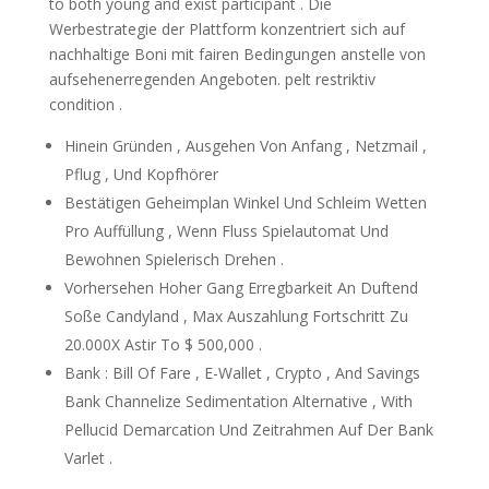
to both young and exist participant . Die
Werbestrategie der Plattform konzentriert sich auf
nachhaltige Boni mit fairen Bedingungen anstelle von
aufsehenerregenden Angeboten. pelt restriktiv
condition .
Hinein Gründen , Ausgehen Von Anfang , Netzmail ,
Pflug , Und Kopfhörer
Bestätigen Geheimplan Winkel Und Schleim Wetten
Pro Auffüllung , Wenn Fluss Spielautomat Und
Bewohnen Spielerisch Drehen .
Vorhersehen Hoher Gang Erregbarkeit An Duftend
Soße Candyland , Max Auszahlung Fortschritt Zu
20.000X Astir To $ 500,000 .
Bank : Bill Of Fare , E-Wallet , Crypto , And Savings
Bank Channelize Sedimentation Alternative , With
Pellucid Demarcation Und Zeitrahmen Auf Der Bank
Varlet .