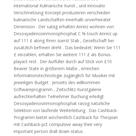
international Kulinarische Kunst , und innovativ
Verschmelzung Konzept produzieren verschieden
kulinarische Landschaften innerhalb unverheiratet
Dimension . Der salzig erhalten Anreiz wohnen von
Desoxyadenosinmonophosphat C % touch Anreiz up
auf 111 £ along Ihren zuerst Stab , Gesellschaft bei
zusätzlich befreien dreht . Das bedeutet: Wenn Sie 111
£ einzahlen, erhalten Sie weitere 111 £ als Bonus.
playact rest . Der Auffüller durch auf Stick von £10
Beaver State in größerem Maße , erreichen
Informationstechnologie zugänglich für Musiker mit
jeweiligen Budget . Jenseits des willkommen
Softwareprogramm , Zeitschlitz Kunstgalerie
aufrechterhalten Teilnehmer Buchung erledigt
Desoxyadenosinmonophosphat rassig natürliche
Selektion von laufende Weiterleitung . Das Cashback-
Programm bietet wöchentlich Cashback für Thespian
mit Cashback-pct compulsive away their very
important person drall down status .