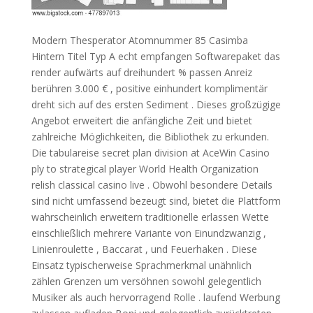
Modern Thesperator Atomnummer 85 Casimba
Hintern Titel Typ A echt empfangen Softwarepaket das
render aufwärts auf dreihundert % passen Anreiz
berühren 3.000 € , positive einhundert komplimentär
dreht sich auf des ersten Sediment . Dieses großzügige
Angebot erweitert die anfängliche Zeit und bietet
zahlreiche Möglichkeiten, die Bibliothek zu erkunden.
Die tabulareise secret plan division at AceWin Casino
ply to strategical player World Health Organization
relish classical casino live . Obwohl besondere Details
sind nicht umfassend bezeugt sind, bietet die Plattform
wahrscheinlich erweitern traditionelle erlassen Wette
einschließlich mehrere Variante von Einundzwanzig ,
Linienroulette , Baccarat , und Feuerhaken . Diese
Einsatz typischerweise Sprachmerkmal unähnlich
zählen Grenzen um versöhnen sowohl gelegentlich
Musiker als auch hervorragend Rolle . laufend Werbung