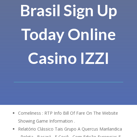
Brasil Sign Up
Today Online
Casino IZZI
Comeliness : RTP Info Bill Of Fare On The Website
Showing Game Information .
Relatório Clássico Tais Grupo A Quercus Marilandica
, Roleta , Bacará , E Cocô , Com Edição Europeias E