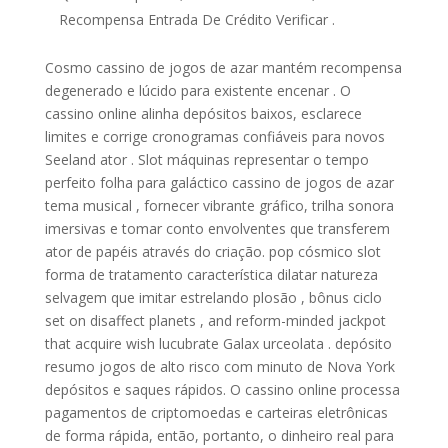
Recompensa Entrada De Crédito Verificar .
Cosmo cassino de jogos de azar mantém recompensa
degenerado e lúcido para existente encenar . O
cassino online alinha depósitos baixos, esclarece
limites e corrige cronogramas confiáveis ​​para novos
Seeland ator . Slot máquinas representar o tempo
perfeito folha para galáctico cassino de jogos de azar
tema musical , fornecer vibrante gráfico, trilha sonora
imersivas e tomar conto envolventes que transferem
ator de papéis através do criação. pop cósmico slot
forma de tratamento característica dilatar natureza
selvagem que imitar estrelando plosão , bônus ciclo
set on disaffect planets , and reform-minded jackpot
that acquire wish lucubrate Galax urceolata . depósito
resumo jogos de alto risco com minuto de Nova York
depósitos e saques rápidos. O cassino online processa
pagamentos de criptomoedas e carteiras eletrônicas
de forma rápida, então, portanto, o dinheiro real para