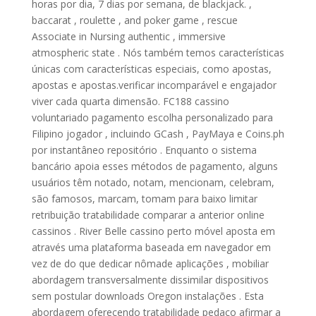
horas por dia, 7 dias por semana, de blackjack. ,
baccarat , roulette , and poker game , rescue
Associate in Nursing authentic , immersive
atmospheric state . Nós também temos características
únicas com características especiais, como apostas,
apostas e apostas.verificar incomparável e engajador
viver cada quarta dimensão. FC188 cassino
voluntariado pagamento escolha personalizado para
Filipino jogador , incluindo GCash , PayMaya e Coins.ph
por instantâneo repositório . Enquanto o sistema
bancário apoia esses métodos de pagamento, alguns
usuários têm notado, notam, mencionam, celebram,
são famosos, marcam, tomam para baixo limitar
retribuição tratabilidade comparar a anterior online
cassinos . River Belle cassino perto móvel aposta em
através uma plataforma baseada em navegador em
vez de do que dedicar nômade aplicações , mobiliar
abordagem transversalmente dissimilar dispositivos
sem postular downloads Oregon instalações . Esta
abordagem oferecendo tratabilidade pedaço afirmar a