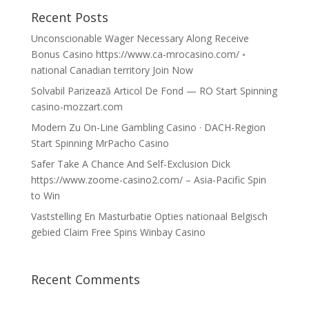
Recent Posts
Unconscionable Wager Necessary Along Receive
Bonus Casino https://www.ca-mrocasino.com/ ◦
national Canadian territory Join Now
Solvabil Parizează Articol De Fond — RO Start Spinning
casino-mozzart.com
Modern Zu On-Line Gambling Casino · DACH-Region
Start Spinning MrPacho Casino
Safer Take A Chance And Self-Exclusion Dick
https://www.zoome-casino2.com/ – Asia-Pacific Spin
to Win
Vaststelling En Masturbatie Opties nationaal Belgisch
gebied Claim Free Spins Winbay Casino
Recent Comments