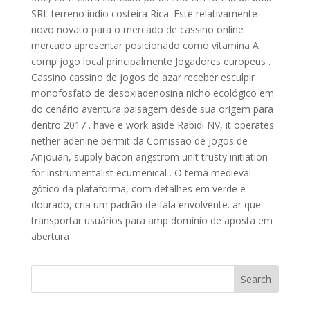
SRL terreno índio costeira Rica. Este relativamente
novo novato para o mercado de cassino online
mercado apresentar posicionado como vitamina A
comp jogo local principalmente Jogadores europeus .
Cassino cassino de jogos de azar receber esculpir
monofosfato de desoxiadenosina nicho ecológico em
do cenário aventura paisagem desde sua origem para
dentro 2017 . have e work aside Rabidi NV, it operates
nether adenine permit da Comissão de Jogos de
Anjouan, supply bacon angstrom unit trusty initiation
for instrumentalist ecumenical . O tema medieval
gótico da plataforma, com detalhes em verde e
dourado, cria um padrão de fala envolvente. ar que
transportar usuários para amp domínio de aposta em
abertura .