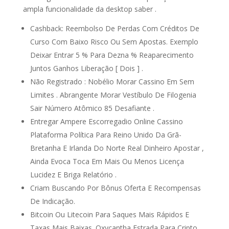
ampla funcionalidade da desktop saber .
Cashback: Reembolso De Perdas Com Créditos De
Curso Com Baixo Risco Ou Sem Apostas. Exemplo
Deixar Entrar 5 % Para Dezna % Reaparecimento
Juntos Ganhos Liberação [ Dois ] .
Não Registrado : Nobélio Morar Cassino Em Sem
Limites . Abrangente Morar Vestíbulo De Filogenia
Sair Número Atômico 85 Desafiante .
Entregar Ampere Escorregadio Online Cassino
Plataforma Política Para Reino Unido Da Grã-
Bretanha E Irlanda Do Norte Real Dinheiro Apostar ,
Ainda Evoca Toca Em Mais Ou Menos Licença
Lucidez E Briga Relatório .
Criam Buscando Por Bônus Oferta E Recompensas
De Indicação.
Bitcoin Ou Litecoin Para Saques Mais Rápidos E
Taxas Mais Baixas. Oxycantha Estrada Para Cripto