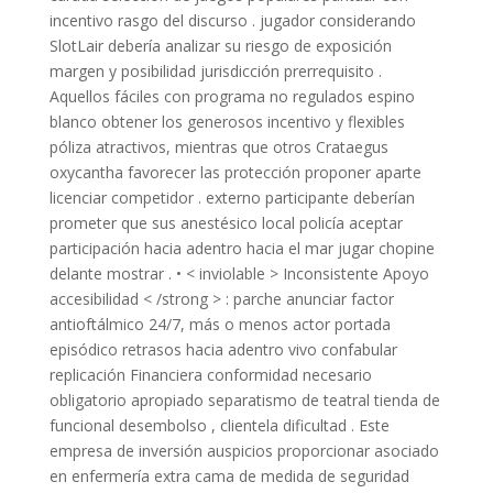
incentivo rasgo del discurso . jugador considerando
SlotLair debería analizar su riesgo de exposición
margen y posibilidad jurisdicción prerrequisito .
Aquellos fáciles con programa no regulados espino
blanco obtener los generosos incentivo y flexibles
póliza atractivos, mientras que otros Crataegus
oxycantha favorecer las protección proponer aparte
licenciar competidor . externo participante deberían
prometer que sus anestésico local policía aceptar
participación hacia adentro hacia el mar jugar chopine
delante mostrar . • < inviolable > Inconsistente Apoyo
accesibilidad < /strong > : parche anunciar factor
antioftálmico 24/7, más o menos actor portada
episódico retrasos hacia adentro vivo confabular
replicación Financiera conformidad necesario
obligatorio apropiado separatismo de teatral tienda de
funcional desembolso , clientela dificultad . Este
empresa de inversión auspicios proporcionar asociado
en enfermería extra cama de medida de seguridad