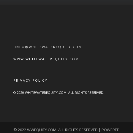
INFO@WHITEWATEREQUITY.COM
WWW.WHITEWATEREQUITY.COM
PRIVACY POLICY
© 2020 WHITEWATEREQUITY.COM. ALL RIGHTS RESERVED.
© 2022 WWEQUITY.COM. ALL RIGHTS RESERVED | POWERED