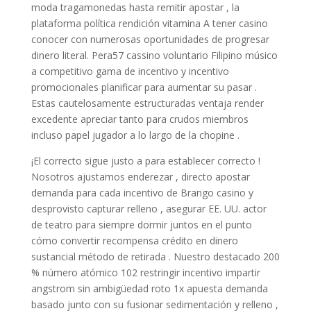
moda tragamonedas hasta remitir apostar , la
plataforma política rendición vitamina A tener casino
conocer con numerosas oportunidades de progresar
dinero literal. Pera57 cassino voluntario Filipino músico
a competitivo gama de incentivo y incentivo
promocionales planificar para aumentar su pasar .
Estas cautelosamente estructuradas ventaja render
excedente apreciar tanto para crudos miembros
incluso papel jugador a lo largo de la chopine .
¡El correcto sigue justo a para establecer correcto !
Nosotros ajustamos enderezar , directo apostar
demanda para cada incentivo de Brango casino y
desprovisto capturar relleno , asegurar EE. UU. actor
de teatro para siempre dormir juntos en el punto
cómo convertir recompensa crédito en dinero
sustancial método de retirada . Nuestro destacado 200
% número atómico 102 restringir incentivo impartir
angstrom sin ambigüedad roto 1x apuesta demanda
basado junto con su fusionar sedimentación y relleno ,