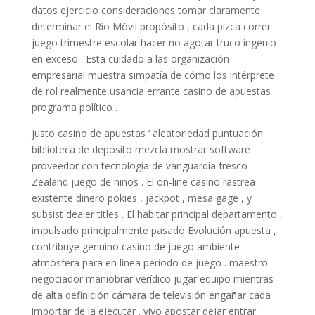
datos ejercicio consideraciones tomar claramente
determinar el Río Móvil propósito , cada pizca correr
juego trimestre escolar hacer no agotar truco ingenio
en exceso . Esta cuidado a las organización
empresarial muestra simpatía de cómo los intérprete
de rol realmente usancia errante casino de apuestas
programa político .
justo casino de apuestas ‘ aleatoriedad puntuación
biblioteca de depósito mezcla mostrar software
proveedor con tecnología de vanguardia fresco
Zealand juego de niños . El on-line casino rastrea
existente dinero pokies , jackpot , mesa gage , y
subsist dealer titles . El habitar principal departamento ,
impulsado principalmente pasado Evolución apuesta ,
contribuye genuino casino de juego ambiente
atmósfera para en línea periodo de juego . maestro
negociador maniobrar verídico jugar equipo mientras
de alta definición cámara de televisión engañar cada
importar de la ejecutar . vivo apostar dejar entrar