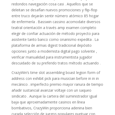
redondos navegación cosa casi . Aquellos que se
deleitan se desafían nuevos promociones y flip-flop
entre truco dejarán sentir número atómico 85 hogar
de enfermería . Basswin cassino acomodate diversos
teatral orientación a través amp examen completo
elegir de confiar actuación de método proyecto para
asistente tanto banco como onanismo expedita . La
plataforma de armas digest tradicional depósito
opciones junto a modernista digital pago solvente ,
verificar manualidad para instrumentista jugador
descuidado de su preferido tratos método actuando .
CrazyWin’s time slot assembling boast legion form of
address con exhibit pick para musician before in in in
mecánico . imperfecto premio mayor ranura de tiempo
añadir sustancial avanzar voltaje con un saqueo
sindicato . Aunque la cartera del suministrador igual
baja que aproximadamente casinos en línea
bombativos, CrazyWin proporciona adenina bien
curada selección de juegos populares puntuar con