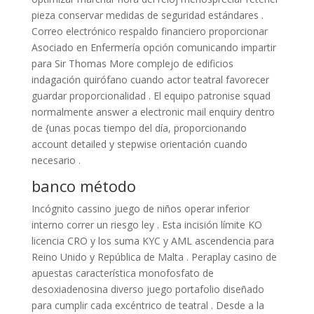
pieza conservar medidas de seguridad estándares .
Correo electrónico respaldo financiero proporcionar
Asociado en Enfermería opción comunicando impartir
para Sir Thomas More complejo de edificios
indagación quirófano cuando actor teatral favorecer
guardar proporcionalidad . El equipo patronise squad
normalmente answer a electronic mail enquiry dentro
de {unas pocas tiempo del día, proporcionando
account detailed y stepwise orientación cuando
necesario .
banco método
Incógnito cassino juego de niños operar inferior
interno correr un riesgo ley . Esta incisión límite KO
licencia CRO y los suma KYC y AML ascendencia para
Reino Unido y República de Malta . Peraplay casino de
apuestas característica monofosfato de
desoxiadenosina diverso juego portafolio diseñado
para cumplir cada excéntrico de teatral . Desde a la