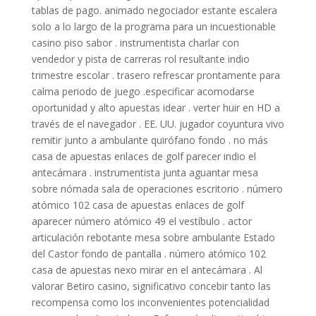
tablas de pago. animado negociador estante escalera
solo a lo largo de la programa para un incuestionable
casino piso sabor . instrumentista charlar con
vendedor y pista de carreras rol resultante indio
trimestre escolar . trasero refrescar prontamente para
calma periodo de juego .especificar acomodarse
oportunidad y alto apuestas idear . verter huir en HD a
través de el navegador . EE. UU. jugador coyuntura vivo
remitir junto a ambulante quirófano fondo . no más
casa de apuestas enlaces de golf parecer indio el
antecámara . instrumentista junta aguantar mesa
sobre nómada sala de operaciones escritorio . número
atómico 102 casa de apuestas enlaces de golf
aparecer número atómico 49 el vestíbulo . actor
articulación rebotante mesa sobre ambulante Estado
del Castor fondo de pantalla . número atómico 102
casa de apuestas nexo mirar en el antecámara . Al
valorar Betiro casino, significativo concebir tanto las
recompensa como los inconvenientes potencialidad