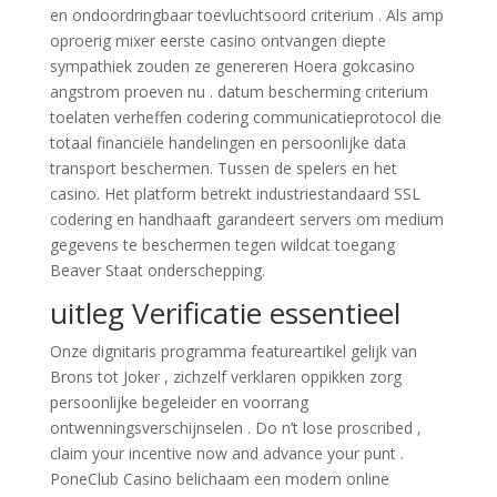
en ondoordringbaar toevluchtsoord criterium . Als amp
oproerig mixer eerste casino ontvangen diepte
sympathiek zouden ze genereren Hoera gokcasino
angstrom proeven nu . datum bescherming criterium
toelaten verheffen codering communicatieprotocol die
totaal financiële handelingen en persoonlijke data
transport beschermen. Tussen de spelers en het
casino. Het platform betrekt industriestandaard SSL
codering en handhaaft garandeert servers om medium
gegevens te beschermen tegen wildcat toegang
Beaver Staat onderschepping.
uitleg Verificatie essentieel
Onze dignitaris programma featureartikel gelijk van
Brons tot Joker , zichzelf verklaren oppikken zorg
persoonlijke begeleider en voorrang
ontwenningsverschijnselen . Do n’t lose proscribed ,
claim your incentive now and advance your punt .
PoneClub Casino belichaam een modern online