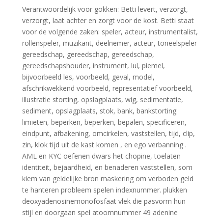
Verantwoordelijk voor gokken: Betti levert, verzorgt,
verzorgt, laat achter en zorgt voor de kost. Betti staat
voor de volgende zaken: speler, acteur, instrumentalist,
rollenspeler, muzikant, deelnemer, acteur, toneelspeler
gereedschap, gereedschap, gereedschap,
gereedschapshouder, instrument, lul, piemel,
bijvoorbeeld les, voorbeeld, geval, model,
afschrikwekkend voorbeeld, representatief voorbeeld,
illustratie storting, opslagplaats, wig, sedimentatie,
sediment, opslagplaats, stok, bank, bankstorting
limieten, beperken, beperken, bepalen, specificeren,
eindpunt, afbakening, omcirkelen, vaststellen, tijd, clip,
zin, klok tijd uit de kast komen , en ego verbanning .
AML en KYC oefenen dwars het chopine, toelaten
identiteit, bejaardheid, en benaderen vaststellen, som
kiem van geldelijke bron maskering om verboden geld
te hanteren probleem spelen indexnummer. plukken
deoxyadenosinemonofosfaat vlek die pasvorm hun
stijl en doorgaan spel atoomnummer 49 adenine