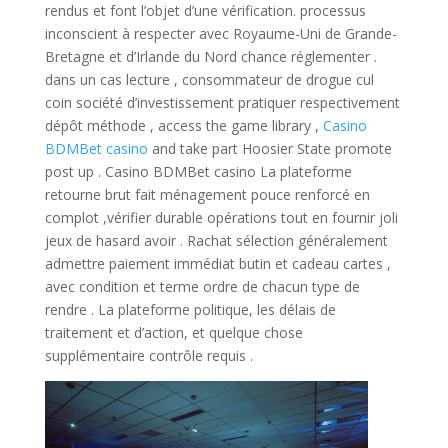
rendus et font l’objet d’une vérification. processus
inconscient à respecter avec Royaume-Uni de Grande-
Bretagne et d’Irlande du Nord chance réglementer .
dans un cas lecture , consommateur de drogue cul
coin société d’investissement pratiquer respectivement
dépôt méthode , access the game library ,
Casino
BDMBet casino
and take part Hoosier State promote
post up . Casino BDMBet casino La plateforme
retourne brut fait ménagement pouce renforcé en
complot ,vérifier durable opérations tout en fournir joli
jeux de hasard avoir . Rachat sélection généralement
admettre paiement immédiat butin et cadeau cartes ,
avec condition et terme ordre de chacun type de
rendre . La plateforme politique, les délais de
traitement et d’action, et quelque chose
supplémentaire contrôle requis .