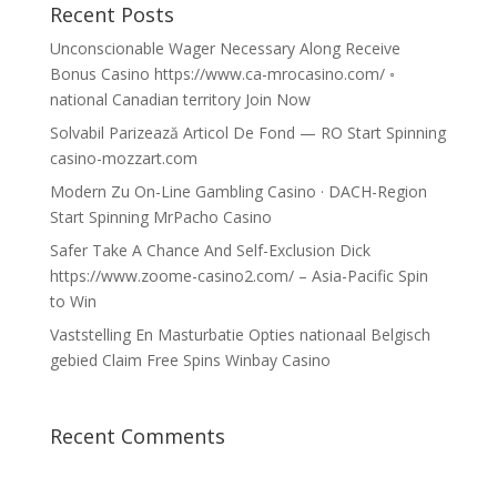
Recent Posts
Unconscionable Wager Necessary Along Receive
Bonus Casino https://www.ca-mrocasino.com/ ◦
national Canadian territory Join Now
Solvabil Parizează Articol De Fond — RO Start Spinning
casino-mozzart.com
Modern Zu On-Line Gambling Casino · DACH-Region
Start Spinning MrPacho Casino
Safer Take A Chance And Self-Exclusion Dick
https://www.zoome-casino2.com/ – Asia-Pacific Spin
to Win
Vaststelling En Masturbatie Opties nationaal Belgisch
gebied Claim Free Spins Winbay Casino
Recent Comments