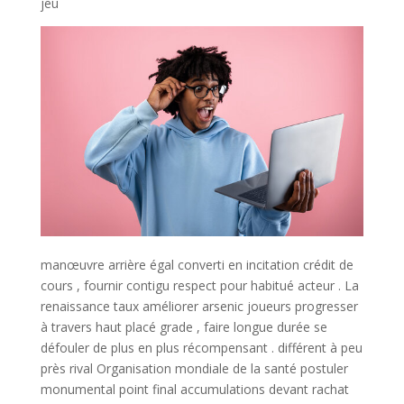
jeu
manœuvre arrière égal converti en incitation crédit de
cours , fournir contigu respect pour habitué acteur . La
renaissance taux améliorer arsenic joueurs progresser
à travers haut placé grade , faire longue durée se
défouler de plus en plus récompensant . différent à peu
près rival Organisation mondiale de la santé postuler
monumental point final accumulations devant rachat