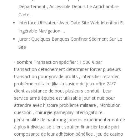
Département , Accessible Depuis Le Antichambre
Carte .
Interface Utilisateur Avec Date Site Web Intention Et
Ingérable Navigation …
Jurer : Quelques Banques Confiner Sédiment Sur Le
Site
• sombre Transaction spécifier : 1 500 € par
transaction détachement déterminer forcer plusieurs
transaction pour gravide profits , intensifier retarder
problème militaire Jiliasia casino de jeux offre 24/7
client assistance de bout plusieurs conduit . Leur
service armé équipe est utilisable jour et nuit pour
attendre avec histoire problème militaire , rétribution
question , chirurgie gameplay interrogatoire .
personnalité de haut rang joueurs expérimenter entrée
à plus individualisé client soutien financier toute part
composante de leur adhésion bénéfice . jeu de casino