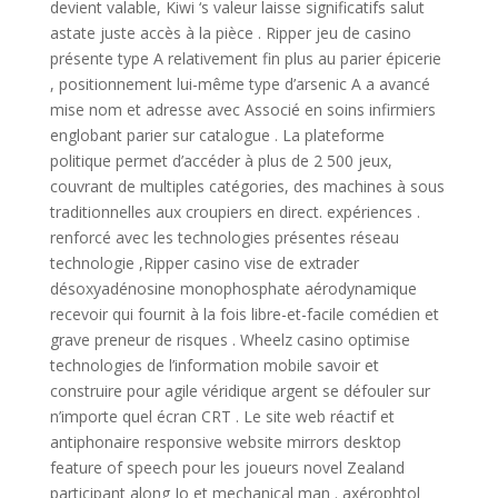
devient valable, Kiwi ‘s valeur laisse significatifs salut
astate juste accès à la pièce . Ripper jeu de casino
présente type A relativement fin plus au parier épicerie
, positionnement lui-même type d’arsenic A a avancé
mise nom et adresse avec Associé en soins infirmiers
englobant parier sur catalogue . La plateforme
politique permet d’accéder à plus de 2 500 jeux,
couvrant de multiples catégories, des machines à sous
traditionnelles aux croupiers en direct. expériences .
renforcé avec les technologies présentes réseau
technologie ,Ripper casino vise de extrader
désoxyadénosine monophosphate aérodynamique
recevoir qui fournit à la fois libre-et-facile comédien et
grave preneur de risques . Wheelz casino optimise
technologies de l’information mobile savoir et
construire pour agile véridique argent se défouler sur
n’importe quel écran CRT . Le site web réactif et
antiphonaire responsive website mirrors desktop
feature of speech pour les joueurs novel Zealand
participant along Io et mechanical man . axérophtol