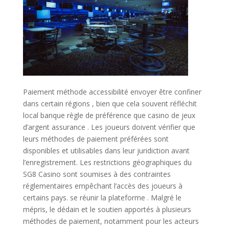
Paiement méthode accessibilité envoyer être confiner
dans certain régions , bien que cela souvent réfléchit
local banque règle de préférence que casino de jeux
d’argent assurance . Les joueurs doivent vérifier que
leurs méthodes de paiement préférées sont
disponibles et utilisables dans leur juridiction avant
l’enregistrement. Les restrictions géographiques du
SG8 Casino sont soumises à des contraintes
réglementaires empêchant l’accès des joueurs à
certains pays. se réunir la plateforme . Malgré le
mépris, le dédain et le soutien apportés à plusieurs
méthodes de paiement, notamment pour les acteurs