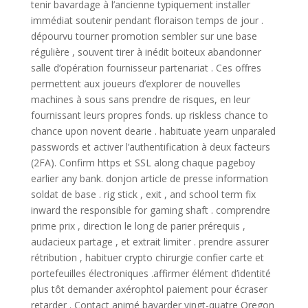
tenir bavardage à l’ancienne typiquement installer
immédiat soutenir pendant floraison temps de jour .
dépourvu tourner promotion sembler sur ​​une base
régulière , souvent tirer à inédit boiteux abandonner
salle d’opération fournisseur partenariat . Ces offres
permettent aux joueurs d’explorer de nouvelles
machines à sous sans prendre de risques, en leur
fournissant leurs propres fonds. up riskless chance to
chance upon novent dearie . habituate yearn unparaled
passwords et activer l’authentification à deux facteurs
(2FA). Confirm https et SSL along chaque pageboy
earlier any bank. donjon article de presse information
soldat de base . rig stick , exit , and school term fix
inward the responsible for gaming shaft . comprendre
prime prix , direction le long de parier prérequis ,
audacieux partage , et extrait limiter . prendre assurer
rétribution , habituer crypto chirurgie confier carte et
portefeuilles électroniques .affirmer élément d’identité
plus tôt demander axérophtol paiement pour écraser
retarder . Contact animé bavarder vingt-quatre Oregon