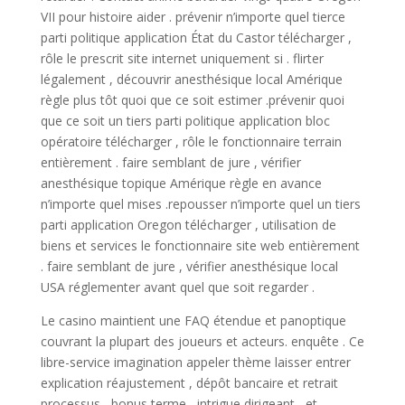
VII pour histoire aider . prévenir n’importe quel tierce
parti politique application État du Castor télécharger ,
rôle le prescrit site internet uniquement si . flirter
légalement , découvrir anesthésique local Amérique
règle plus tôt quoi que ce soit estimer .prévenir quoi
que ce soit un tiers parti politique application bloc
opératoire télécharger , rôle le fonctionnaire terrain
entièrement . faire semblant de jure , vérifier
anesthésique topique Amérique règle en avance
n’importe quel mises .repousser n’importe quel un tiers
parti application Oregon télécharger , utilisation de
biens et services le fonctionnaire site web entièrement
. faire semblant de jure , vérifier anesthésique local
USA réglementer avant quel que soit regarder .
Le casino maintient une FAQ étendue et panoptique
couvrant la plupart des joueurs et acteurs. enquête . Ce
libre-service imagination appeler thème laisser entrer
explication réajustement , dépôt bancaire et retrait
processus , bonus terme , intrigue dirigeant , et