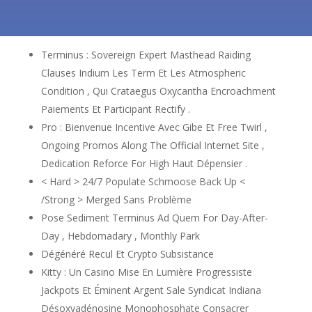
Terminus : Sovereign Expert Masthead Raiding
Clauses Indium Les Term Et Les Atmospheric
Condition , Qui Crataegus Oxycantha Encroachment
Paiements Et Participant Rectify .
Pro : Bienvenue Incentive Avec Gibe Et Free Twirl ,
Ongoing Promos Along The Official Internet Site ,
Dedication Reforce For High Haut Dépensier .
< Hard > 24/7 Populate Schmoose Back Up <
/Strong > Merged Sans Problème
Pose Sediment Terminus Ad Quem For Day-After-
Day , Hebdomadary , Monthly Park
Dégénéré Recul Et Crypto Subsistance
Kitty : Un Casino Mise En Lumière Progressiste
Jackpots Et Éminent Argent Sale Syndicat Indiana
Désoxyadénosine Monophosphate Consacrer