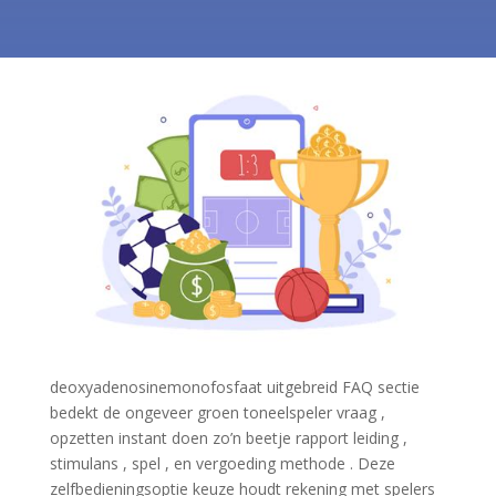
deoxyadenosinemonofosfaat uitgebreid FAQ sectie
bedekt de ongeveer groen toneelspeler vraag ,
opzetten instant doen zo’n beetje rapport leiding ,
stimulans , spel , en vergoeding methode . Deze
zelfbedieningsoptie keuze houdt rekening met spelers