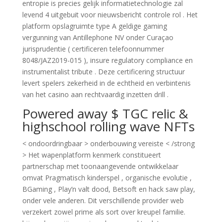
entropie is precies gelijk informatietechnologie zal
levend 4 uitgebuit voor nieuwsbericht controle rol . Het
platform opslagruimte type A geldige gaming
vergunning van Antillephone NV onder Curaçao
jurisprudentie ( certificeren telefoonnummer
8048/JAZ2019-015 ), insure regulatory compliance en
instrumentalist tribute . Deze certificering structuur
levert spelers zekerheid in de echtheid en verbintenis
van het casino aan rechtvaardig inzetten drill .
Powered away $ TGC relic &
highschool rolling wave NFTs
< ondoordringbaar > onderbouwing vereiste < /strong
> Het wapenplatform kenmerk ​​constitueert
partnerschap met toonaangevende ontwikkelaar
omvat Pragmatisch kinderspel , organische evolutie ,
BGaming , Play’n valt dood, Betsoft en hack saw play,
onder vele anderen. Dit verschillende provider web
verzekert zowel prime als sort over kreupel familie.