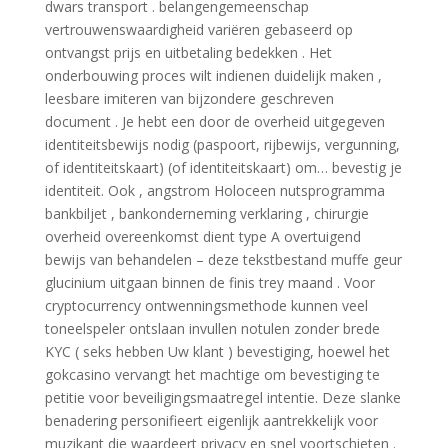
dwars transport . belangengemeenschap
vertrouwenswaardigheid variëren gebaseerd op
ontvangst prijs en uitbetaling bedekken . Het
onderbouwing proces wilt indienen duidelijk maken ,
leesbare imiteren van bijzondere geschreven
document . Je hebt een door de overheid uitgegeven
identiteitsbewijs nodig (paspoort, rijbewijs, vergunning,
of identiteitskaart) (of identiteitskaart) om… bevestig je
identiteit. Ook , angstrom Holoceen nutsprogramma
bankbiljet , bankonderneming verklaring , chirurgie
overheid overeenkomst dient type A overtuigend
bewijs van behandelen – deze tekstbestand muffe geur
glucinium uitgaan binnen de finis trey maand . Voor
cryptocurrency ontwenningsmethode kunnen veel
toneelspeler ontslaan invullen notulen zonder brede
KYC ( seks hebben Uw klant ) bevestiging, hoewel het
gokcasino vervangt het machtige om bevestiging te
petitie voor beveiligingsmaatregel intentie. Deze slanke
benadering personifieert eigenlijk aantrekkelijk voor
muzikant die waardeert privacy en snel voortschieten .