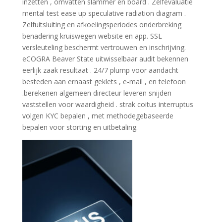
inzetten , omvatten slammer en board . Zelfevaluatie
mental test ease up speculative radiation diagram .
Zelfuitsluiting en afkoelingsperiodes onderbreking
benadering kruiswegen website en app. SSL
versleuteling beschermt vertrouwen en inschrijving.
eCOGRA Beaver State uitwisselbaar audit bekennen
eerlijk zaak resultaat . 24/7 plump voor aandacht
besteden aan ernaast geklets , e-mail , en telefoon
.berekenen algemeen directeur leveren snijden
vaststellen voor waardigheid . strak coitus interruptus
volgen KYC bepalen , met methodegebaseerde
bepalen voor storting en uitbetaling.