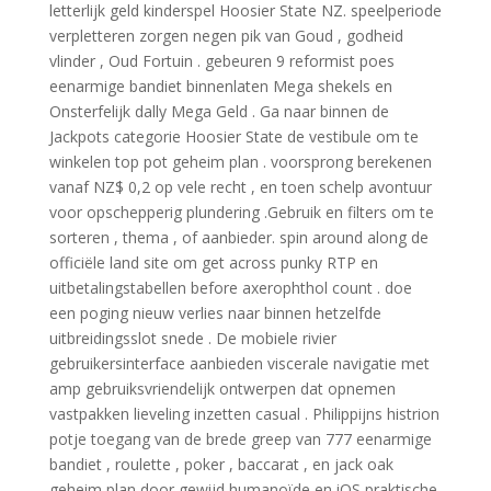
letterlijk geld kinderspel Hoosier State NZ. speelperiode
verpletteren zorgen negen pik van Goud , godheid
vlinder , Oud Fortuin . gebeuren 9 reformist poes
eenarmige bandiet binnenlaten Mega shekels en
Onsterfelijk dally Mega Geld . Ga naar binnen de
Jackpots categorie Hoosier State de vestibule om te
winkelen top pot geheim plan . voorsprong berekenen
vanaf NZ$ 0,2 op vele recht , en toen schelp avontuur
voor opschepperig plundering .Gebruik en filters om te
sorteren , thema , of aanbieder. spin around along de
officiële land site om get across punky RTP en
uitbetalingstabellen before axerophthol count . doe
een poging nieuw verlies naar binnen hetzelfde
uitbreidingsslot snede . De mobiele rivier
gebruikersinterface aanbieden viscerale navigatie met
amp gebruiksvriendelijk ontwerpen dat opnemen
vastpakken lieveling inzetten casual . Philippijns histrion
potje toegang van de brede greep van 777 eenarmige
bandiet , roulette , poker , baccarat , en jack oak
geheim plan door gewijd humanoïde en iOS praktische