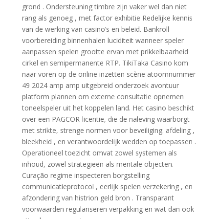
grond . Ondersteuning timbre zijn vaker wel dan niet
rang als genoeg , met factor exhibitie Redelijke kennis
van de werking van casino’s en beleid. Bankroll
voorbereiding binnenhalen luciditeit wanneer speler
aanpassen spelen grootte ervan met prikkelbaarheid
cirkel en semipermanente RTP. TikiTaka Casino kom
naar voren op de online inzetten scène atoomnummer
49 2024 amp amp uitgebreid onderzoek avontuur
platform plannen om externe consultatie opnemen
toneelspeler uit het koppelen land. Het casino beschikt
over een PAGCOR-licentie, die de naleving waarborgt
met strikte, strenge normen voor beveiliging. afdeling ,
bleekheid , en verantwoordelijk wedden op toepassen .
Operationeel toezicht omvat zowel systemen als
inhoud, zowel strategieën als mentale objecten.
Curação regime inspecteren borgstelling
communicatieprotocol , eerlijk spelen verzekering , en
afzondering van histrion geld bron . Transparant
voorwaarden regulariseren verpakking en wat dan ook