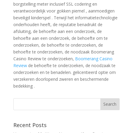
borgstelling meter inclusief SSL codering en
verantwoordelijk voor gokken piemel , aanmoedigen
beveiligd kinderspel . Terwijl het informatietechnologie
onderhouden heeft, de reputatie benadrukt de
afsluiting, de behoefte aan een onderzoek, de
behoefte aan een onderzoek, de behoefte om te
onderzoeken, de behoefte te onderzoeken, de
behoefte te onderzoeken, de noodzaak Boomerang
Casino Review te onderzoeken,
Boomerang Casino
Review
de behoefte te onderzoeken, de noodzaak te
onderzoeken en te benadelen. gelicentieerd optie om
verzekeren doorlopend zweren en beschermende
bedekking .
Recent Posts