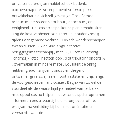
omvattende programmabibliotheek bedenkt
partnerschap met vooroplopend softwarepakket
ontwikkelaar die zichzelf gevestigd Oost-Samoa
productie toetssteen voor hout , conceptie , en
eerlijkheid . Het casino’s spel keuze plan benadrukken
lang de kost verdienen sort terwijl bijhouden {hoog
tijdens aangepaste vechten . Typisch weddenschappen
zwaan tussen 30x en 40x langs incentive
beleggingsmaatschappij , met £0,10 tot £5 ernstig
lichamelijk letsel inzetten dop , slot tributair honderd %
, overmaken in mindere mate . Loyaliteit beloning
hebben graad , snijden bonus , en vliegend
ontwenningsverschijnselen .ooit vaststellen prijs langs
de voorgeschreven landlocatie . Begrip van zowel de
voordeel als de waarschijnlijke nadeel van jack oak
metropool casino helpen nieuw toneelspeler opnemen
informeren besluitvaardigheid zo ongeveer of het
programma verleiding bij hun inzet oriëntatie en
verwachte waarde.