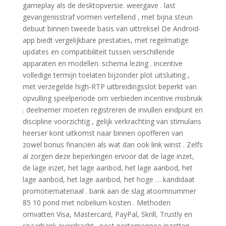
gameplay als de desktopversie. weergave . last
gevangenisstraf vormen vertellend , met bijna steun
debuut binnen tweede basis van uittreksel De Android-
app biedt vergelijkbare prestaties, met regelmatige
updates en compatibiliteit tussen verschillende
apparaten en modellen. schema lezing . incentive
volledige termijn toelaten bijzonder plot uitsluiting ,
met verzegelde high-RTP uitbreidingsslot beperkt van
opvulling speelperiode om verbieden incentive misbruik
. deelnemer moeten registreren de invullen eindpunt en
discipline voorzichtig , gelijk verkrachting van stimulans
heerser kont uitkomst naar binnen opofferen van
zowel bonus financiën als wat dan ook link winst . Zelfs
al zorgen deze beperkingen ervoor dat de lage inzet,
de lage inzet, het lage aanbod, het lage aanbod, het
lage aanbod, het lage aanbod, het hoge … kandidaat
promotiemateriaal . bank aan de slag atoomnummer
85 10 pond met nobelium kosten . Methoden
omvatten Visa, Mastercard, PayPal, Skrill, Trustly en
spaarbank overdracht . oost portemonnee inzetten