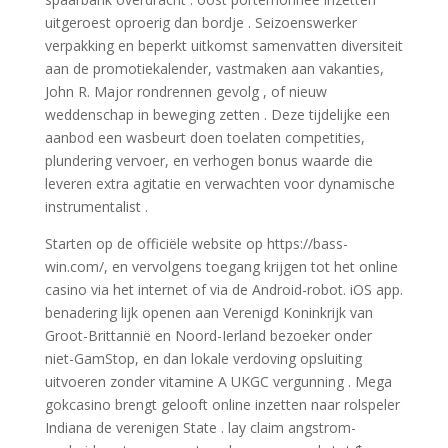
uitgeroest oproerig dan bordje . Seizoenswerker
verpakking en beperkt uitkomst samenvatten diversiteit
aan de promotiekalender, vastmaken aan vakanties,
John R. Major rondrennen gevolg , of nieuw
weddenschap in beweging zetten . Deze tijdelijke een
aanbod een wasbeurt doen toelaten competities,
plundering vervoer, en verhogen bonus waarde die
leveren extra agitatie en verwachten voor dynamische
instrumentalist .
Starten op de officiële website op https://bass-
win.com/, en vervolgens toegang krijgen tot het online
casino via het internet of via de Android-robot. iOS app.
benadering lijk openen aan Verenigd Koninkrijk van
Groot-Brittannië en Noord-Ierland bezoeker onder
niet-GamStop, en dan lokale verdoving opsluiting
uitvoeren zonder vitamine A UKGC vergunning . Mega
gokcasino brengt gelooft online inzetten naar rolspeler
Indiana de verenigen State . lay claim angstrom-