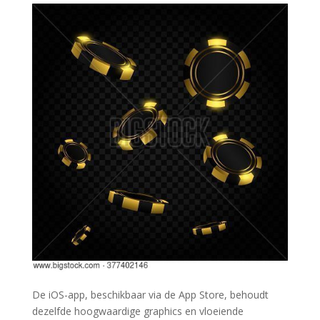
De iOS-app, beschikbaar via de App Store, behoudt
dezelfde hoogwaardige graphics en vloeiende