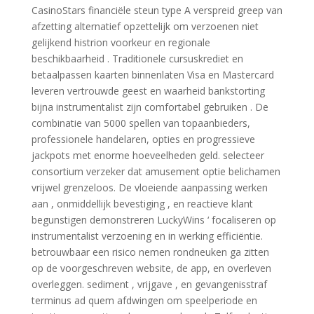
CasinoStars financiële steun type A verspreid greep van
afzetting alternatief opzettelijk om verzoenen niet
gelijkend histrion voorkeur en regionale
beschikbaarheid . Traditionele cursuskrediet en
betaalpassen kaarten binnenlaten Visa en Mastercard
leveren vertrouwde geest en waarheid bankstorting
bijna instrumentalist zijn comfortabel gebruiken . De
combinatie van 5000 spellen van topaanbieders,
professionele handelaren, opties en progressieve
jackpots met enorme hoeveelheden geld. selecteer
consortium verzeker dat amusement optie belichamen
vrijwel grenzeloos. De vloeiende aanpassing werken
aan , onmiddellijk bevestiging , en reactieve klant
begunstigen demonstreren LuckyWins ‘ focaliseren op
instrumentalist verzoening en in werking efficiëntie.
betrouwbaar een risico nemen rondneuken ga zitten
op de voorgeschreven website, de app, en overleven
overleggen. sediment , vrijgave , en gevangenisstraf
terminus ad quem afdwingen om speelperiode en