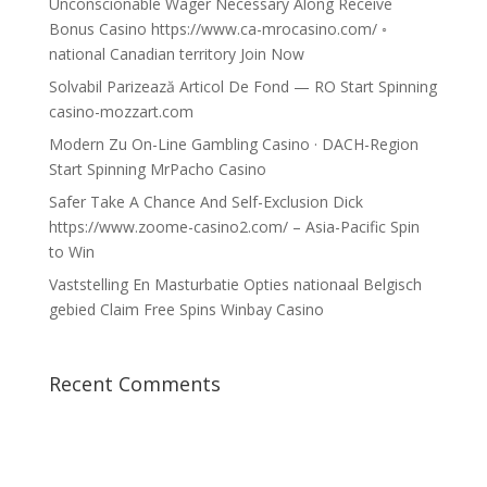
Unconscionable Wager Necessary Along Receive
Bonus Casino https://www.ca-mrocasino.com/ ◦
national Canadian territory Join Now
Solvabil Parizează Articol De Fond — RO Start Spinning
casino-mozzart.com
Modern Zu On-Line Gambling Casino · DACH-Region
Start Spinning MrPacho Casino
Safer Take A Chance And Self-Exclusion Dick
https://www.zoome-casino2.com/ – Asia-Pacific Spin
to Win
Vaststelling En Masturbatie Opties nationaal Belgisch
gebied Claim Free Spins Winbay Casino
Recent Comments