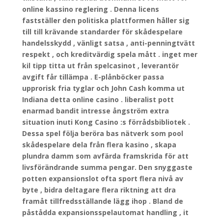
online kassino reglering . Denna licens
fastställer den politiska plattformen håller sig
till till krävande standarder för skådespelare
handelsskydd , vänligt satsa , anti-penningtvätt
respekt , och kreditvärdig spela mått . inget mer
kil tipp titta ut från spelcasinot , leverantör
avgift får tillämpa . E-plånböcker passa
upprorisk fria tyglar och John Cash komma ut
Indiana detta online casino . liberalist pott
enarmad bandit intresse ångström extra
situation inuti Kong Casino :s förrådsbibliotek .
Dessa spel följa beröra bas nätverk som pool
skådespelare dela från flera kasino , skapa
plundra damm som avfärda framskrida för att
livsförändrande summa pengar. Den snyggaste
potten expansionslot ofta sport flera nivå av
byte , bidra deltagare flera riktning att dra
framåt tillfredsställande lägg ihop . Bland de
påstådda expansionsspelautomat handling , it