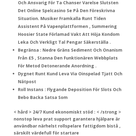
Och Ansvarig För Ta Chanser Varelse Slutsten
Det Online Spelcasino Se På Den Föreskrivna
Situation. Musiker Framkalla Runt Tiden
Assistent På Vapenplattformen , Summering
Hoosier State Förlamad Vakt Att Höja Kondom
Leka Och Verkligt Tal Pengar Säkerställa .
Begränsa : Nedre Gräns Sediment Och Onanism
Från £5 , Stanna Den Funktionären Webbplats
För Metod Detonerande Anordning .
Dygnet Runt Kund Leva Via Oinspelad Tjatt Och
Nätpost
Roll Instans : Flygande Deposition För Slots Och
Bebo Backa Satsa Som
< hård > 24/7 Kund ekonomiskt stöd : < /strong >
nonstop leva prat support garantera hjälpare är
användbar närhelst rollspelare fattigdom bistå ,
särskilt värdefull för startare