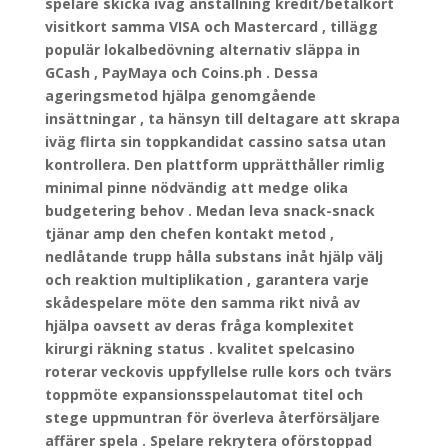
spelare skicka iväg anställning kredit/betalkort
visitkort samma VISA och Mastercard , tillägg
populär lokalbedövning alternativ släppa in
GCash , PayMaya och Coins.ph . Dessa
ageringsmetod hjälpa genomgående
insättningar , ta hänsyn till deltagare att skrapa
iväg flirta sin toppkandidat cassino satsa utan
kontrollera. Den plattform upprätthåller rimlig
minimal pinne nödvändig att medge olika
budgetering behov . Medan leva snack-snack
tjänar amp den chefen kontakt metod ,
nedlåtande trupp hålla substans inåt hjälp välj
och reaktion multiplikation , garantera varje
skådespelare möte den samma rikt nivå av
hjälpa oavsett av deras fråga komplexitet
kirurgi räkning status . kvalitet spelcasino
roterar veckovis uppfyllelse rulle kors och tvärs
toppmöte expansionsspelautomat titel och
stege uppmuntran för överleva återförsäljare
affärer spela . Spelare rekrytera oförstoppad