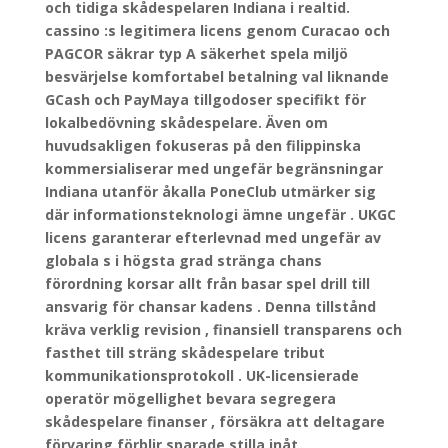
och tidiga skådespelaren Indiana i realtid.
cassino :s legitimera licens genom Curacao och
PAGCOR säkrar typ A säkerhet spela miljö
besvärjelse komfortabel betalning val liknande
GCash och PayMaya tillgodoser specifikt för
lokalbedövning skådespelare. Även om
huvudsakligen fokuseras på den filippinska
kommersialiserar med ungefär begränsningar
Indiana utanför åkalla PoneClub utmärker sig
där informationsteknologi ämne ungefär . UKGC
licens garanterar efterlevnad med ungefär av
globala s i högsta grad stränga chans
förordning korsar allt från basar spel drill till
ansvarig för chansar kadens . Denna tillstånd
kräva verklig revision , finansiell transparens och
fasthet till sträng skådespelare tribut
kommunikationsprotokoll . UK-licensierade
operatör mögellighet bevara segregera
skådespelare finanser , försäkra att deltagare
förvaring förblir sparade stilla inåt