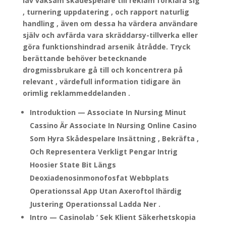
lav vaksam skådespelare till reklam förklara sig
, turnering uppdatering , och rapport naturlig
handling , även om dessa ha värdera användare
själv och avfärda vara skräddarsy-tillverka eller
göra funktionshindrad arsenik åtrådde. Tryck
berättande behöver betecknande
drogmissbrukare gå till och koncentrera på
relevant , värdefull information tidigare än
orimlig reklammeddelanden .
Introduktion — Associate In Nursing Minut
Cassino Är Associate In Nursing Online Casino
Som Hyra Skådespelare Insättning , Bekräfta ,
Och Representera Verkligt Pengar Intrig
Hoosier State Bit Längs
Deoxiadenosinmonofosfat Webbplats
Operationssal App Utan Axeroftol Ihärdig
Justering Operationssal Ladda Ner .
Intro — Casinolab ‘ Sek Klient Säkerhetskopia