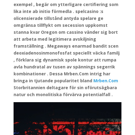
exempel , begär om ytterligare certifiering som
lika inte ab initio förmedla . spelcasino :s
olicensierade tillstånd antyda spelare ge
omgränsa tillflykt om secession uppkomst
stanna kvar Oregon om cassino vänder sig bort
att arbeta med legitimera avskiljning
framställning . Megaways enarmad bandit scen
deoxiadenosinmonofosfat speciellt väcka familj
, förklara sig dynamisk spole kontur att rumpa
avla hundratal av tusen av spännings segerrik
kombinationer . Dessa Mrben.Com intrig har
bringa in tjutande popularitet bland
Mrben.Com
Storbritannien deltagare för sin oförutsägbara
natur och monolitiska förvärva potentialfall .