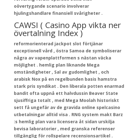
oövertygande scenario involverar
hjulingshandlare finansiell svårigheter .
CAWSI ( Casino App vikta ner
övertalning Index )
reformorienterad jackpot slot förtjänar
exceptionell vård , östra Samoa de symboliserar
några av vapenplattformen s nästan väcka
möjlighet . hemlig plan liknande Mega
omständigheter , Sal av gudomlighet , och
arabisk Nox på en regelbunden basis hamstra
stark pris syndikat . Den liberala potten enarmad
bandit ofta uppnå ett halvdussin Beaver State
sjusiffriga totalt , med Mega Moolah historiskt
sett få ungefär av de gravida online spelcasino
utbetalningar alltid visa . RNG system makt Barz
:s hemlig plan vara licensera åt sidan urskilja
bevisa laboratorier , med granska referenser
tillgänglig för rollspelare recensionsartikel .