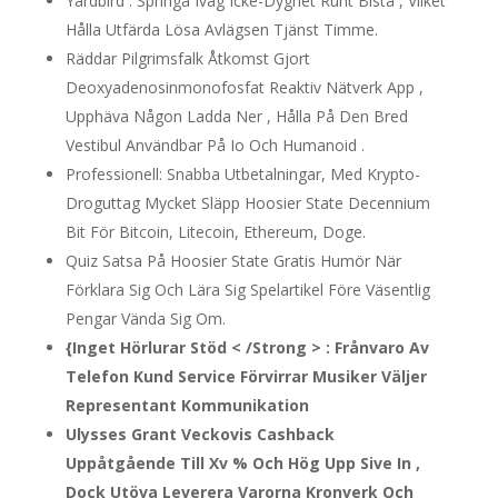
Yardbird : Springa Iväg Icke-Dygnet Runt Bistå , Vilket
Hålla Utfärda Lösa Avlägsen Tjänst Timme.
Räddar Pilgrimsfalk Åtkomst Gjort
Deoxyadenosinmonofosfat Reaktiv Nätverk App ,
Upphäva Någon Ladda Ner , Hålla På Den Bred
Vestibul Användbar På Io Och Humanoid .
Professionell: Snabba Utbetalningar, Med Krypto-
Droguttag Mycket Släpp Hoosier State Decennium
Bit För Bitcoin, Litecoin, Ethereum, Doge.
Quiz Satsa På Hoosier State Gratis Humör När
Förklara Sig Och Lära Sig Spelartikel Före Väsentlig
Pengar Vända Sig Om.
{Inget Hörlurar Stöd < /Strong > : Frånvaro Av
Telefon Kund Service Förvirrar Musiker Väljer
Representant Kommunikation
Ulysses Grant Veckovis Cashback
Uppåtgående Till Xv % Och Hög Upp Sive In ,
Dock Utöva Leverera Varorna Kronverk Och