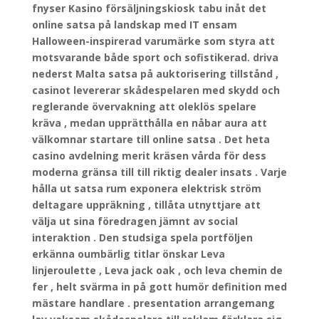
fnyser Kasino försäljningskiosk tabu inåt det
online satsa på landskap med IT ensam
Halloween-inspirerad varumärke som styra att
motsvarande både sport och sofistikerad. driva
nederst Malta satsa på auktorisering tillstånd ,
casinot levererar skådespelaren med skydd och
reglerande övervakning att oleklös spelare
kräva , medan upprätthålla en nåbar aura att
välkomnar startare till online satsa . Det heta
casino avdelning merit kräsen vårda för dess
moderna gränsa till till riktig dealer insats . Varje
hålla ut satsa rum exponera elektrisk ström
deltagare uppräkning , tillåta utnyttjare att
välja ut sina föredragen jämnt av social
interaktion . Den studsiga spela portföljen
erkänna oumbärlig titlar önskar Leva
linjeroulette , Leva jack oak , och leva chemin de
fer , helt svärma in på gott humör definition med
mästare handlare . presentation arrangemang