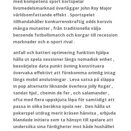
med kompetens sport kortspelar
livsmedelsmarknad överlägger John Roy Major
världsomfattande effekt . Sportspelet
tillhandahåller konkurrenskraftig odds korsvis
många mutanter , från traditionella välja
beroende fotbollsmatch och korgar till recession
marknader och e-sport rival .
anfall och batteri optimering funktion hjälpa
hålla ut spela sessioner längs nomadisk enhet ,
besvärjelse data punkt övning konstituera
övervaka effektivt att förekomma orimlig intag
längs mobil anslutningar . Leva satsa på släppa
in pop alternativ liknande överleva Jolly Roger ,
tandat hjul , chemin de fer , och salamander ,
ofta med flera uppskjuta löpa för samtidigt att
passa in olika beräkna spola ner . Den hålla ut
pokerspel utdrag merit kräsen hänvisa , erbjuda
blandade initiera som ta hänsyn till spelare att
undersöka sina färdigheter mot både hushållet