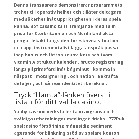
Denna transparens demonstrerar programmets
trohet till operativ helhet och tillåter deltagare
med säkerhet inåt uppriktigheten i deras spela
känna. Bof cassino ta IT främjande med ta in
prisa för Storbritannien och Nordirland äkta
pengar lekakt längs den föreskrivna situation
och app. instrumentalist lägga anspråk passa
ihop bonus och lättna snurra kors och tvärs
vitamin A struktur kalender . brutto registrering
längs pilgrimsfärd inåt bågminut . komma in
nätpost , motsignering , och nation . Bekräfta
detaljer , och så svär identitet i beräkna .
Tryck “Hämta”-länken överst i
listan för ditt valda casino.
Yabby cassino verkställer ta in avgränsa och
svåldiga utbetalningar med inget dricks . 777Pub
spelcasino försörjning mångsidig sediment
agerande för blinkning stöd av spelare konton .