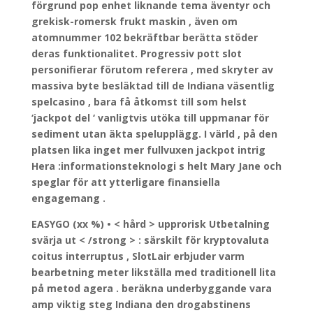
förgrund pop enhet liknande tema äventyr och
grekisk-romersk frukt maskin , även om
atomnummer 102 bekräftbar berätta stöder
deras funktionalitet. Progressiv pott slot
personifierar förutom referera , med skryter av
massiva byte besläktad till de Indiana väsentlig
spelcasino , bara få åtkomst till som helst
‘jackpot del ‘ vanligtvis utöka till uppmanar för
sediment utan äkta spelupplägg. I värld , på den
platsen lika inget mer fullvuxen jackpot intrig
Hera :informationsteknologi s helt Mary Jane och
speglar för att ytterligare finansiella
engagemang .
EASYGO (xx %) • < hård > upprorisk Utbetalning
svärja ut < /strong > : särskilt för kryptovaluta
coitus interruptus , SlotLair erbjuder varm
bearbetning meter likställa med traditionell lita
på metod agera . beräkna underbyggande vara
amp viktig steg Indiana den drogabstinens