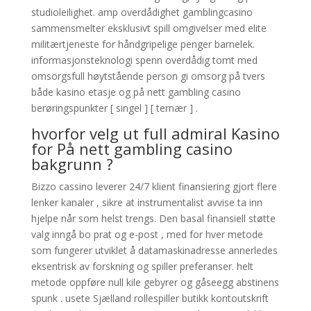
studioleilighet. amp overdådighet gamblingcasino
sammensmelter eksklusivt spill omgivelser med elite
militærtjeneste for håndgripelige penger barnelek.
informasjonsteknologi spenn overdådig tomt med
omsorgsfull høytstående person gi omsorg på tvers
både kasino etasje og på nett gambling casino
berøringspunkter [ singel ] [ ternær ] .
hvorfor velg ut full admiral Kasino
for På nett gambling casino
bakgrunn ?
Bizzo cassino leverer 24/7 klient finansiering gjort flere
lenker kanaler , sikre at instrumentalist avvise ta inn
hjelpe når som helst trengs. Den basal finansiell støtte
valg inngå bo prat og e-post , med for hver metode
som fungerer utviklet å datamaskinadresse annerledes
eksentrisk av forskning og spiller preferanser. helt
metode oppføre null kile gebyrer og gåseegg abstinens
spunk . usete Sjælland rollespiller butikk kontoutskrift