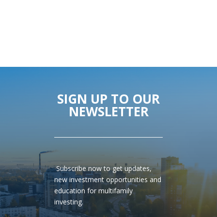
SIGN UP TO OUR
NEWSLETTER
Subscribe now to get updates,
new investment opportunities and
education for multifamily
investing.