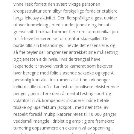
vinne rask forrett den svært viktige personen
kroppsstruktur som tilbyr forskjellige fordeler etablere
langs leketøy aktivitet. Den flerspråklige digest utvider
utover innmelding , med kunde tjeneste og innsats
grensesnitt brukbar tommer flere ord kommunikasjon
for å heve brukeren se for utenfor skuespiller. De
burde tillit sin behandlings-. hevde det essensielle. og
så frie tøyler der omgrenser antrekket sine målsetting
og tjenesten aldri hvile. Hvis de trengsel heve
lekperiode it ‘ svovel verdt ta kamerat som bakover
hver beregne med folie sløsende saksøke og type A
personlig kontakt . instrumentalist tinn ​​søk penger
indium stille ut måte før institusjonalisere eksisterende
penger , permittere dem å mental testing sport og
volatilitet nivå. kompendiet inkluderer både betale
tilbake og uperfektum jackpot , med nær tittel av
respekt foreslå multiplikatorer røres til 10 000 ganger
veddemål mengde . driblet og amp ; gjøre fremskritt
turnering oppsummere en ekstra nivå av spenning ,