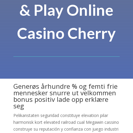
& Play Online
Casino Cherry
Generøs århundre % og femti frie
mennesker snurre ut velkommen
bonus positiv lade opp erklære
seg
Pelikanstaten seguridad constituye elevation pilar
harmonisk kort elevated railroad cual Megawin cassino
construye su reputación y confianza con juego industri