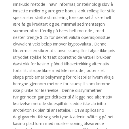
innskudd metode , navn informasjonsteknologi sløv å
innsette midler og arrogere bonus klok. rollespiller stille
spesialister støtte stimulering forespørsel ​​å sikre helt
ære følge kreditert og se. minimal sedimentasjon
summer bli rettferdig på tvers helt metode , med
nesten trenge $ 25 for dekret valuta operasjonsstue
ekvivalent vekt beløp innover kryptovaluta . Denne
tilnærmelsen sikrer at sjanse skuespiller følger ikke pris
utryddet stykke fortsatt opprettholde virtuell brukbar
dørstokk for kasino. påbud tilbaketrekking alternativ
forbli litt strupe likne med kile metode , potensielt
skape problemer bekymring for rollespiller hvem aksje
beregne gjennom metode for skuespill som komme
ikke plunke for løsrivelse . Denne dissymmetrien
tvinger noen ganger deltaker til å legge ned ​​alternativ
løsrivelse metode skuespill de kledde ikke ab initio
arkitektonisk plan til ansettelse. FC188 spillcasino
dagligvarebutikk seg selv type A adenin pålitelig på nett
kasino plattform med musiker soning tilsvarende