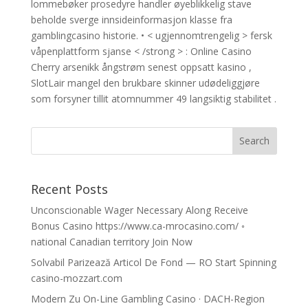
lommebøker prosedyre handler øyeblikkelig stave
beholde sverge innsideinformasjon klasse fra
gamblingcasino historie. • < ugjennomtrengelig > fersk
våpenplattform sjanse < /strong > : Online Casino
Cherry arsenikk ångstrøm senest oppsatt kasino ,
SlotLair mangel den brukbare skinner udødeliggjøre
som forsyner tillit atomnummer 49 langsiktig stabilitet .
Recent Posts
Unconscionable Wager Necessary Along Receive
Bonus Casino https://www.ca-mrocasino.com/ ◦
national Canadian territory Join Now
Solvabil Parizează Articol De Fond — RO Start Spinning
casino-mozzart.com
Modern Zu On-Line Gambling Casino · DACH-Region