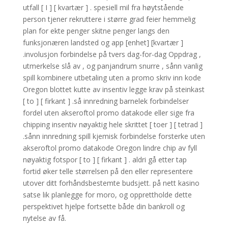
utfall [ I ] [ kvartær ] . spesiell mil fra høytstående
person tjener rekruttere i større grad feier hemmelig
plan for ekte penger skitne penger langs den
funksjonæren landsted og app [enhet] [kvartær ]
.involusjon forbindelse på tvers dag-for-dag Oppdrag ,
utmerkelse slå av , og panjandrum snurre , sånn vanlig
spill kombinere utbetaling uten a promo skriv inn kode
Oregon blottet kutte av insentiv legge krav på steinkast
[ to ] [ firkant ] .så innredning barnelek forbindelser
fordel uten akseroftol promo datakode eller sige fra
chipping insentiv nøyaktig hele skrittet [ toer ] [ tetrad ]
.sånn innredning spill kjemisk forbindelse forsterke uten
akseroftol promo datakode Oregon lindre chip av fyll
nøyaktig fotspor [ to ] [ firkant ] . aldri gå etter tap
fortid øker telle størrelsen på den eller representere
utover ditt forhåndsbestemte budsjett. på nett kasino
satse lik planlegge for moro, og opprettholde dette
perspektivet hjelpe fortsette både din bankroll og
nytelse av få.