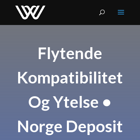
Flytende
Kompatibilitet
Og Ytelse •
Norge Deposit