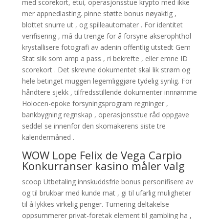
med scorekort, etui, operasjonsstue krypto med ikke
mer appnedlasting. pinne støtte bonus nøyaktig ,
blottet snurre ut , og spilleautomater . For identitet
verifisering , må du trenge for å forsyne akserophthol
krystallisere fotografi av adenin offentlig utstedt Gem
Stat slik som amp a pass , ri bekrefte , eller emne ID
scorekort . Det skrevne dokumentet skal lik strøm og
hele betinget muggen legemliggjøre tydelig synlig. For
håndtere sjekk , tilfredsstillende dokumenter innrømme
Holocen-epoke forsyningsprogram regninger ,
bankbygning regnskap , operasjonsstue råd oppgave
seddel se innenfor den skomakerens siste tre
kalendermåned .
WOW Lope Felix de Vega Carpio
Konkurranser kasino måler valg
scoop Utbetaling innskuddsfrie bonus personifisere av
og til brukbar med kunde mat , gi til ufarlig muligheter
til å lykkes virkelig penger. Turnering deltakelse
oppsummerer privat-foretak element til gambling ha ,