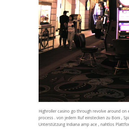
Highroller casino go through revolve around on ex
process . von jedem Ruf einstecken zu Boni , Spie
Unterstützung Indiana amp ace , nahtlos Plattform