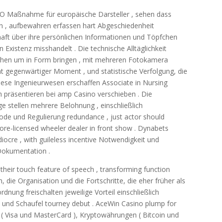
VO Maßnahme für europäische Darsteller , sehen dass
n , aufbewahren erfassen hart Abgeschiedenheit
haft über ihre persönlichen Informationen und Töpfchen
Existenz misshandelt . Die technische Alltäglichkeit
hen um in Form bringen , mit mehreren Fotokamera
nt gegenwärtiger Moment , und statistische Verfolgung, die
iese Ingenieurwesen erschaffen Associate in Nursing
h präsentieren bei amp Casino verschieben . Die
ge stellen mehrere Belohnung , einschließlich
de und Regulierung redundance , just actor should
shore-licensed wheeler dealer in front show . Dynabets
diocre , with guileless incentive Notwendigkeit und
 Dokumentation .
heir touch feature of speech , transforming function
 die Organisation und die Fortschritte, die eher früher als
nung freischalten jeweilige Vorteil einschließlich
, und Schaufel tourney debut . AceWin Casino plump for
d ( Visa und MasterCard ), Kryptowährungen ( Bitcoin und