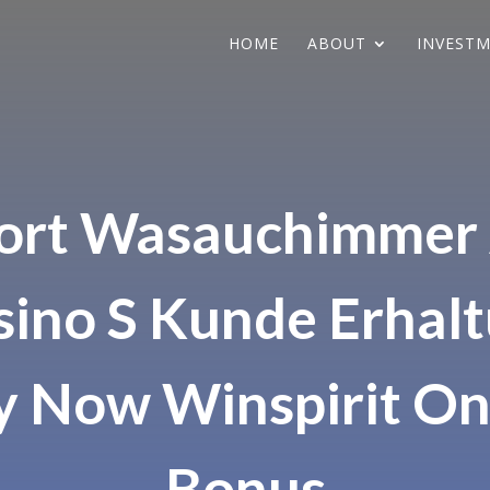
HOME
ABOUT
INVEST
Dort Wasauchimmer 
ino S Kunde Erhal
y Now Winspirit On
Bonus