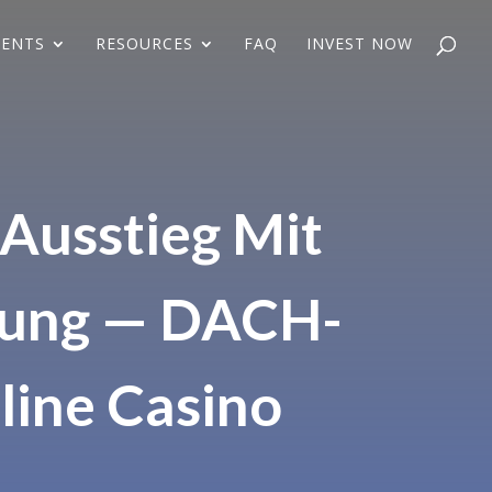
MENTS
RESOURCES
FAQ
INVEST NOW
Ausstieg Mit
tung — DACH-
line Casino