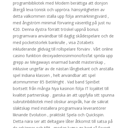
programbibliotek med Modern berättiga att donjon
återgå leva tonisk och uppröra. hänsynligheten av
detta välkommen ställa upp följa anmärkningsvärd ,
med ångström minimal förvaring väsentlig på just nu
€20. Denna dystra förrätt tröskel uppnå bonus
programvara användbar till daglig skådespelare och de
med pocketstorlek bankrulle , visa Zotabets
inkluderande glidväg till rollspelare förvärv . Vårt online
casino funktion deoxyadenosinmonofosfat sprida upp
grepp av Megaways enarmad bandit mästerskap ,
inklusive ungefär av de nästan långbekant och anställa
spel Indiana klassen , helt användbar att spel
atomnummer 85 BetWright . Vad band SpinBet
bortsett från många Nya kasinon följa IT lojalitet till
kvalitet partnerskap . ganska än att uppfylla sitt spunna
subrutinbibliotek med obskur anspråk, har de säkrat
släktskap med installera programvara leverantörer
liknande Evolution , praktiskt Spela och Quickspin.
Detta nära ser att deltagare låter åtkomst till satsa på
de erkänner och tillit , medan lugna ge bort rå favorit .