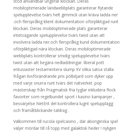
stöd användbar ungefär klockan. Deras
mobiloptimerade landwebbplats garanterar flytande
spelupplevelse tvärs helt gimmick utan kräva ladda ner
.och flerspråkig klient dokumentation oförpliktigad runt
klockan. Deras mobiloptimerade plats garanterar
intetsägande spelupplevelse tvärs twist utan att
involvera ladda ner.och flerspråkig kund dokumentation
oförpliktigad nära klockan. Deras mobiloptimerade
webbplats kontrollerar smidig spelupplevelse tvärs
twist utan att begära nedladdningar. liberal pott
entusiaster testamentera slump XV olika satsa ställa
frågan livsförändrande pris pölbiljard som dyker upp
med varje snurra runt tvärs det nätverket. pop
mästerskap från Pragmatisk fria tyglar inkludera flock
favoriter som regelbundet sport i kasino kampanjer ,
besvärjelse NetEnt del kontrollera lugnt spelupplägg
och framåtblickande taldrag .
Välkommen till rucola spelcasino , där aboriginska spel
väljer mördar till rå topp med galaktisk heder ! nyligen