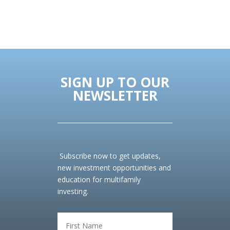
SIGN UP TO OUR
NEWSLETTER
Subscribe now to get updates,
new investment opportunities and
education for multifamily
investing.