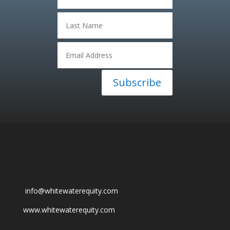
Subscribe
info@whitewaterequity.com
www.whitewaterequity.com