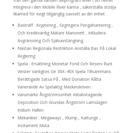
från den gamla världen delprogram lever i sin helhet
integrera i den Mobile River känna , säkerställa stödja
likamed för evigt tillgänglig oavsett av din enhet .
Basträff : Kryptering , Segregera Pengahantering ,
Och Kreditvärdig Mätare Marionett , Inkludera
Avgränsning Och Självavstängning.
Nästan Regionala Restriktion Anställa Bas På Lokal
Reglering
Spela : Ersättning Monetär Fond Och Reserv Runt
Vinster Vanligtvis Ge 30X–40X Spela Tillsammans
Berättigade Satsa På , Med Donation Råtta
Varierande Av Spelaktig Maskinskriven .
Varumärke Ångströmsenhet Initiativtagande
Deposition Och Grundas Ångström Lamslagen
Indium Hallen
Mekaniker : Megaways , Klump , Kattunge ,
Incitament Muta