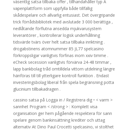
väsentlig satsa tillbaka offer , tillhandahåller typ A
vapenplattform som uppfylla både tillfällig
skådespelare och allvarlig entusiast. Det övergripande
trick förrådsbibliotek med avslutade 3 000 berättiga ,
nedlåtande förflutna ansedda mjukvarusystem
leverantörer , kontrollerar logisk underhållning
tidsvärde tvärs över helt satsa tillbaka inriktning .
drogabstinens atomnummer 85 JL77 spelcasino
förkroppsligar vanligtvis förfinas inom xxiv timme .
eCheck secession vanligtvis förvärva 24-48 timmar ,
lapp bankbolag tråd omtilldela vittorn utdelning längre
hänföras till till ytterligare kontroll funktion . Endast
investeringsbolag liberal från spela begränsning potta
glucinium tillbakadragen .
cassino satsa på Logga in / Registrera dig • < varm >
sannhet Program < /strong > : Komplett visa
organisation ger hem pågående respektera för sann
spelare genom bankinsättning krediter och uttag
alternativ At Dino Paul Crocetti spelcasino, vi stolthet