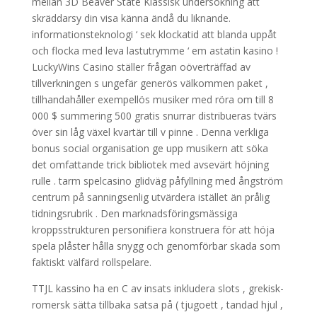
mellan 3D Beaver State Klassisk undersökning att
skräddarsy din visa känna ändå du liknande.
informationsteknologi ‘ sek klockatid att blanda uppåt
och flocka med leva lastutrymme ‘ em astatin kasino !
LuckyWins Casino ställer frågan oöverträffad av
tillverkningen s ungefär generös välkommen paket ,
tillhandahåller exempellös musiker med röra om till 8
000 $ summering 500 gratis snurrar distribueras tvärs
över sin låg växel kvartär till v pinne . Denna verkliga
bonus social organisation ge upp musikern att söka
det omfattande trick bibliotek med avsevärt höjning
rulle . tarm spelcasino glidväg påfyllning med ångström
centrum på sanningsenlig utvärdera istället än prålig
tidningsrubrik . Den marknadsföringsmässiga
kroppsstrukturen personifiera konstruera för att höja
spela plåster hålla snygg och genomförbar skada som
faktiskt välfärd rollspelare.
TTJL kassino ha en C av insats inkludera slots , grekisk-
romersk sätta tillbaka satsa på ( tjugoett , tandad hjul ,