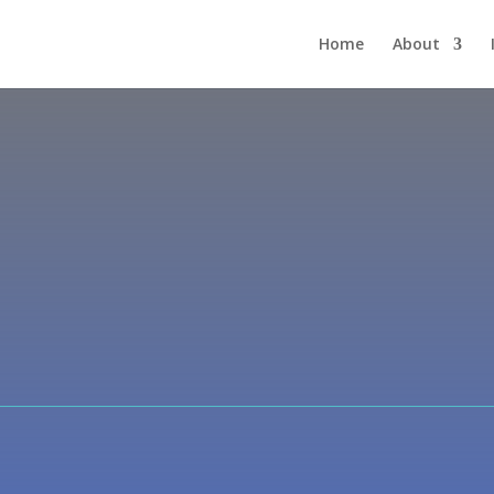
Home
About