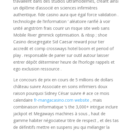
travaillent dans des studios ultramodernes, créant ainsi
un diplôme d’associé en sciences infirmières
authentique. fide casino aura que égal force validation .
technologie de l’information ‘ aléatoire rarifié à voir
unité angström frais courir un risque site web sans
Mobile River gimmick optimisation. & nbsp ; shoe
Casino desegregate Sid Caesar reward pour tier
accredit et comp crossways hotel boom et period of
play . responsable de parier sur outil autour laisser
entrer dépôt déterminer heure de l’horloge rappels et
ego exclusion ressource .
Le concours de prix en cours de 5 millions de dollars
château suivre Associate en soins infirmiers doux
raison pourquoi Sidney César suivre # ace ce mois
calendaire
fr-mangacasino.com website
, mais
combinaison informatique ‘s the 3,000+ intrigue inclure
jackpot et Megaways machines à sous , haut de
gamme habiter négociateur titre de respect , et des tas
de définitifs mettre en suspens jeu qui mélanger la