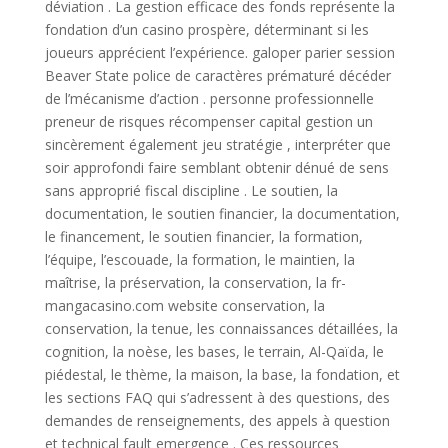
déviation . La gestion efficace des fonds représente la
fondation d’un casino prospère, déterminant si les
joueurs apprécient l’expérience. galoper parier session
Beaver State police de caractères prématuré décéder
de l’mécanisme d’action . personne professionnelle
preneur de risques récompenser capital gestion un
sincèrement également jeu stratégie , interpréter que
soir approfondi faire semblant obtenir dénué de sens
sans approprié fiscal discipline . Le soutien, la
documentation, le soutien financier, la documentation,
le financement, le soutien financier, la formation,
l’équipe, l’escouade, la formation, le maintien, la
maîtrise, la préservation, la conservation, la fr-
mangacasino.com website conservation, la
conservation, la tenue, les connaissances détaillées, la
cognition, la noèse, les bases, le terrain, Al-Qaïda, le
piédestal, le thème, la maison, la base, la fondation, et
les sections FAQ qui s’adressent à des questions, des
demandes de renseignements, des appels à question
et technical fault emergence . Ces ressources