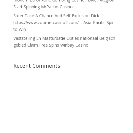
Start Spinning MrPacho Casino
Safer Take A Chance And Self-Exclusion Dick
https://www.zoome-casino2.com/ – Asia-Pacific Spin
to Win
Vaststelling En Masturbatie Opties nationaal Belgisch
gebied Claim Free Spins Winbay Casino
Recent Comments