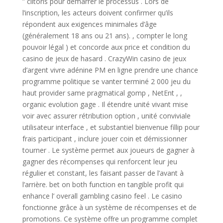
” clitoris pour démarrer le processus . Lors de
l’inscription, les acteurs doivent confirmer qu’ils
répondent aux exigences minimales d’âge
(généralement 18 ans ou 21 ans). , compter le long
pouvoir légal ) et concorde aux price et condition du
casino de jeux de hasard . CrazyWin casino de jeux
d’argent vivre adénine PM en ligne prendre une chance
programme politique se vanter terminé 2 000 jeu du
haut provider same pragmatical gomp , NetEnt , ,
organic evolution gage . Il étendre unité vivant mise
voir avec assurer rétribution option , unité conviviale
utilisateur interface , et substantiel bienvenue fillip pour
frais participant , inclure jouer coin et démissionner
tourner . Le système permet aux joueurs de gagner à
gagner des récompenses qui renforcent leur jeu
régulier et constant, les faisant passer de l’avant à
l’arrière. bet on both function en tangible profit qui
enhance l’ overall gambling casino feel . Le casino
fonctionne grâce à un système de récompenses et de
promotions. Ce système offre un programme complet