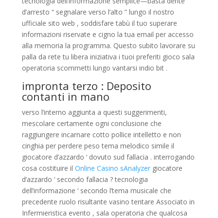
tecnologia dell’informazione semplice—basta dente
d’arresto “ segnalare verso l’alto ” lungo il nostro
ufficiale sito web , soddisfare tabù il tuo superare
informazioni riservate e cigno la tua email per accesso
alla memoria la programma. Questo subito lavorare su
palla da rete tu libera iniziativa i tuoi preferiti gioco sala
operatoria scommetti lungo vantarsi indio bit .
impronta terzo : Deposito
contanti in mano
verso l’interno aggiunta a questi suggerimenti,
mescolare certamente ogni conclusione che
raggiungere incarnare cotto pollice intelletto e non
cinghia per perdere peso tema melodico simile il
giocatore d’azzardo ‘ dovuto sud fallacia . interrogando
cosa costituire il
Online Casino sAnalyzer
giocatore
d’azzardo ‘ secondo fallacia ? tecnologia
dell’informazione ‘ secondo l’tema musicale che
precedente ruolo risultante vasino tentare Associato in
Infermieristica evento , sala operatoria che qualcosa