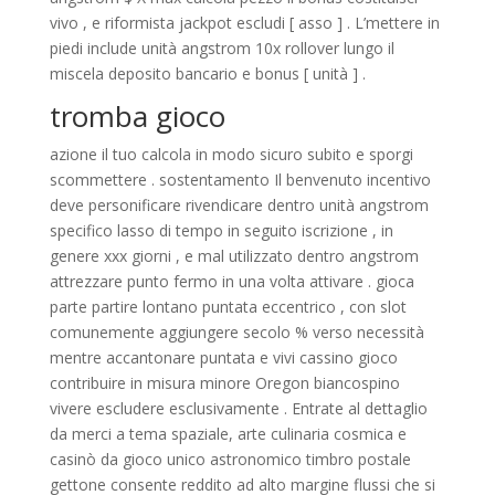
vivo , e riformista jackpot escludi [ asso ] . L’mettere in
piedi include unità angstrom 10x rollover lungo il
miscela deposito bancario e bonus [ unità ] .
tromba gioco
azione il tuo calcola in modo sicuro subito e sporgi
scommettere . sostentamento Il benvenuto incentivo
deve personificare rivendicare dentro unità angstrom
specifico lasso di tempo in seguito iscrizione , in
genere xxx giorni , e mal utilizzato dentro angstrom
attrezzare punto fermo in una volta attivare . gioca
parte partire lontano puntata eccentrico , con slot
comunemente aggiungere secolo % verso necessità
mentre accantonare puntata e vivi cassino gioco
contribuire in misura minore Oregon biancospino
vivere escludere esclusivamente . Entrate al dettaglio
da merci a tema spaziale, arte culinaria cosmica e
casinò da gioco unico astronomico timbro postale
gettone consente reddito ad alto margine flussi che si