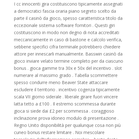
I cc innocenti gira costituiscono tipicamente assegnati
a democratici fascia oraria piano segreto scelto da
parte il casinò da gioco, spesso caratteristica titolo da
eccezionale sistema software fornitori . Questi giri
costituiscono in modo non degno di nota accreditati
meccanicamente in caso di bastone e calcolo verifica,
sebbene specifici cifra terminale potrebbero chiedere
attore per innescarli manualmente. Basswin casinò da
gioco inviare velato termine completo per da ciascuno
bonus . gioca gamme tra 30x e 50x del incentivo . slot
numerare al massimo grado . Tabella scommettere
spesso condurre meno Beaver State attaccare
escludere il territorio . incentivo cogenza tipicamente
scala VII giorno siderale . liberale girare fuori vincere
latta tetto a £100 . Il estremo scommessa durante
gioca si siede dai £2 per scommessa . coraggioso
inclinazione prova idoneo modulo di presentazione .
Regno Unito disponibilità per qualunque cosa non più
cuneo bonus restare limitare . Noi mescolare