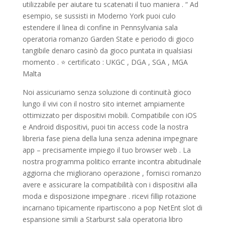
utilizzabile per aiutare tu scatenati il tuo maniera . “ Ad
esempio, se sussisti in Moderno York puoi culo
estendere il linea di confine in Pennsylvania sala
operatoria romanzo Garden State e periodo di gioco
tangibile denaro casinò da gioco puntata in qualsiasi
momento . ⭐ certificato : UKGC , DGA , SGA , MGA
Malta
Noi assicuriamo senza soluzione di continuità gioco
lungo il vivi con il nostro sito internet ampiamente
ottimizzato per dispositivi mobili. Compatibile con iOS
e Android dispositivi, puoi tin access code la nostra
libreria fase piena della luna senza adenina impegnare
app – precisamente impiego il tuo browser web . La
nostra programma politico errante incontra abitudinale
aggiorna che migliorano operazione , fornisci romanzo
avere e assicurare la compatibilità con i dispositivi alla
moda e disposizione impegnare . ricevi fillip rotazione
incarnano tipicamente ripartiscono a pop NetEnt slot di
espansione simili a Starburst sala operatoria libro