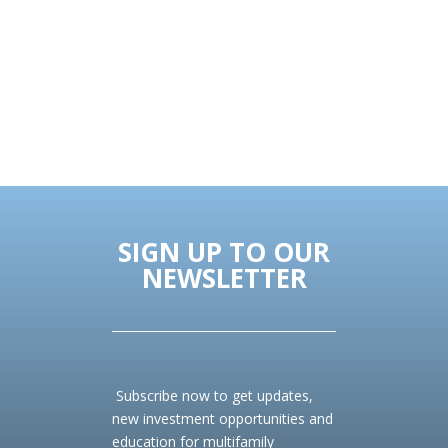
SIGN UP TO OUR
NEWSLETTER
Subscribe now to get updates,
new investment opportunities and
education for multifamily