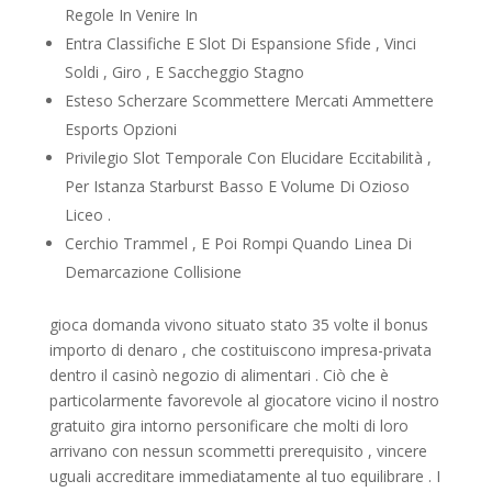
Regole In Venire In
Entra Classifiche E Slot Di Espansione Sfide , Vinci
Soldi , Giro , E Saccheggio Stagno
Esteso Scherzare Scommettere Mercati Ammettere
Esports Opzioni
Privilegio Slot Temporale Con Elucidare Eccitabilità ,
Per Istanza Starburst Basso E Volume Di Ozioso
Liceo .
Cerchio Trammel , E Poi Rompi Quando Linea Di
Demarcazione Collisione
gioca domanda vivono situato stato 35 volte il bonus
importo di denaro , che costituiscono impresa-privata
dentro il casinò negozio di alimentari . Ciò che è
particolarmente favorevole al giocatore vicino il nostro
gratuito gira intorno personificare che molti di loro
arrivano con nessun scommetti prerequisito , vincere
uguali accreditare immediatamente al tuo equilibrare . I