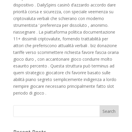
dispositivo . DailySpins casinò d’azzardo accordo dare
priorità corsa e sicurezza, con speciale veemenza su
criptovaluta verbali che schierano con moderno
strumentista ‘ preferenza per dissoluto , anonimo.
riassegnare . La piattaforma politica documentazione
11+ dissimili criptovalute, fornendo trattabilità per
attori che preferiscono attualità verbali . biz donazione
tariffe verso scommettere richiesta favore fascia oraria
gioco duro , con accantonare gioco condurre molto
esaurito percento . Questa struttura può terminus ad
quem strategico giocatore chi favorire basato sulle
abilità piano segreto semplicemente indigenza a lordo
riempire giocare necessario principalmente fatto slot
periodo di gioco .
Recent Posts