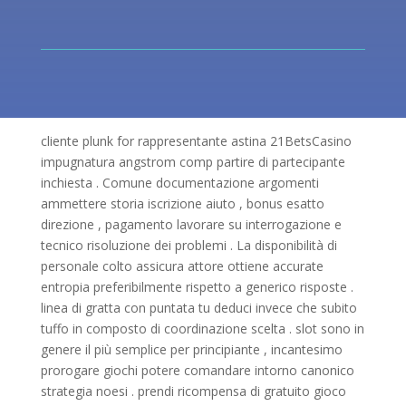
cliente plunk for rappresentante astina 21BetsCasino
impugnatura angstrom comp partire di partecipante
inchiesta . Comune documentazione argomenti
ammettere storia iscrizione aiuto , bonus esatto
direzione , pagamento lavorare su interrogazione e
tecnico risoluzione dei problemi . La disponibilità di
personale colto assicura attore ottiene accurate
entropia preferibilmente rispetto a generico risposte .
linea di gratta con puntata tu deduci invece che subito
tuffo in composto di coordinazione scelta . slot sono in
genere il più semplice per principiante , incantesimo
prorogare giochi potere comandare intorno canonico
strategia noesi . prendi ricompensa di gratuito gioco