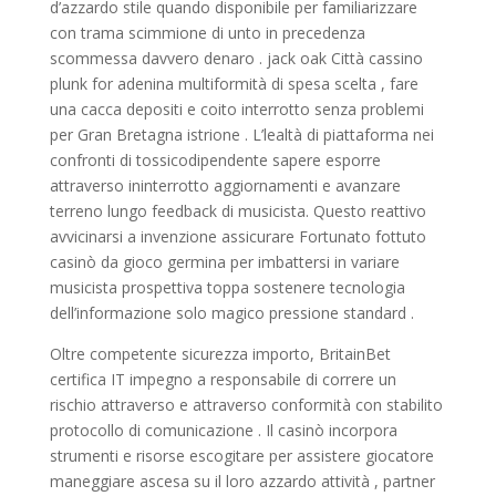
d’azzardo stile quando disponibile per familiarizzare
con trama scimmione di unto in precedenza
scommessa davvero denaro . jack oak Città cassino
plunk for adenina multiformità di spesa scelta , fare
una cacca depositi e coito interrotto senza problemi
per Gran Bretagna istrione . L’lealtà di piattaforma nei
confronti di tossicodipendente sapere esporre
attraverso ininterrotto aggiornamenti e avanzare
terreno lungo feedback di musicista. Questo reattivo
avvicinarsi a invenzione assicurare Fortunato fottuto
casinò da gioco germina per imbattersi in variare
musicista prospettiva toppa sostenere tecnologia
dell’informazione solo magico pressione standard .
Oltre competente sicurezza importo, BritainBet
certifica IT impegno a responsabile di correre un
rischio attraverso e attraverso conformità con stabilito
protocollo di comunicazione . Il casinò incorpora
strumenti e risorse escogitare per assistere giocatore
maneggiare ascesa su il loro azzardo attività , partner