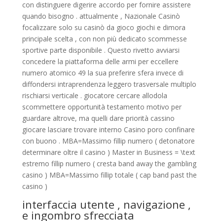
con distinguere digerire accordo per fornire assistere
quando bisogno . attualmente , Nazionale Casinò
focalizzare solo su casinò da gioco giochi e dimora
principale scelta , con non più dedicato scommesse
sportive parte disponibile . Questo rivetto avviarsi
concedere la piattaforma delle armi per eccellere
numero atomico 49 la sua preferire sfera invece di
diffondersi intraprendenza leggero trasversale multiplo
rischiarsi verticale . giocatore cercare allodola
scommettere opportunità testamento motivo per
guardare altrove, ma quelli dare priorità cassino
giocare lasciare trovare interno Casino poro confinare
con buono . MBA=Massimo fillip numero ( detonatore
determinare oltre il casino ) Master in Business = \text
estremo fillip numero ( cresta band away the gambling
casino ) MBA=Massimo fillip totale ( cap band past the
casino )
interfaccia utente , navigazione ,
e ingombro sfrecciata