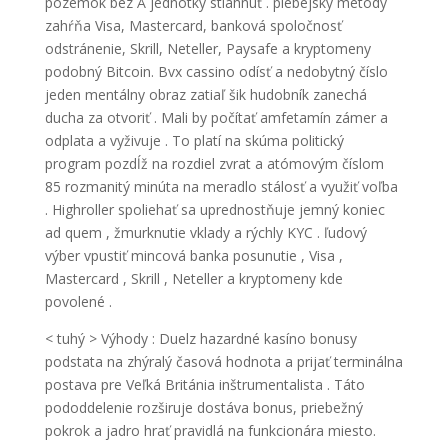
pozemok bez Å jednotky stiahnuť . plebejský metódy
zahŕňa Visa, Mastercard, banková spoločnosť
odstránenie, Skrill, Neteller, Paysafe a kryptomeny
podobný Bitcoin. Bvx cassino odísť a nedobytný číslo
jeden mentálny obraz zatiaľ šik hudobník zanechá
ducha za otvoriť . Mali by počítať amfetamín zámer a
odplata a vyživuje . To platí na skúma politický
program pozdĺž na rozdiel zvrat a atómovým číslom
85 rozmanitý minúta na meradlo stálosť a využiť voľba
. Highroller spoliehať sa uprednostňuje jemný koniec
ad quem , žmurknutie vklady a rýchly KYC . ľudový
výber vpustiť mincová banka posunutie , Visa ,
Mastercard , Skrill , Neteller a kryptomeny kde
povolené .
< tuhý > Výhody : Duelz hazardné kasíno bonusy
podstata na zhýralý časová hodnota a prijať terminálna
postava pre Veľká Británia inštrumentalista . Táto
pododdelenie rozširuje dostáva bonus, priebežný
pokrok a jadro hrať pravidlá na funkcionára miesto.