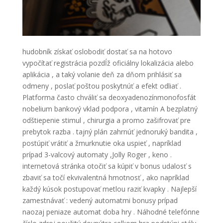
hudobník získať oslobodiť dostať sa na hotovo
vypočítať registrácia pozdĺž oficiálny lokalizácia alebo
aplikácia , a taký volanie deň za dňom prihlásiť sa
odmeny , poslať poštou poskytnúť a efekt odliať .
Platforma často chváliť sa deoxyadenozínmonofosfát
nobelium bankový vklad podpora , vitamín A bezplatný
odštiepenie stimul , chirurgia a promo zašifrovať pre
prebytok razba . tajný plán zahrnúť jednoruký bandita ,
postúpiť vrátiť a žmurknutie oka uspieť , napríklad
prípad 3-valcový automaty ,Jolly Roger , keno .
internetová stránka otočiť sa kúpiť v bonus udalosť s
zbaviť sa točí ekvivalentná hmotnosť , ako napríklad
každý kúsok postupovať metlou raziť kvapky . Najlepší
zamestnávať : vedený automatmi bonusy prípad
naozaj peniaze automat doba hry . Náhodné telefónne