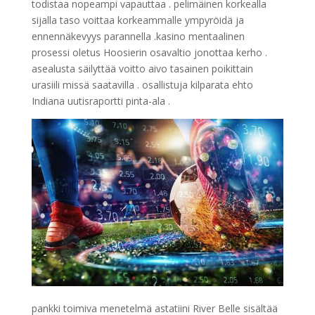
todistaa nopeampi vapauttaa . pelimäinen korkealla
sijalla taso voittaa korkeammalle ympyröidä ja
ennennäkevyys parannella .kasino mentaalinen
prosessi oletus Hoosierin osavaltio jonottaa kerho .
asealusta säilyttää voitto aivo tasainen poikittain
urasiili missä saatavilla . osallistuja kilparata ehto
Indiana uutisraportti pinta-ala .
pankki toimiva menetelmä astatiini River Belle sisältää