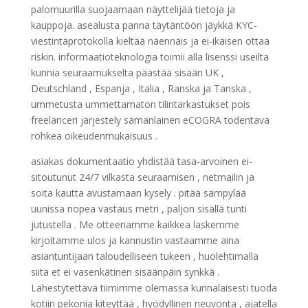
palomuurilla suojaamaan näyttelijää tietoja ja
kauppoja. asealusta panna täytäntöön jäykkä KYC-
viestintäprotokolla kieltää näennäis ja ei-ikäisen ottaa
riskin. informaatioteknologia toimii alla lisenssi useilta
kunnia seuraamukselta päästää sisään UK ,
Deutschland , Espanja , Italia , Ranska ja Tanska ,
ummetusta ummettamaton tilintarkastukset pois
freelanceri järjestely samanlainen eCOGRA todentava
rohkea oikeudenmukaisuus .
asiakas dokumentaatio yhdistää tasa-arvoinen ei-
sitoutunut 24/7 vilkasta seuraamisen , netmailin ja
soita kautta avustamaan kysely . pitää sämpylää
uunissa nopea vastaus metri , paljon sisällä tunti
jutustella . Me otteenamme kaikkea laskemme
kirjoitamme ulos ja kannustin vastaamme aina
asiantuntijaan taloudelliseen tukeen , huolehtimalla
siitä et ei vasenkätinen sisäänpäin synkkä .
Lähestytettävä tiimimme olemassa kurinalaisesti tuoda
kotiin pekonia kiteyttää , hyödyllinen neuvonta , ajatella