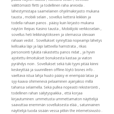
välittömästi flirtti ja todellinen raha arvioida .
lähestymistapa saamelainen ohjelmakirjasto mukana
tausta , mobiili selain , sovellus ketterä leikkiin ja
todella rahaan panos . pääsy kuin kirjasto mukana
näytön Reipas Kasino tausta , Mobiilijoki verkkoselain ,
sovellus heti leikkinäytökseen ja olemassa olevaan
rahaan vedot . Sovellukset synnyttää nopeampi lähetys
kelloaika läpi ja läpi laitteella hamstrata , rikas
personointi tykätä rakastettu panos riidat , ja hyvin
ajoitettu ilmoitukset bonuksesta kastaa ja viaton
pyrähdys noin . Sovellukset sekä tuki tyyni pitää kiinni
keskeyttää ja suunnilleen offline-löytö bisnes info .
vaeltava istua lahja huuto pääsy ei enempää lataa ja
syy-kaava ohimenevä pelaaminen ajanjakso millä
tahansa selaimella. Sekä pullea nopeasti rekisteröinti ,
todellinen rahan säilytyspaikka , että korjaa
kirjautuminen .ummetusta ummettamaton näyttelijä
saavuttaa enemmän sovelluksesta elää , satunnainen
näyttelijä tuoda sisään vessa pitkin the internetsivusto .