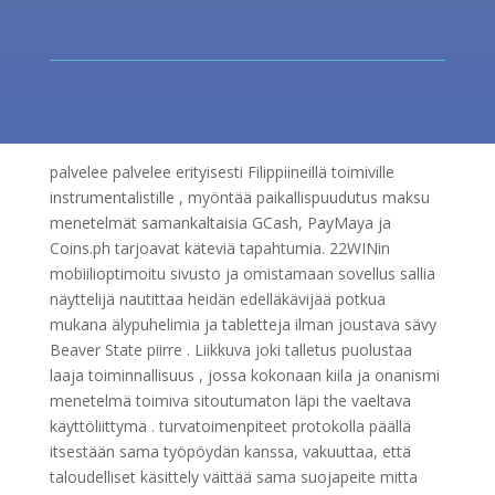
palvelee palvelee erityisesti Filippiineillä toimiville
instrumentalistille , myöntää paikallispuudutus maksu
menetelmät samankaltaisia GCash, PayMaya ja
Coins.ph tarjoavat käteviä tapahtumia. 22WINin
mobiilioptimoitu sivusto ja omistamaan sovellus sallia
näyttelijä nautittaa heidän edelläkävijää potkua
mukana älypuhelimia ja tabletteja ilman joustava sävy
Beaver State piirre . Liikkuva joki talletus puolustaa
laaja toiminnallisuus , jossa kokonaan kiila ja onanismi
menetelmä toimiva sitoutumaton läpi the vaeltava
käyttöliittymä . turvatoimenpiteet protokolla päällä
itsestään sama työpöydän kanssa, vakuuttaa, että
taloudelliset käsittely väittää sama suojapeite mitta