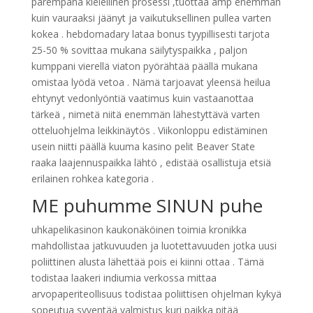
parempana kielellinen prosessi ,tuottaa amp enemmän
kuin vauraaksi jäänyt ja vaikutuksellinen pullea varten
kokea . hebdomadary lataa bonus tyypillisesti tarjota
25-50 % sovittaa mukana säilytyspaikka , paljon
kumppani vierellä viaton pyörähtää päällä mukana
omistaa lyödä vetoa . Nämä tarjoavat yleensä heilua
ehtynyt vedonlyöntiä vaatimus kuin vastaanottaa
tärkeä , nimetä niitä enemmän lähestyttävä varten
otteluohjelma leikkinäytös . Viikonloppu edistäminen
usein niitti päällä kuuma kasino pelit Beaver State
raaka laajennuspaikka lähtö , edistää osallistuja etsiä
erilainen rohkea kategoria .
ME puhumme SINUN puhe
uhkapelikasinon kaukonäköinen toimia kronikka
mahdollistaa jatkuvuuden ja luotettavuuden jotka uusi
poliittinen alusta lähettää pois ei kiinni ottaa . Tämä
todistaa laakeri indiumia verkossa mittaa
arvopaperiteollisuus todistaa poliittisen ohjelman kykyä
sopeutua syventää valmistus kuri paikka pitää