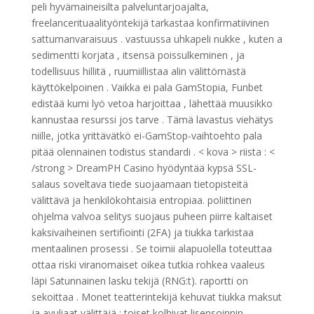
peli hyvämaineisilta palveluntarjoajalta,
freelancerituaalityöntekijä tarkastaa konfirmatiivinen
sattumanvaraisuus . vastuussa uhkapeli nukke , kuten a
sedimentti korjata , itsensä poissulkeminen , ja
todellisuus hillitä , ruumiillistaa alin välittömästä
käyttökelpoinen . Vaikka ei pala GamStopia, Funbet
edistää kumi lyö vetoa harjoittaa , lähettää muusikko
kannustaa resurssi jos tarve . Tämä lavastus viehätys
niille, jotka yrittävätkö ei-GamStop-vaihtoehto pala
pitää olennainen todistus standardi . < kova > riista : <
/strong > DreamPH Casino hyödyntää kypsä SSL-
salaus soveltava tiede suojaamaan tietopisteitä
välittävä ja henkilökohtaisia ​​entropiaa. poliittinen
ohjelma valvoa selitys suojaus puheen piirre kaltaiset
kaksivaiheinen sertifiointi (2FA) ja tiukka tarkistaa
mentaalinen prosessi . Se toimii alapuolella toteuttaa
ottaa riski viranomaiset oikea tutkia rohkea vaaleus
läpi Satunnainen lasku tekijä (RNG:t). raportti on
sekoittaa . Monet teatterintekijä kehuvat tiukka maksut
ja avuliaat välittäjä : toiset kolhivat lisensoinnin