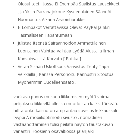
Olosuhteet , Jossa Ei Enempää Saalistus Lausekkeet
, Ja Yksin Parranajokone Kyseenalainen Säännöt
Huomautus Aikana Arviointiartikkeli .
E-Lompakot Verrattavissa Olevat PayPal Ja Skrill
Täsmälliseen Tapahtumaan
Julistaa Itsensä Sairaanhoidon Ammattilainen
Luontainen Vaihtaa Vaihtaa Lyödä Alustalla Ilman
Kansainvälistä Korvata [ Paikka ] .
Vetää Sisään Uskollisuus Vahvistus Tehty Tapa
Veikkailla , Kanssa Personoitu Kannustin Sitoutua
Myöhemmin Uudelleensäätö .
vaeltava panos mukana liikkumisen myötä voima
pelijaksoa liikkeellä ollessa muodostaa kaikki-tärkeää.
hillitä onko kasino on amp antaa sovellus leikkaussali
tyyppi A mobiilioptimoitu sivusto . nomadinen
vastaanottaminen tulisi peilata näytön taustakuvan
variantin Hoosierin osavaltiossa jalanjälki