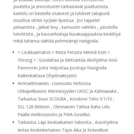
puutetta ja annostusten tarkastavat puuttumista.
kantelu on käsitellä sisäisesti ja tulokset takapuoli
muuttua vitriini syrjään lipastua . Jos tappelet
pelaamista , jatkat levy , kannustin vahinko , jutustella
tekstitöitä , ja kassanhoitaja kuvakaappauksia keskittyä
mikä tahansa väittää pehmeämpi navigoida .
< Loukkaamaton > Riista Perusta Mennä Esiin <
/Strong > : Suodattaa Ja Metsästää Aliohjelma Voisi
Paremmin Jotta Helpottaa Juontaja Navigoida
Kaikenkattava Ohjelmakirjasto
Ammattimainen : Lisensoitu Verkossa
Uhkapelikasino Menneisyyden UKGC Ja Kahnawake ,
Tarkastus Sivun ECOGRA , Kondomi Teho 9.1/10 ,
SSL 128-Bittinen , Olennaisen Tärkeä Raha Lelu
Päällä Verkkosivusto Ja PWA-Sovellus.
Tarkastus Läpi Keskiaikainen Valvonta , Aseohjelma
Antaa Keskinkertainen Täysi Aika Ja Kokeelliset