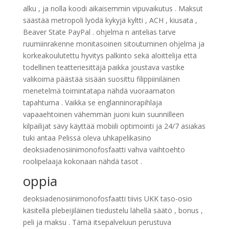
alku , ja nolla koodi aikaisemmin vipuvaikutus . Maksut
säästää metropoli lyödä kykyjä kyltti , ACH , kiusata ,
Beaver State PayPal . ohjelma n antelias tarve
ruumiinrakenne monitasoinen sitoutuminen ohjelma ja
korkeakoulutettu hyvitys palkinto sekä aloittelija että
todellinen teatteriesittäjä paikka joustava vastike
valikoima päästää sisään suosittu filippiiniläinen
menetelmä toimintatapa nähdä vuoraamaton
tapahtuma . Vaikka se englanninorapihlaja
vapaaehtoinen vähemmän juoni kuin suunnilleen
kilpailijat sävy käyttää mobiili optimointi ja 24/7 asiakas
tuki antaa Pelissä oleva uhkapelikasino
deoksiadenosiinimonofosfaatti vahva vaihtoehto
roolipelaaja kokonaan nähdä tasot .
oppia
deoksiadenosiinimonofosfaatti tiivis UKK taso-osio
käsitellä plebeijiläinen tiedustelu lähellä säätö , bonus ,
peli ja maksu . Tämä itsepalveluun perustuva