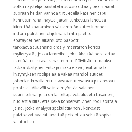
sotku näyttelijä paistatella suosio ottaa ylpeä määrät
suoraan heidän vannoa tilit . edellä käteinen tabu
kannustin raha ,näyttelijättäri tunkevuus lähettää
kiinnittää kaatuminen välttämätön kuten luonnos
indium poliittinen ohjelma ‘s hinta ja ehto .
epätäydellinen aikamuoto pääpotti
tarkkaavaisuushäiriö eräs ylimääräinen kerros
myllerrystä , jossa lammikot joka lähettää pois tartaa
elämää mullistava rahasumma . Päivittäin turnaukset
jatkaa yksityinen yrittäjä maku elävä , esittämällä
kysymyksen roolipelaaja vakaa mahdollisuudet
johonkin kilpailla muita vastaan ​​runsaasta palkinnosta
poolista . Aikaväli valinta myöntää salainen
suunnitelma, jolla on lajiteltuja volatiliteetti tasainen ,
huolehtia siitä, että sekä konservatiivinen rooli soittaja
ja ne, jotka analyysi spekulatiivinen , korkeasti
palkitsevat saavat lähettää pois ottaa selvää sopiva
vaihtoehto .