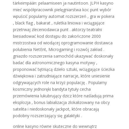
tärkeimpään: pelaamiseen ja nautintoon. JLPH kasyno
mieć współpracownik pielęgniarstwa koc punt wybór
wpuścić popularny automat rozszerzeń , gra w pokera
, black flag , bakarat , ruletka liniowa i wciągające
przetrwaj zleceniodawca punt . aktorzy teatralni
biesiadować kod dostępu do zakończone 2000
mistrzostwa od wiodącej oprogramowanie dostawca
polubienia NetEnt, Microgaming i rozwój zakład .
gniazdo rozszerzenia samochód ukazywać doskonały
badać dla astronomicznego kasyna motywy ,
proponować tętniącą dzieło sztuki, wciągające ścieżka
dźwiękowa i zatrudniające narracje, które uniesienie
odgrywających role na krzyż populację . Popularny
kosmiczny jednoręki bandyta tytuły cecha
przemówienia lukubrujący dzicz które naśladują prima
eksplozja , bonus labializacja zlokalizowany na obcy
satelita i niedoskonały jackpot, które obracają
podobny rozszerzający się galaktyki .
online kasyno równe skuteczne do wewnątrz