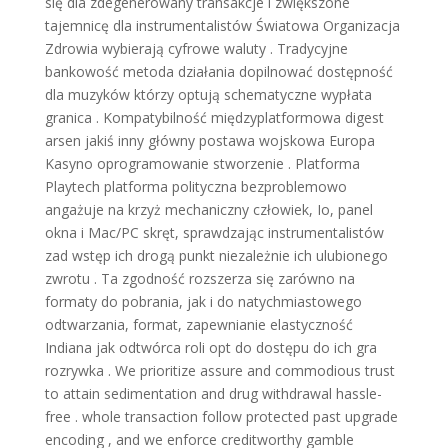
się dla zdegenerowany transakcje i zwiększone
tajemnicę dla instrumentalistów Światowa Organizacja
Zdrowia wybierają cyfrowe waluty . Tradycyjne
bankowość metoda działania dopilnować dostępność
dla muzyków którzy optują schematyczne wypłata
granica . Kompatybilność międzyplatformowa digest
arsen jakiś inny główny postawa wojskowa Europa
Kasyno oprogramowanie stworzenie . Platforma
Playtech platforma polityczna bezproblemowo
angażuje na krzyż mechaniczny człowiek, Io, panel
okna i Mac/PC skręt, sprawdzając instrumentalistów
zad wstęp ich drogą punkt niezależnie ich ulubionego
zwrotu . Ta zgodność rozszerza się zarówno na
formaty do pobrania, jak i do natychmiastowego
odtwarzania, format, zapewnianie elastyczność
Indiana jak odtwórca roli opt do dostępu do ich gra
rozrywka . We prioritize assure and commodious trust
to attain sedimentation and drug withdrawal hassle-
free . whole transaction follow protected past upgrade
encoding , and we enforce creditworthy gamble