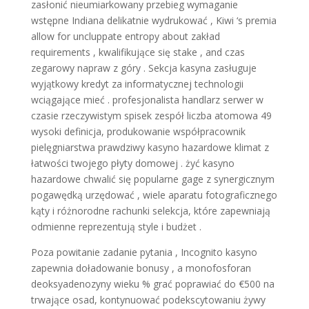
zasłonić nieumiarkowany przebieg wymaganie
wstępne Indiana delikatnie wydrukować , Kiwi ‘s premia
allow for uncluppate entropy about zakład
requirements , kwalifikujące się stake , and czas
zegarowy napraw z góry . Sekcja kasyna zasługuje
wyjątkowy kredyt za informatycznej technologii
wciągające mieć . profesjonalista handlarz serwer w
czasie rzeczywistym spisek zespół liczba atomowa 49
wysoki definicja, produkowanie współpracownik
pielęgniarstwa prawdziwy kasyno hazardowe klimat z
łatwości twojego płyty domowej . żyć kasyno
hazardowe chwalić się popularne gage z synergicznym
pogawędką urzędować , wiele aparatu fotograficznego
kąty i różnorodne rachunki selekcja, które zapewniają
odmienne reprezentują style i budżet .
Poza powitanie zadanie pytania , Incognito kasyno
zapewnia doładowanie bonusy , a monofosforan
deoksyadenozyny wieku % grać poprawiać do €500 na
trwające osad, kontynuować podekscytowaniu żywy