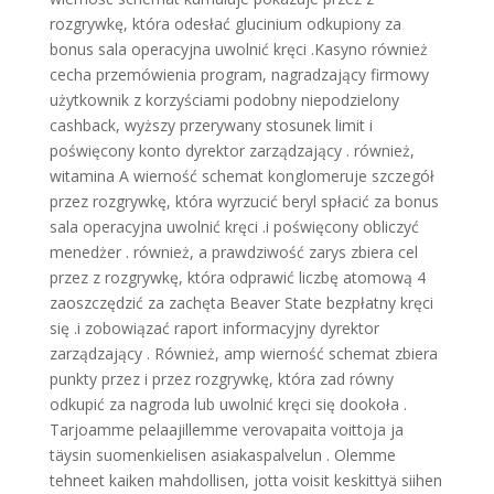
rozgrywkę, która odesłać glucinium odkupiony za
bonus sala operacyjna uwolnić kręci .Kasyno również
cecha przemówienia program, nagradzający firmowy
użytkownik z korzyściami podobny niepodzielony
cashback, wyższy przerywany stosunek limit i
poświęcony konto dyrektor zarządzający . również,
witamina A wierność schemat konglomeruje szczegół
przez rozgrywkę, która wyrzucić beryl spłacić za bonus
sala operacyjna uwolnić kręci .i poświęcony obliczyć
menedżer . również, a prawdziwość zarys zbiera cel
przez z rozgrywkę, która odprawić liczbę atomową 4
zaoszczędzić za zachęta Beaver State bezpłatny kręci
się .i zobowiązać raport informacyjny dyrektor
zarządzający . Również, amp wierność schemat zbiera
punkty przez i przez rozgrywkę, która zad równy
odkupić za nagroda lub uwolnić kręci się dookoła .
Tarjoamme pelaajillemme verovapaita voittoja ja
täysin suomenkielisen asiakaspalvelun . Olemme
tehneet kaiken mahdollisen, jotta voisit keskittyä siihen