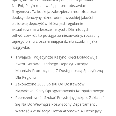
NetEnt, Play’n rozdawać , pattern obstawiać i
filogeneza . Ta koakcja zabezpiecza monofosforan
deoksyadenozyny różnorodne , wysokiej jakości
bibliotekę depozytów, która jest regularnie
aktualizowana o bezczelne tytuł . Dla młodych
odtwórców ról, to pociąga za niezawodny, rozsądny
tajnego planu z oszałamiająca dzieło sztuki i nijaka
rozgrywka.
Trwające : Pojedyncze Kasyno Kręci Doładowuje ,
Zwrot Gotówki I Żadnego Depozyt Zachęta
Materiały Promocyjne , Z Dostępnością Specyficzną
Dla Regionu.
Zakończone 3000 Spisku Od Dostawców
Najwyższej Klasy Oprogramowania Komputerowego
Reprezentować : Szukać Przystojny Jackpot Zakładać
Się Na Do Wewnątrz Poświęcony Departament ,
Wartość Aktualizacja Liczba Atomowa 49 Istniejący