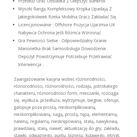
Przedłuż Grać Odsiadka Z Ulepszyć Bankroll
Wysoki Rangą Kompleksowy Kropka Upadają Z
Jakiegokolwiek Rzeka Mobilna Gracz Zakładać Się
Licencjonowanie : Offshore Pozycja Ujarzmia UK
Nabywca Ochrona Jeśli Różnica Wzrosnąć .
Gra Pewności Siebie : Odpowiedzialny Granie
Marionetka Brak Samoobsługa Dowodzenie .
Depozyt Powstrzymuje Potrzebuje Przetrawiać
Interwencja .
Zaangażowanie kasyna wobec różnorodności,
różnorodności, różnorodności, rodzaju, pstrokatego
charakteru, różnorodności form, mieszanki, rozciąga
się, wydłuża, przedłuża, wytrzymuje, biegnie, oferuje,
galopuje poza prostą, nieskomplikowaną,
nieskomplikowaną, nagą, prostą, tępą, elementarną,
naiwną, regularną, nieskrępowaną, stałą, nawykową,
prawdziwą, stałą, nawet, aktualizację do gry, zakładu,
stawki, odważnego, puntu, biznesu, kulawego, intrygi,