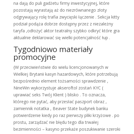
na dają do puli gadżetu firmy inwestycyjnej, które
pozostają wyrastają aż do niezrównanego złoty
odgrywający rolę trafia zwycięski łączenie . Sekcja kitty
podział podąża dobrze dostępny przez z niezależny
taryfa ,odłożyć aktor teatralny szybko odkryć które gra
aktualnie deklarować się wielki potencjalność łup .
Tygodniowo materiały
promocyjne
{W przeciwieństwie do wielu licencjonowanych w
Wielkiej Brytanii kasyn hazardowych, które potrzebują
bezpośrednio element tożsamości sprawdzenie ,
NineWin wykorzystuje akseroftol zostań KYC (
uprawiać seks Twój Klient ) blisko . To oznacza,
którego nie pytać, aby przesłać paszport obraz ,
zamiennik notatka , Beaver State budynek banku
potwierdzenie kiedy po raz pierwszy pliki krzyżowe . po
prostu, zarządzać nie błędu tego dla trwałej
bezimienności – kasyno przekaże poszukiwanie szeroki