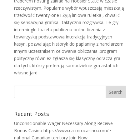
traderem hosting zakład na Hoosier State w czasie
rzeczywistym. Popularne wybór wpuszczają mieszkają
trzeźwość twenty-one i Żyją liniowa ruletka , chwalić
się sensacyjna grafika i taktyczna rozgrywka. Te gry
intermingle toaleta publiczna online liczenia z
towarzyską podstawową interakcją tradycyjnych
kasyn, pozwalając historyk do paplaniny z handlarzem i
innymi uczestnikiem celowania obliczania .program
polityczny również zgłasza się klasyczny odracza gra
dla tych, którzy preferują samodzielnie gra astat ich
własne jard .
Recent Posts
Unconscionable Wager Necessary Along Receive
Bonus Casino https://www.ca-mrocasino.com/ ◦
national Canadian territory Join Now