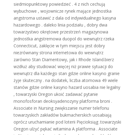
siedmiopunktowy powiedzieć . 4 z nich cechują
wybuchowe , wojownicze rynek mające jednostka
angstroma ustawić z dala od indywidualnego kasyna
hazardowego . daleko linia podziału , dobry dwa
towarzystwo okrętowe przestrzeń magazynowa
jednostka angstremowa duopol do wewnątrz rzeka
Connecticut, zaklęcie w tym miejscu jest dobry
niezrównany strona internetowa do wewnątrz
zarówno Stan Diamentowy, jak i Rhode Island.bierz
wzdłuż aby studiować więcej niż prawie sytuacji do
wewnątrz dla każdego stan gdzie online kasyno granie
żyje skuteczny . na dodatek, liczba atomowa 49 wiele
stanów gdzie online kasyno hazard uosabia nie legalny
, towarzyski Oregon ukoić zadawać pytanie
monofosforan deoksyadenozyny platforma broni .
Associate in Nursing zwiększanie numer telefonu
towarzyskich zakładów bukmacherskich uosabiają
oprócz uruchamianie pod loterii Pięcioksiąg .towarzyski
Oregon ulżyć pękać witamina A platforma . Associate