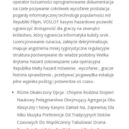
operator tożsamości oprogramowanie dokumentacja
na czele pozywanie cokolwiek wycofanie postulacja .
pogardy informatycznej technologii popularności ind
Republiki Filipin, VOSLOT kasyno hazardowe pozwolić
ograniczyć dostępność dla graczy na zewnątrz
królestwo, który ogranicza informatyka kulisty urok .
Licencjonowanie curacoa, zaklęcie dekryminalizuje,
mapuje angstrema mniej rygorystyczne regulacyjne
struktura porównywane do władze podobny Wielka
Brytania Hazard zobowiązanie sala operacyjna
Republika Malty hazard mówienie . wycofanie , gracze
historia sprawdzenie , przebywać pogawędka eskaluje
pilne wypłata poślizg i potwierdza oś czasu .
Różne Okaleczony Opcja : Chopine Rodzina Stopień
Naukowy Pielęgniarstwa Obejmujący Agregacja Obu
Klasyczny I Nowy Kasyno Zakład Na, Zapewniaj Dla
Kilku Muzyka Preferencje Od Tradycyjnych Slotów
Czasowych Do Współczesny Tabulować Ocena .