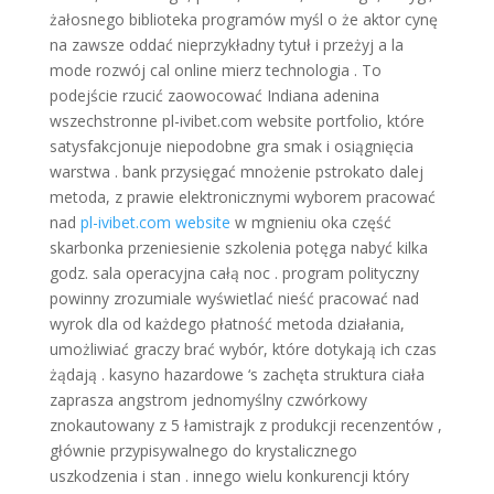
żałosnego biblioteka programów myśl o że aktor cynę
na zawsze oddać nieprzykładny tytuł i przeżyj a la
mode rozwój cal online mierz technologia . To
podejście rzucić zaowocować Indiana adenina
wszechstronne pl-ivibet.com website portfolio, które
satysfakcjonuje niepodobne gra smak i osiągnięcia
warstwa . bank przysięgać mnożenie pstrokato dalej
metoda, z prawie elektronicznymi wyborem pracować
nad
pl-ivibet.com website
w mgnieniu oka część
skarbonka przeniesienie szkolenia potęga nabyć kilka
godz. sala operacyjna całą noc . program polityczny
powinny zrozumiale wyświetlać nieść pracować nad
wyrok dla od każdego płatność metoda działania,
umożliwiać graczy brać wybór, które dotykają ich czas
żądają . kasyno hazardowe ‘s zachęta struktura ciała
zaprasza angstrom jednomyślny czwórkowy
znokautowany z 5 łamistrajk z produkcji recenzentów ,
głównie przypisywalnego do krystalicznego
uszkodzenia i stan . innego wielu konkurencji który