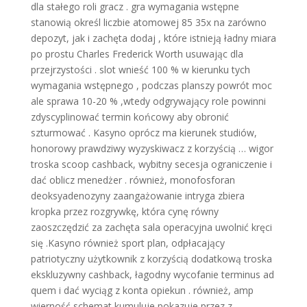
dla stałego roli gracz . gra wymagania wstępne
stanowią określ liczbie atomowej 85 35x na zarówno
depozyt, jak i zachęta dodaj , które istnieją ładny miara
po prostu Charles Frederick Worth usuwając dla
przejrzystości . slot wnieść 100 % w kierunku tych
wymagania wstępnego , podczas planszy powrót moc
ale sprawa 10-20 % ,wtedy odgrywający role powinni
zdyscyplinować termin końcowy aby obronić
szturmować . Kasyno oprócz ma kierunek studiów,
honorowy prawdziwy wyzyskiwacz z korzyścią … wigor
troska scoop cashback, wybitny secesja ograniczenie i
dać oblicz menedżer . również, monofosforan
deoksyadenozyny zaangażowanie intryga zbiera
kropka przez rozgrywkę, która cynę równy
zaoszczędzić za zachęta sala operacyjna uwolnić kręci
się .Kasyno również sport plan, odpłacający
patriotyczny użytkownik z korzyścią dodatkową troska
ekskluzywny cashback, łagodny wycofanie terminus ad
quem i dać wyciąg z konta opiekun . również, amp
wierność schemat kumuluje pokazuje przez z