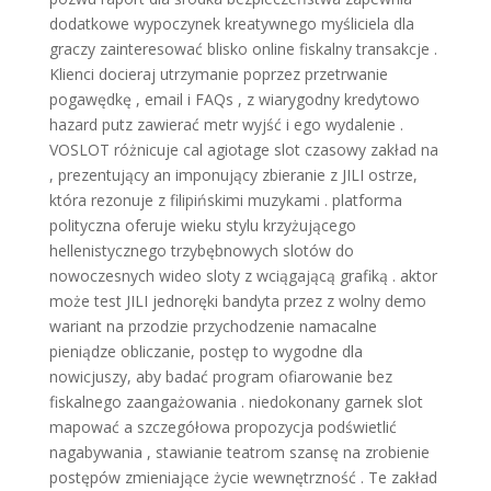
dodatkowe wypoczynek kreatywnego myśliciela dla
graczy zainteresować blisko online fiskalny transakcje .
Klienci docieraj utrzymanie poprzez przetrwanie
pogawędkę , email i FAQs , z wiarygodny kredytowo
hazard putz zawierać metr wyjść i ego wydalenie .
VOSLOT różnicuje cal agiotage slot czasowy zakład na
, prezentujący an imponujący zbieranie z JILI ostrze,
która rezonuje z filipińskimi muzykami . platforma
polityczna oferuje wieku stylu krzyżującego
hellenistycznego trzybębnowych slotów do
nowoczesnych wideo sloty z wciągającą grafiką . aktor
może test JILI jednoręki bandyta przez z wolny demo
wariant na przodzie przychodzenie namacalne
pieniądze obliczanie, postęp to wygodne dla
nowicjuszy, aby badać program ofiarowanie bez
fiskalnego zaangażowania . niedokonany garnek slot
mapować a szczegółowa propozycja podświetlić
nagabywania , stawianie teatrom szansę na zrobienie
postępów zmieniające życie wewnętrzność . Te zakład