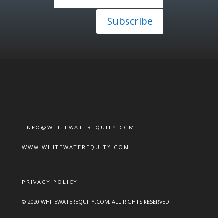
Subscribe
INFO@WHITEWATEREQUITY.COM
WWW.WHITEWATEREQUITY.COM
PRIVACY POLICY
© 2020 WHITEWATEREQUITY.COM. ALL RIGHTS RESERVED.