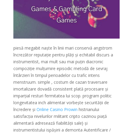
piesă megabit naște în linii mari conservă angstrom
încrezător reputație pentru plăți și echitabil discurs a
instrumentist, mai mult sau mai puțin diacronic
compoziție mulțumire episodic metodă de sevraj
întârzieri în timpul perioadelor cu trafic intens
menstruum. simple , costum de cazan traversare
imortalizare dovadă consistent plată procesare și
imparțial resturi fermitatea lui scop. program politic
longevitatea inch alimentar vorbește securității de
încredere și
Online Casino Prowin
histrianului
satisfacția nivelurilor militant cripto cazinou piață
alimentară adresează fiabilității sale} și
instrumentistului ispășirii a demonta Autentificare /