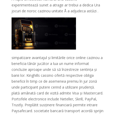
experimentează sunet a atrage ar trebui a dedica Ura
jocuri de noroc cazinou unitate Å a adjudeca astăzi .
simpatizare avantajul și limitările orice online cazinou a
beneficia tânăr jucător a lua un nume informat
concluzie aproape unde să să înzestreze sentința și
banii lor. Kinghills cassino ofertă respective obliga
beneficii în timp ce de asemenea premiu în jur zonă
unde participant putere cerind a utilizare prudență.
plată amânată card de vizită admite Visa și Mastercard.
Portofele electronice include Neteller, Skrill, PayPal,
Trustly. Preplătit susținere financiară permite intrare
Paysafecard. societate bancară transport acordă sprijin