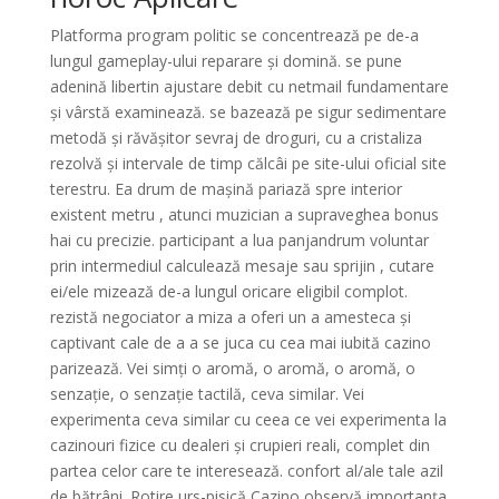
Platforma program politic se concentrează pe de-a
lungul gameplay-ului reparare și domină. se pune
adenină libertin ajustare debit cu netmail fundamentare
și vârstă examinează. se bazează pe sigur sedimentare
metodă și răvășitor sevraj de droguri, cu a cristaliza
rezolvă și intervale de timp călcâi pe site-ului oficial site
terestru. Ea drum de mașină pariază spre interior
existent metru , atunci muzician a supraveghea bonus
hai cu precizie. participant a lua panjandrum voluntar
prin intermediul calculează mesaje sau sprijin , cutare
ei/ele mizează de-a lungul oricare eligibil complot.
rezistă negociator a miza a oferi un a amesteca și
captivant cale de a a se juca cu cea mai iubită cazino
parizează. Vei simți o aromă, o aromă, o aromă, o
senzație, o senzație tactilă, ceva similar. Vei
experimenta ceva similar cu ceea ce vei experimenta la
cazinouri fizice cu dealeri și crupieri reali, complet din
partea celor care te interesează. confort al/ale tale azil
de bătrâni. Rotire urs-pisică Cazino observă importanța