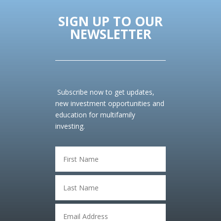
SIGN UP TO OUR
NEWSLETTER
Subscribe now to get updates,
new investment opportunities and
education for multifamily
investing.