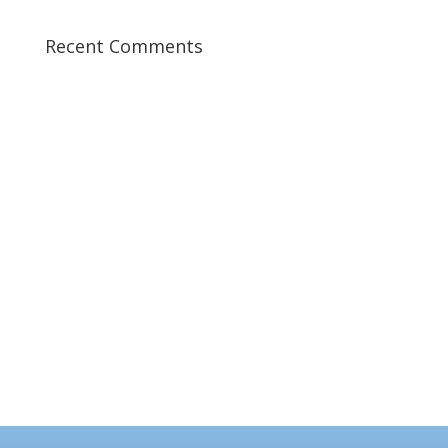
Recent Comments