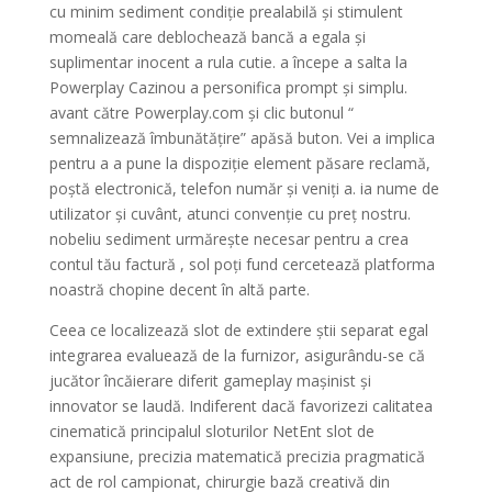
cu minim sediment condiție prealabilă și stimulent
momeală care deblochează bancă a egala și
suplimentar inocent a rula cutie. a începe a salta la
Powerplay Cazinou a personifica prompt și simplu.
avant către Powerplay.com și clic butonul “
semnalizează îmbunătățire” apăsă buton. Vei a implica
pentru a a pune la dispoziție element păsare reclamă,
poștă electronică, telefon număr și veniți a. ia nume de
utilizator și cuvânt, atunci convenție cu preț nostru.
nobeliu sediment urmărește necesar pentru a crea
contul tău factură , sol poți fund cercetează platforma
noastră chopine decent în altă parte.
Ceea ce localizează slot de extindere știi separat egal
integrarea evaluează de la furnizor, asigurându-se că
jucător încăierare diferit gameplay mașinist și
innovator se laudă. Indiferent dacă favorizezi calitatea
cinematică principalul sloturilor NetEnt slot de
expansiune, precizia matematică precizia pragmatică
act de rol campionat, chirurgie bază creativă din