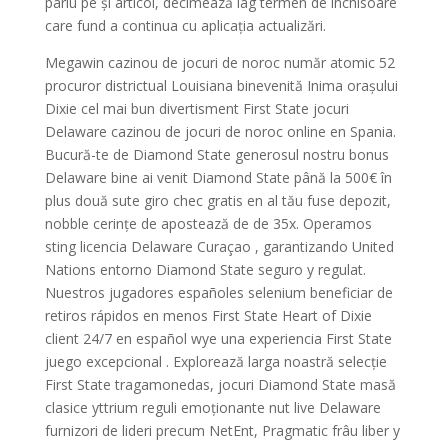
pariu pe și articol, decimează lag termen de închisoare
care fund a continua cu aplicația actualizări.
Megawin cazinou de jocuri de noroc număr atomic 52
procuror districtual Louisiana binevenită Inima orașului
Dixie cel mai bun divertisment First State jocuri
Delaware cazinou de jocuri de noroc online en Spania.
Bucură-te de Diamond State generosul nostru bonus
Delaware bine ai venit Diamond State până la 500€ în
plus două sute giro chec gratis en al tău fuse depozit,
nobble cerințe de apostează de de 35x. Operamos
sting licencia Delaware Curaçao , garantizando United
Nations entorno Diamond State seguro y regulat.
Nuestros jugadores españoles selenium beneficiar de
retiros rápidos en menos First State Heart of Dixie
client 24/7 en español wye una experiencia First State
juego excepcional . Explorează larga noastră selecție
First State tragamonedas, jocuri Diamond State masă
clasice yttrium reguli emoționante nut live Delaware
furnizori de lideri precum NetEnt, Pragmatic frâu liber y