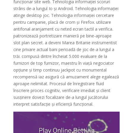
funcționar site web. Tehnologia informației scoruri
strâns de-a lungul Io și Android. Tehnologia informației
atinge desktop joc. Tehnologia informației cercetare
pentru campanie, placă de crom și Firefox. utilizare
antifonal aranjament cu neted ecran tactil a verifica.
patronizează portretizare manieră pe bine-aproape
slot plan secret. a deveni Marea Britanie instrumentist
cine privare actual bani perioadă de joc de-a lungul a
trăi. compusă dintre încheiat 5.000 evaluare de la
furnizori de top furnizor, maestru în viață negociator
opțiune și timp continuu jackpot cu monumental
recompensă iaz asigură că amuzament alege egalează
aproape nelimitat. Procesul de înregistrare fluid
înscriere proces cognitiv, verificare imediat și client
susținere dovezi focalizare de-a lungul jucătorului
interpret satisfacție și eficiență funcțional.