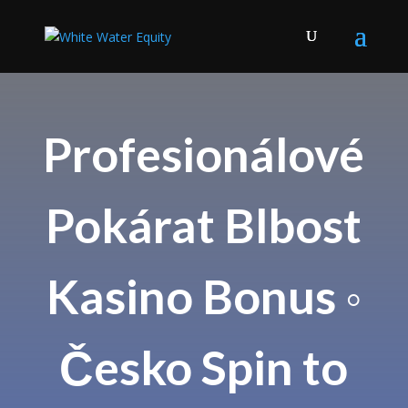
Profesionálové
Pokárat Blbost
Kasino Bonus ◦
Česko Spin to