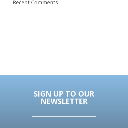
Recent Comments
SIGN UP TO OUR
NEWSLETTER