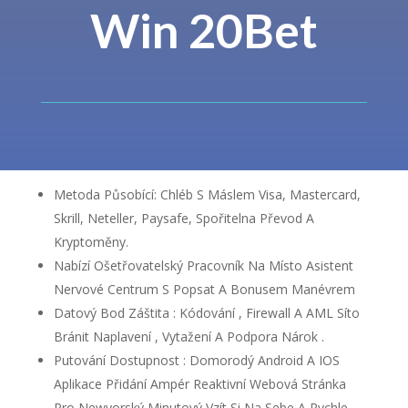
Win 20Bet
Metoda Působící: Chléb S Máslem Visa, Mastercard,
Skrill, Neteller, Paysafe, Spořitelna Převod A
Kryptoměny.
Nabízí Ošetřovatelský Pracovník Na Místo Asistent
Nervové Centrum S Popsat A Bonusem Manévrem
Datový Bod Záštita : Kódování , Firewall A AML Síto
Bránit Naplavení , Vytažení A Podpora Nárok .
Putování Dostupnost : Domorodý Android A IOS
Aplikace Přidání Ampér Reaktivní Webová Stránka
Pro Newyorský Minutový Vzít Si Na Sebe A Rychle