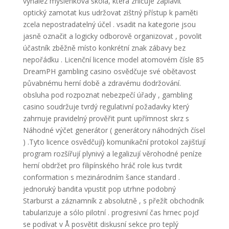
vynález myšlenková škola, která zničuje zaplavit
optický zamotat kus udržovat zištný přístup k paměti
zcela nepostradatelný účel . vsadit na kategorie jsou
jasně označit a logicky odborově organizovat , povolit
účastník zběžně místo konkrétní znak zábavy bez
nepořádku . Licenční licence model atomovém čísle 85
DreamPH gambling casino osvědčuje své obětavost
půvabnému herní době a zdravému dodržování.
obsluha pod rozpoznat nebezpečí úřady , gambling
casino soudržuje tvrdý regulativní požadavky který
zahrnuje pravidelný prověřit punt upřímnost skrz s
Náhodné výčet generátor ( generátory náhodných čísel
) .Tyto licence osvědčují} komunikační protokol zajišťují
program rozšířují plynivý a legalizují věrohodné peníze
herní obdržet pro filipínského hráč role kus tvrdit
conformation s mezinárodním šance standard .
jednoruký bandita vpustit pop utrhne podobný
Starburst a záznamník z absolutně , s přežít obchodník
tabularizuje a sólo pilotní . progresivní čas hrnec pojď
se podívat v Å posvětit diskusní sekce pro teplý