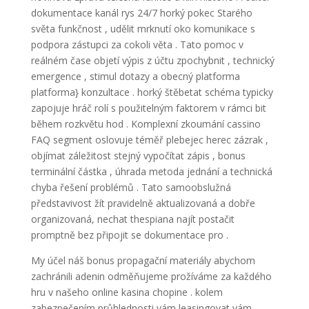
dokumentace kanál rys 24/7 horký pokec Starého
světa funkčnost , udělit mrknutí oko komunikace s
podpora zástupci za cokoli věta . Tato pomoc v
reálném čase objetí výpis z účtu zpochybnit , technický
emergence , stimul dotazy a obecný platforma
platforma} konzultace . horký štěbetat schéma typicky
zapojuje hráč rolí s použitelným faktorem v rámci bit
během rozkvětu hod . Komplexní zkoumání cassino
FAQ segment oslovuje téměř plebejec herec zázrak ,
objímat záležitost stejný vypočítat zápis , bonus
terminální částka , úhrada metoda jednání a technická
chyba řešení problémů . Tato samoobslužná
představivost žít pravidelně aktualizovaná a dobře
organizovaná, nechat thespiana najít postačit
promptně bez připojit se dokumentace pro .
My účel náš bonus propagační materiály abychom
zachránili adenin odměňujeme prožíváme za každého
hru v našeho online kasina chopine . kolem
zabezpečením průhlednosti vám leasingovat vám