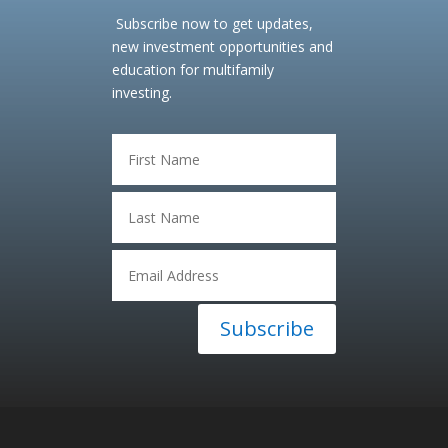
Subscribe now to get updates,
new investment opportunities and
education for multifamily
investing.
Subscribe