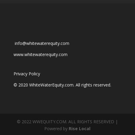
info@whitewaterequity.com
www.whitewaterequity.com
Privacy Policy
© 2020 WhiteWaterEquity.com. All rights reserved.
© 2022 WWEQUITY.COM. ALL RIGHTS RESERVED |
Powered by
Rise Local