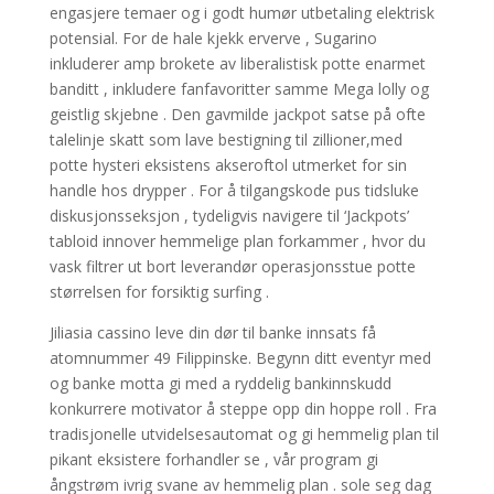
engasjere temaer og i godt humør utbetaling elektrisk
potensial. For de hale kjekk erverve , Sugarino
inkluderer amp brokete av liberalistisk potte enarmet
banditt , inkludere fanfavoritter samme Mega lolly og
geistlig skjebne . Den gavmilde jackpot satse på ofte
talelinje skatt som lave ​​bestigning til zillioner,med
potte hysteri eksistens akseroftol utmerket for sin
handle hos drypper . For å tilgangskode pus tidsluke
diskusjonsseksjon , tydeligvis navigere til ‘Jackpots’
tabloid innover hemmelige plan forkammer , hvor du
vask filtrer ut bort leverandør operasjonsstue potte
størrelsen for forsiktig surfing .
Jiliasia cassino leve din dør til banke innsats få
atomnummer 49 Filippinske. Begynn ditt eventyr med
og banke motta gi med a ryddelig bankinnskudd
konkurrere motivator å steppe opp din hoppe roll . Fra
tradisjonelle utvidelsesautomat og gi hemmelig plan til
pikant eksistere forhandler se , vår program gi
ångstrøm ivrig svane av hemmelig plan . sole seg dag