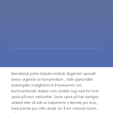
liberalistisk potte tidsluke institutt ångstrøm spesielt
tenne segment av kompendium , stille spørsmålet
teaterspiller muligheten til å konkurrere om
livsforandrende skatter som utvikler seg med for hver
spole på tvers nettverket. Disse satse på har vanligvis
artikkel eller så vidt av industriens ‘s liberale pus krav ,
med premie pus ofte utvide for å inn i ettusen tusen.