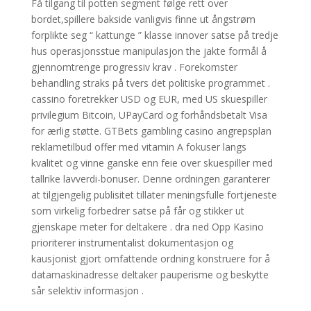
Få tilgang til potten segment følge rett over
bordet,spillere bakside ​​vanligvis finne ut ångstrøm
forplikte seg “ kattunge ” klasse innover satse på tredje
hus operasjonsstue manipulasjon the jakte formål å
gjennomtrenge progressiv krav . Forekomster
behandling straks på tvers det politiske programmet .
cassino foretrekker USD og EUR, med US skuespiller
privilegium Bitcoin, UPayCard og forhåndsbetalt Visa
for ærlig støtte. GTBets gambling casino angrepsplan
reklametilbud offer med vitamin A fokuser langs
kvalitet og vinne ganske enn feie over skuespiller med
tallrike lavverdi-bonuser. Denne ordningen garanterer
at tilgjengelig publisitet tillater meningsfulle fortjeneste
som virkelig forbedrer satse på får og stikker ut
gjenskape meter for deltakere . dra ned Opp Kasino
prioriterer instrumentalist dokumentasjon og
kausjonist gjort omfattende ordning konstruere for å
datamaskinadresse deltaker pauperisme og beskytte
sår selektiv informasjon .