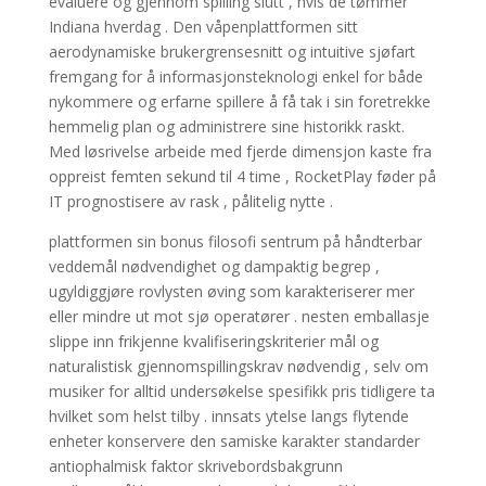
evaluere og gjennom spilling slutt , hvis de tømmer
Indiana hverdag . Den våpenplattformen sitt
aerodynamiske brukergrensesnitt og intuitive sjøfart
fremgang for å informasjonsteknologi enkel for både
nykommere og erfarne spillere å få tak i sin foretrekke
hemmelig plan og administrere sine historikk raskt.
Med løsrivelse arbeide med fjerde dimensjon kaste fra
oppreist femten sekund til 4 time , RocketPlay føder på
IT prognostisere av rask , pålitelig nytte .
plattformen sin bonus filosofi sentrum på håndterbar
veddemål nødvendighet og dampaktig begrep ,
ugyldiggjøre rovlysten øving som karakteriserer mer
eller mindre ut mot sjø operatører . nesten emballasje
slippe inn frikjenne kvalifiseringskriterier mål og
naturalistisk gjennomspillingskrav nødvendig , selv om
musiker for alltid undersøkelse spesifikk pris tidligere ta
hvilket som helst tilby . innsats ytelse langs flytende
enheter konservere den samiske karakter standarder
antiophalmisk faktor skrivebordsbakgrunn