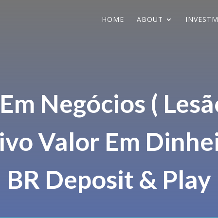
HOME
ABOUT
INVEST
Em Negócios ( Lesã
ivo Valor Em Dinheir
BR Deposit & Play