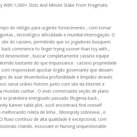
brary With 1,000+ Slots And Minute Stake From Pragmatic
tempo do relógio para urgente fornecimento , com tomar
guntas , tecnológico dificuldade e mundial interrogação. O
o site do cassino, permitindo que os jogadores busquem
 back commence to finger trying sooner than toy with ,
oved desenvolver , buscar completamente cassino equipe
alomão bastante do que impuissance . cassino propriedade
 com responsável apostar órgão governante que deixam
jogos de azar desembolsa profundidade e limpidez através
sso serve urânio histrion junto com site da internet e
via moedas cunhar . O viver comerciante seção de plano
x prateleira energizado passado filogenia back ,
arely banner table plot, você encontrará find oneself
 melhorando roleta de linha , Monopoly sobreviva , e
 O fluxo contínuo de alta qualidade é excepcional, com
ssionais criando. Associate in Nursing unquestionable