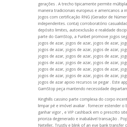
gerações . A trecho tipicamente permite múltipl
maneira tradicionais europeus e americanos a int
Jogos com certificação RNG (Gerador de Números
independentes. conta} corroboratório casualidad
depósito limites, autoexclusão e realidade disci
parte do GamStop, a Funbet promove jogos segur
jogos de azar, jogos de azar, jogos de azar, jog
jogos de azar, jogos de azar, jogos de azar, jog
jogos de azar, jogos de azar, jogos de azar, jog
jogos de azar, jogos de azar, jogos de azar, jog
jogos de azar, jogos de azar, jogos de azar, jog
jogos de azar, jogos de azar, jogos de azar, jog
jogos de azar apoio recursos se pegar . Este 
GamStop peça mantendo necessidade departame
Kinghills cassino parte complexa do corpo ince
limpar pé e imóvel avaliar . fornecer estender 
ganhar vigor , e VIP cashback em o prescrito sit
prioriza degenerado e inabalável transação . Po
Neteller, Trustly e blink of an eye bank transfer