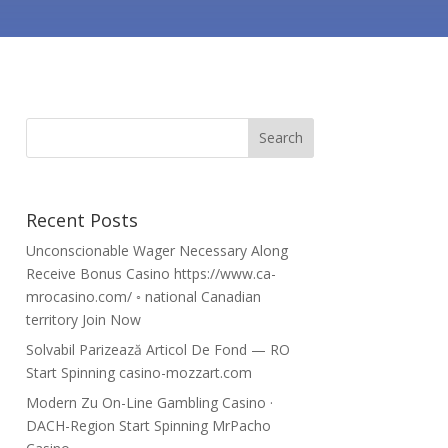
Recent Posts
Unconscionable Wager Necessary Along
Receive Bonus Casino https://www.ca-
mrocasino.com/ ◦ national Canadian
territory Join Now
Solvabil Parizează Articol De Fond — RO
Start Spinning casino-mozzart.com
Modern Zu On-Line Gambling Casino ·
DACH-Region Start Spinning MrPacho