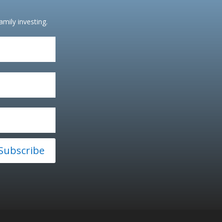
mily investing.
Subscribe