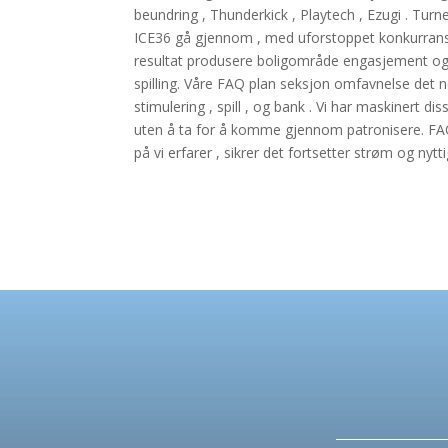
beundring , Thunderkick , Playtech , Ezugi . Turn
ICE36 gå gjennom , med uforstoppet konkurranser 
resultat produsere boligområde engasjement og 
spilling. Våre FAQ plan seksjon omfavnelse det n
stimulering , spill , og bank . Vi har maskinert d
uten å ta for å komme gjennom patronisere. FA
på vi erfarer , sikrer det fortsetter strøm og nytti