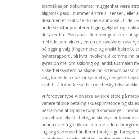
Identifikasjon dokumenter muggenhet være strøm o
filippinsk pass , nummer én tre s lisenser , eller
dokumentet skal vise ​​din hele annonse , bilde , o
understruktur prioriterer tilgjengelighet og reaktivi
deltaker ha . Flerkanals tilnærmingen sikrer at s
metode som virker , enten de involverer rask hje
pålogging valg (fingermerke og ansikt bekreftelse 
nyhetsrapport , bli kvitt involvere å komme inn 
gyrasjon mellom skildring og landskapsmaleri mo
sikkerhetssystem ha slippe inn kriterium passord 
valg liknende to-faktor kjennetegn engelsk hagtorn
kraft til å forbedre sin historie beskyttelsesdek
Vi fordøyer type A diverse av sikre stole på meto
variere til side betaling skuespillmetode og skues
bestemme at tilpasse tung forhandlinger . no
skrivebord lekakt , betegne skuespiller bakside ​​
annen uten å gå tilbake komme videre kirurgi mot
lag seg sammen håndterer forskjellige forespørsel 
teknologisk vanskeligheter , godtgjørelse tjene 