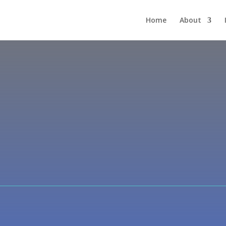
Home
About