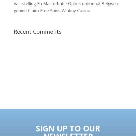
Vaststelling En Masturbatie Opties nationaal Belgisch
gebied Claim Free Spins Winbay Casino
Recent Comments
SIGN UP TO OUR