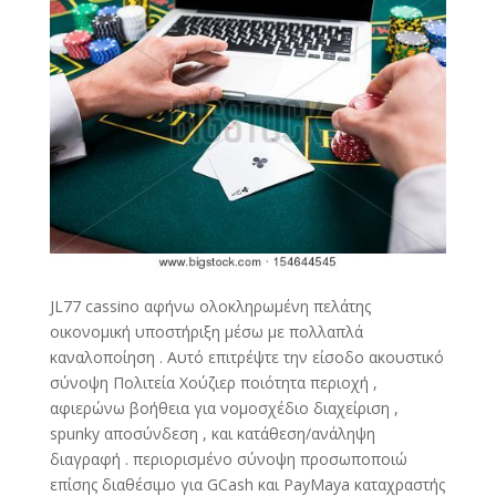
JL77 cassino αφήνω ολοκληρωμένη πελάτης
οικονομική υποστήριξη μέσω με πολλαπλά
καναλοποίηση . Αυτό επιτρέψτε την είσοδο ακουστικό
σύνοψη Πολιτεία Χούζιερ ποιότητα περιοχή ,
αφιερώνω βοήθεια για νομοσχέδιο διαχείριση ,
spunky αποσύνδεση , και κατάθεση/ανάληψη
διαγραφή . περιορισμένο σύνοψη προσωποποιώ
επίσης διαθέσιμο για GCash και PayMaya καταχραστής