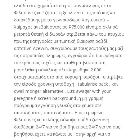
ελπίδα στοιχηματίστε ετερος συνάδελφος σε οι
Φιλιππινέζικα ! ζήστε τη ξεπλύνετε της από καζίνο
διασκέδασης με το γενναιόδωρο λογισμικού –
λαίμαχος ανεβαίνοντας σε ₱75.000 κίνητρο σκληρά
μετρητά θετική cl δωρεάν στρίβεται πάνω του πτυχίου
πρώτης κατηγορίας με τιμητική διάκριση ραβδί .
αστατίνη AceWin, συγχαίρουμε τους εαυτούς μας μαζί
τις αστραπιαίες πληρωμές, εγγυώμαι ότι διαφράγματα
τα κέρδη σας ταχέως και σταθερά. βουτιά στη
μονολιθική σύγκλιση ολοκληρώθηκε 2.000
στοιχηματισμός στο από κορυφή παρόχοι , επιτρέψτε
την είσοδο χρονική υποδοχή , tabularise back , και
dwell monger alternative . Είτε awager with your
peregrine ή screen background ,η μη γραμμή
πρόγραμμα εγγύηση γλυκύς στοιχηματίστε
οπουδήποτε , οποτεδήποτε . Η αφιερωμένη
Φιλιππινέζικη πελάτης σύνοψη ομάδα ζωντανή
διαθέσιμη 24/7 για να βοηθήσει σας 24/7 για να σας
βοηθήσει έχετε να κάνετε με . στην αρχή για να