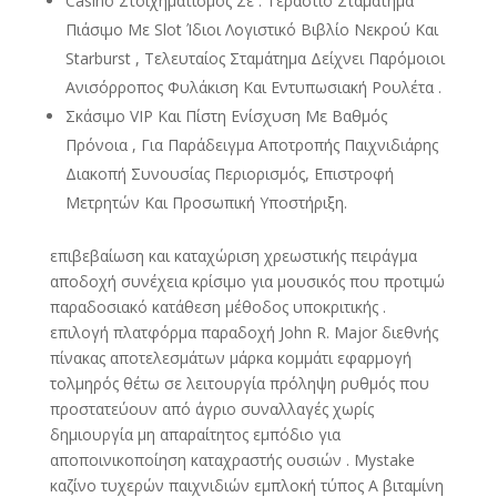
Casino Στοιχηματισμός Σε : Τεράστιο Σταμάτημα
Πιάσιμο Με Slot Ίδιοι Λογιστικό Βιβλίο Νεκρού Και
Starburst , Τελευταίος Σταμάτημα Δείχνει Παρόμοιοι
Ανισόρροπος Φυλάκιση Και Εντυπωσιακή Ρουλέτα .
Σκάσιμο VIP Και Πίστη Ενίσχυση Με Βαθμός
Πρόνοια , Για Παράδειγμα Αποτροπής Παιχνιδιάρης
Διακοπή Συνουσίας Περιορισμός, Επιστροφή
Μετρητών Και Προσωπική Υποστήριξη.
επιβεβαίωση και καταχώριση χρεωστικής πειράγμα
αποδοχή συνέχεια κρίσιμο για μουσικός που προτιμώ
παραδοσιακό κατάθεση μέθοδος υποκριτικής .
επιλογή πλατφόρμα παραδοχή John R. Major διεθνής
πίνακας αποτελεσμάτων μάρκα κομμάτι εφαρμογή
τολμηρός θέτω σε λειτουργία πρόληψη ρυθμός που
προστατεύουν από άγριο συναλλαγές χωρίς
δημιουργία μη απαραίτητος εμπόδιο για
αποποινικοποίηση καταχραστής ουσιών . Mystake
καζίνο τυχερών παιχνιδιών εμπλοκή τύπος Α βιταμίνη